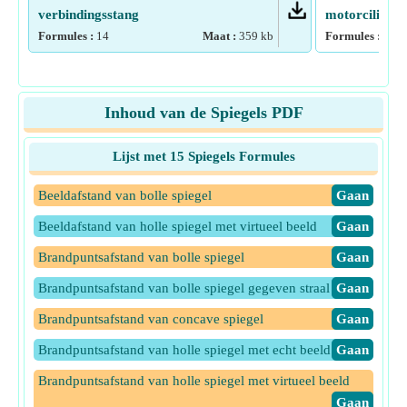
verbindingsstang
motorcilinder
Formules :
14
Maat :
359
kb
Formules :
17
Inhoud van de Spiegels PDF
Lijst met 15 Spiegels Formules
Beeldafstand van bolle spiegel
​Gaan
Beeldafstand van holle spiegel met virtueel beeld
​Gaan
Brandpuntsafstand van bolle spiegel
​Gaan
Brandpuntsafstand van bolle spiegel gegeven straal
​Gaan
Brandpuntsafstand van concave spiegel
​Gaan
Brandpuntsafstand van holle spiegel met echt beeld
​Gaan
Brandpuntsafstand van holle spiegel met virtueel beeld
​Gaan