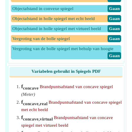
Objectafstand in convexe spiegel
​Gaan
Objectafstand in holle spiegel met echt beeld
​Gaan
Objectafstand in holle spiegel met virtueel beeld
​Gaan
Vergroting van de bolle spiegel
​Gaan
Vergroting van de bolle spiegel met behulp van hoogte
​Gaan
Vergroting van holle spiegel met echt beeld
​Gaan
Variabelen gebruikt in Spiegels PDF
Vergroting van holle spiegel met virtueel beeld
​Gaan
Vergroting van holle spiegel met virtueel beeld met behulp
f
Brandpuntsafstand van concave spiegel
concave
van hoogte
​Gaan
(Meter)
f
Brandpuntsafstand van concave spiegel
concave,real
met echt beeld
f
Brandpuntsafstand van concave
concave,virtual
spiegel met virtueel beeld