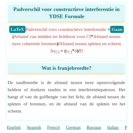
Padverschil voor constructieve interferentie in
YDSE Formule
​LaTeX
Padverschil voor constructieve interferentie
=
​Gaan
(
Afstand van midden tot lichtbron voor CI
*
Afstand tussen
twee coherente bronnen
)/
Afstand tussen spleten en scherm
Δx
= (
y
*
d
)/
D
CI
CI
Wat is franjebreedte?
De randbreedte is de afstand tussen twee opeenvolgende
heldere of donkere randen in een interferentiepatroon. Het
hangt af van de golflengte van het licht, de afstand tussen de
spleten of bronnen, en de afstand van de spleten tot het
scherm.
English
Spanish
French
German
Russian
Italian
Port