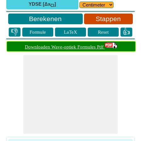
YDSE [Δx
]
CI
Stappen
👎
👍
Formule
LaTeX
Reset
Downloaden Wave-optiek Formules Pdf