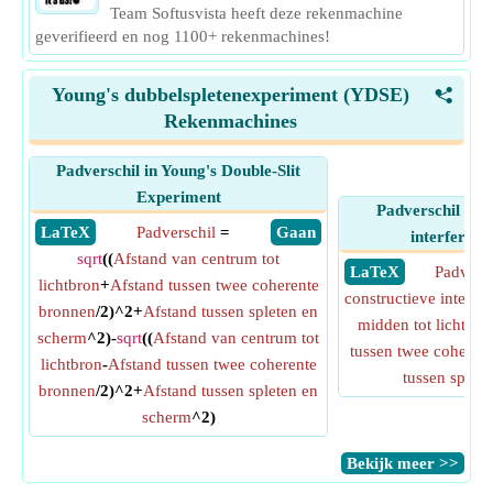
Team Softusvista heeft deze rekenmachine
geverifieerd en nog 1100+ rekenmachines!
Young's dubbelspletenexperiment (YDSE)
<
Rekenmachines
Padverschil in Young's Double-Slit
Experiment
Padverschil voo
​ LaTeX
Padverschil
=
​ Gaan
interferent
sqrt
((
Afstand van centrum tot
​ LaTeX
Padversc
lichtbron
+
Afstand tussen twee coherente
constructieve interfer
bronnen
/2)^2+
Afstand tussen spleten en
midden tot lichtbro
scherm
^2)-
sqrt
((
Afstand van centrum tot
tussen twee coheren
lichtbron
-
Afstand tussen twee coherente
tussen splet
bronnen
/2)^2+
Afstand tussen spleten en
scherm
^2)
​Bekijk meer >>