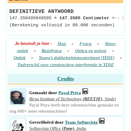
DEFINITIEVE ANTWOORD
147.350495049505
≈
147.3505 Centimeter
<--
Pad
(Berekening voltooid in 00.006 seconden)
Je bevindt je hier
-
Huis
»
Fysica
»
Wave-
optiek
»
Basisfysica
»
Optica en golven
»
Optiek
»
Young's dubbelspletenexperiment (YDSE)
»
Padverschil voor constructieve interferentie in YDSE
Credits
Gemaakt door
Payal Priya
Birsa Institute of Technology
(BEETJE)
,
Sindri
Payal Priya heeft deze rekenmachine gemaakt en
nog 600+ meer rekenmachines!
Geverifieërd door
Team Softusvista
Softusvista Office
(Pune)
,
India