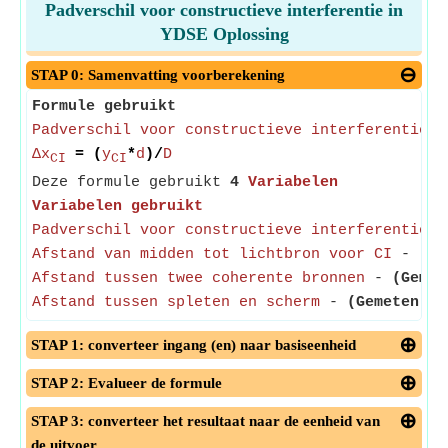
Padverschil voor constructieve interferentie in
YDSE Oplossing
STAP 0: Samenvatting voorberekening
Formule gebruikt
Padverschil voor constructieve interferentie
=
Δx
= (
y
*
d
)/
D
CI
CI
Deze formule gebruikt
4
Variabelen
Variabelen gebruikt
Padverschil voor constructieve interferentie
Afstand van midden tot lichtbron voor CI
-
(Ge
Afstand tussen twee coherente bronnen
-
(Gemet
Afstand tussen spleten en scherm
-
(Gemeten in
STAP 1: converteer ingang (en) naar basiseenheid
STAP 2: Evalueer de formule
STAP 3: converteer het resultaat naar de eenheid van
de uitvoer