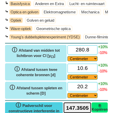
↳
Basisfysica
Anderen en Extra
Lucht- en ruimtevaart
M
⤿
Optica en golven
Elektromagnetisme
Mechanica
Mode
⤿
Optiek
Golven en geluid
⤿
Wave-optiek
Geometrische optica
⤿
Young's dubbelspletenexperiment (YDSE)
Dunne-filminterfe
+10%
ⓘ
Afstand van midden tot
-10%
lichtbron voor CI [y
]
CI
+10%
ⓘ
Afstand tussen twee
-10%
coherente bronnen [d]
+10%
ⓘ
Afstand tussen spleten en
-10%
scherm [D]
ⓘ
Padverschil voor
⎘
Kopiëren
constructieve interferentie in