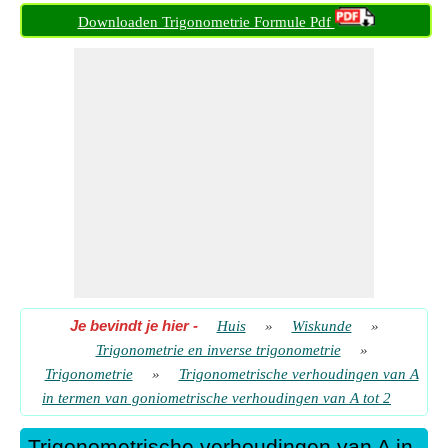
Zonde A in termen van Tan A/2
Downloaden Trigonometrie Formule Pdf
​ Gaan
Je bevindt je hier
-
Huis
»
Wiskunde
»
Trigonometrie en inverse trigonometrie
»
Trigonometrie
»
Trigonometrische verhoudingen van A
in termen van goniometrische verhoudingen van A tot 2
Trigonometrische verhoudingen van A in