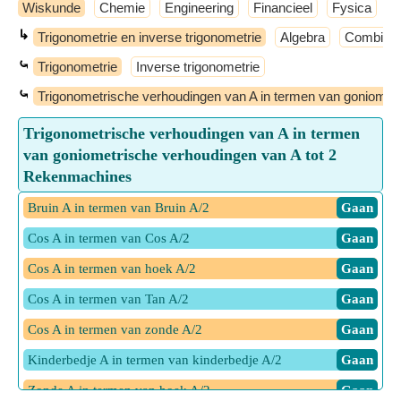
Wiskunde
Chemie
Engineering
Financieel
Fysica
G
↳
Trigonometrie en inverse trigonometrie
Algebra
Combinat
⤿
Trigonometrie
Inverse trigonometrie
⤿
Trigonometrische verhoudingen van A in termen van goniometr
Trigonometrische verhoudingen van A in termen
van goniometrische verhoudingen van A tot 2
Rekenmachines
Bruin A in termen van Bruin A/2
​ Gaan
Cos A in termen van Cos A/2
​ Gaan
Cos A in termen van hoek A/2
​ Gaan
Cos A in termen van Tan A/2
​ Gaan
Cos A in termen van zonde A/2
​ Gaan
Kinderbedje A in termen van kinderbedje A/2
​ Gaan
Zonde A in termen van hoek A/2
​ Gaan