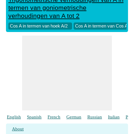
termen van goniometrische
verhoudingen van A tot 2
Cos A in termen van hoek A/2
Cos A in termen van Cos A/2
English
Spanish
French
German
Russian
Italian
Port
About