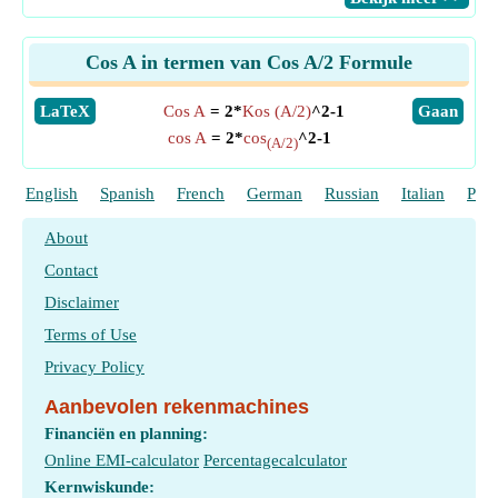
Cos A in termen van Cos A/2 Formule
​LaTeX
Cos A
= 2*
Kos (A/2)
^2-1
​Gaan
cos A
= 2*
cos
^2-1
(A/2)
English
Spanish
French
German
Russian
Italian
Port
About
Contact
Disclaimer
Terms of Use
Privacy Policy
Aanbevolen rekenmachines
Financiën en planning:
Online EMI-calculator
Percentagecalculator
Kernwiskunde: