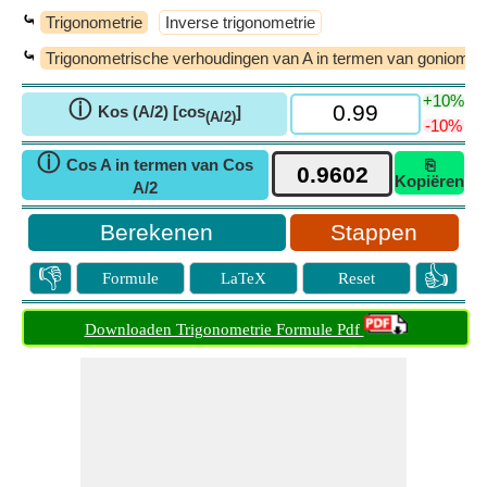
⤿
Trigonometrie
Inverse trigonometrie
⤿
Trigonometrische verhoudingen van A in termen van goniometr
+10%
ⓘ
Kos (A/2) [cos
]
(A/2)
-10%
ⓘ
Cos A in termen van Cos
⎘
Kopiëren
A/2
Stappen
👎
👍
Formule
LaTeX
Reset
Downloaden Trigonometrie Formule Pdf