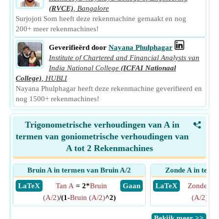
(RVCE)
,
Bangalore
Surjojoti Som heeft deze rekenmachine gemaakt en nog
200+ meer rekenmachines!
Geverifieërd door
Nayana Phulphagar
Institute of Chartered and Financial Analysts van
India National College
(ICFAI Nationaal
College)
,
HUBLI
Nayana Phulphagar heeft deze rekenmachine geverifieerd en
nog 1500+ rekenmachines!
Trigonometrische verhoudingen van A in
<
termen van goniometrische verhoudingen van
A tot 2 Rekenmachines
Bruin A in termen van Bruin A/2
Zonde A in term
​ LaTeX
Tan A
= 2*
Bruin
​ Gaan
​ LaTeX
Zonde A
=
(A/2)
/(1-
Bruin (A/2)
^2)
(A/2)
*
Ko
​Bekijk meer >>