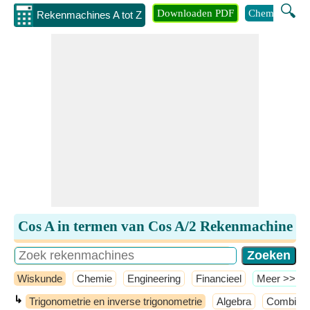
🔍
Downloaden PDF
Chemie
Eng
Rekenmachines A tot Z
Cos A in termen van Cos A/2 Rekenmachine
Wiskunde
Chemie
Engineering
Financieel
​Meer >>
↳
Trigonometrie en inverse trigonometrie
Algebra
Combinat