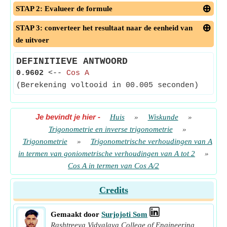
STAP 2: Evalueer de formule
STAP 3: converteer het resultaat naar de eenheid van
de uitvoer
DEFINITIEVE ANTWOORD
0.9602
<--
Cos A
(Berekening voltooid in 00.005 seconden)
Je bevindt je hier
-
Huis
»
Wiskunde
»
Trigonometrie en inverse trigonometrie
»
Trigonometrie
»
Trigonometrische verhoudingen van A
in termen van goniometrische verhoudingen van A tot 2
»
Cos A in termen van Cos A/2
Credits
Gemaakt door
Surjojoti Som
Rashtreeya Vidyalaya College of Engineering