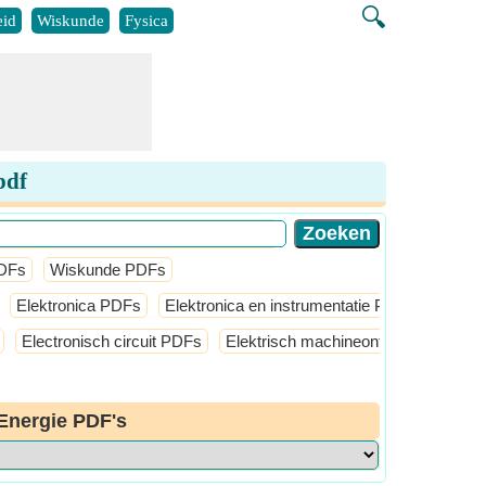
🔍
id
Wiskunde
Fysica
pdf
PDFs
Wiskunde PDFs
Elektronica PDFs
Elektronica en instrumentatie PDFs
Mecha
Electronisch circuit PDFs
Elektrisch machineontwerp PDFs
Energie PDF's