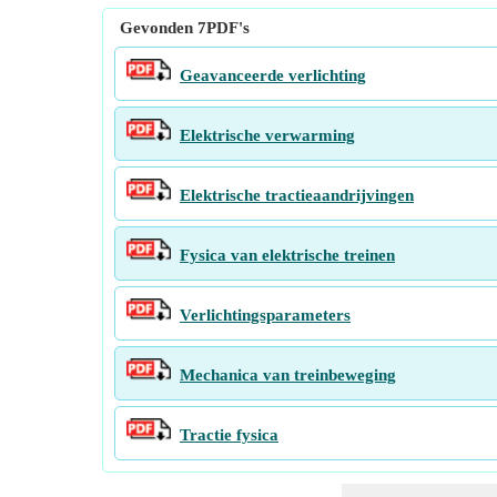
Gevonden
7
PDF's
Geavanceerde verlichting
Elektrische verwarming
Elektrische tractieaandrijvingen
Fysica van elektrische treinen
Verlichtingsparameters
Mechanica van treinbeweging
Tractie fysica