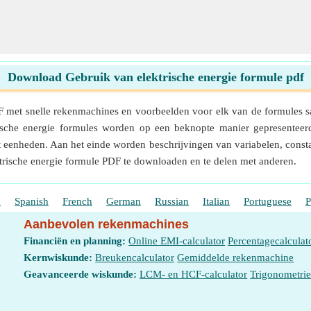
Download Gebruik van elektrische energie formule pdf
 met snelle rekenmachines en voorbeelden voor elk van de formules s
rische energie formules worden op een beknopte manier gepresentee
eenheden. Aan het einde worden beschrijvingen van variabelen, constan
ktrische energie formule PDF te downloaden en te delen met anderen.
h
Spanish
French
German
Russian
Italian
Portuguese
P
Aanbevolen rekenmachines
Financiën en planning:
Online EMI-calculator
Percentagecalculat
Kernwiskunde:
Breukencalculator
Gemiddelde rekenmachine
Geavanceerde wiskunde:
LCM- en HCF-calculator
Trigonometri