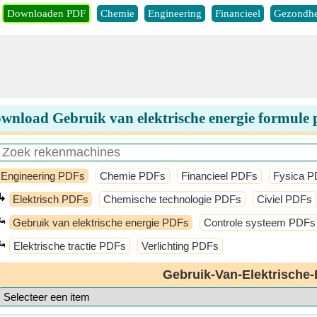
Downloaden PDF
Chemie
Engineering
Financieel
Gezondhe
wnload Gebruik van elektrische energie formule 
Engineering PDFs
Chemie PDFs
Financieel PDFs
Fysica 
↳
Elektrisch PDFs
Chemische technologie PDFs
Civiel PDFs
⤿
Gebruik van elektrische energie PDFs
Controle systeem PDFs
⤿
Elektrische tractie PDFs
Verlichting PDFs
Gebruik-Van-Elektrische-