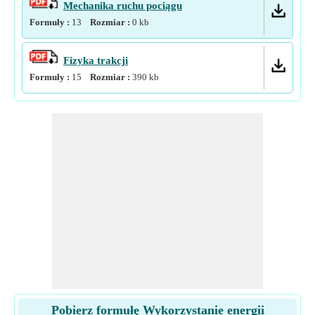
Mechanika ruchu pociągu
Formuły :
13
Rozmiar :
0
kb
Fizyka trakcji
Formuły :
15
Rozmiar :
390
kb
Pobierz formułę Wykorzystanie energii