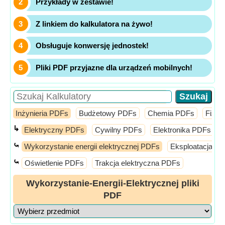
Przykłady w zestawie!
Z linkiem do kalkulatora na żywo!
Obsługuje konwersję jednostek!
Pliki PDF przyjazne dla urządzeń mobilnych!
Inżynieria PDFs
Budżetowy PDFs
Chemia PDFs
Fizy
↳
Elektryczny PDFs
Cywilny PDFs
Elektronika PDFs
⤿
Wykorzystanie energii elektrycznej PDFs
Eksploatacja El
⤿
Oświetlenie PDFs
Trakcja elektryczna PDFs
Wykorzystanie-Energii-Elektrycznej pliki
PDF