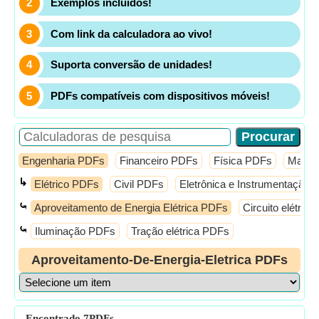
Exemplos incluídos!
Com link da calculadora ao vivo!
Suporta conversão de unidades!
PDFs compatíveis com dispositivos móveis!
Engenharia PDFs
Financeiro PDFs
Física PDFs
Matem
↳
Elétrico PDFs
Civil PDFs
Eletrônica e Instrumentação
⤿
Aproveitamento de Energia Elétrica PDFs
Circuito elétric
⤿
Iluminação PDFs
Tração elétrica PDFs
Aproveitamento-De-Energia-Eletrica PDFs
Encontrado
7
PDFs