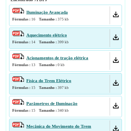
Iluminação Avançada
Fórmulas :
16
Tamanho :
375
kb
Aquecimento elétrico
Fórmulas :
14
Tamanho :
399
kb
Acionamentos de tração elétrica
Fórmulas :
13
Tamanho :
0
kb
Física do Trem Elétrico
Fórmulas :
15
Tamanho :
397
kb
Parâmetros de Iluminação
Fórmulas :
15
Tamanho :
340
kb
Mecânica do Movimento do Trem