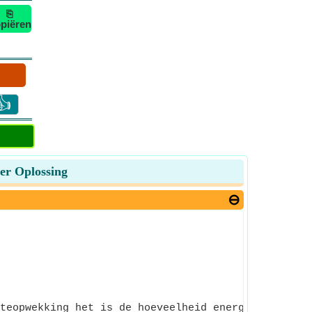
⎘
piëren
👍
er Oplossing
teopwekking het is de hoeveelheid energie die in d