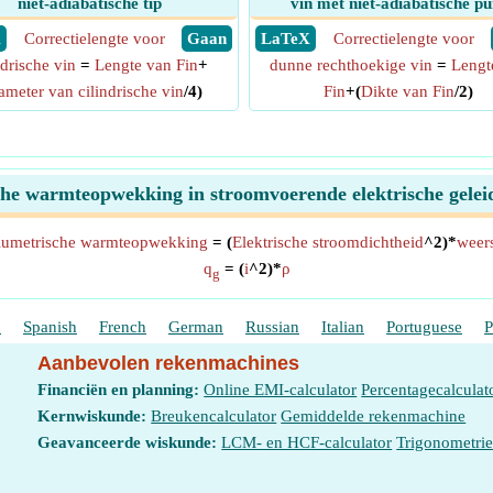
niet-adiabatische tip
vin met niet-adiabatische pu
X
Correctielengte voor
​ Gaan
​ LaTeX
Correctielengte voor
ndrische vin
=
Lengte van Fin
+
dunne rechthoekige vin
=
Lengt
ameter van cilindrische vin
/4)
Fin
+(
Dikte van Fin
/2)
he warmteopwekking in stroomvoerende elektrische gele
lumetrische warmteopwekking
= (
Elektrische stroomdichtheid
^2)*
weer
q
= (
i
^2)*
ρ
g
h
Spanish
French
German
Russian
Italian
Portuguese
P
Aanbevolen rekenmachines
Financiën en planning:
Online EMI-calculator
Percentagecalculat
Kernwiskunde:
Breukencalculator
Gemiddelde rekenmachine
Geavanceerde wiskunde:
LCM- en HCF-calculator
Trigonometri