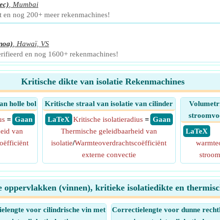
ec)
,
Mumbai
t en nog 200+ meer rekenmachines!
noa)
,
Hawaï, VS
erifieerd en nog 1600+ rekenmachines!
Kritische dikte van isolatie Rekenmachines
an holle bol
Kritische straal van isolatie van cilinder
Volumetr
stroomvoe
us
=
​ Gaan
​ LaTeX
Kritische isolatieradius
=
​ Gaan
eid van
Thermische geleidbaarheid van
​ LaTeX
ëfficiënt
isolatie
/
Warmteoverdrachtscoëfficiënt
warmte
externe convectie
stroom
oppervlakken (vinnen), kritieke isolatiedikte en thermi
elengte voor cilindrische vin met
Correctielengte voor dunne recht