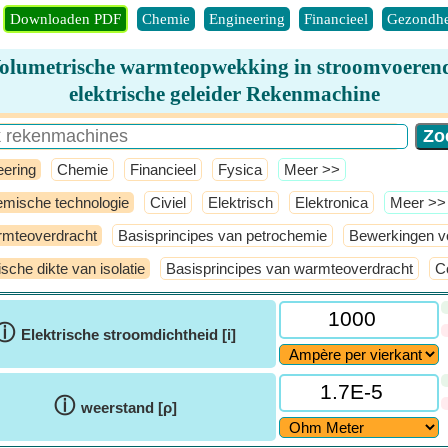
Downloaden PDF
Chemie
Engineering
Financieel
Gezondhe
olumetrische warmteopwekking in stroomvoeren
elektrische geleider Rekenmachine
eering
Chemie
Financieel
Fysica
​Meer >>
mische technologie
Civiel
Elektrisch
Elektronica
​Meer >>
mteoverdracht
Basisprincipes van petrochemie
Bewerkingen v
tische dikte van isolatie
Basisprincipes van warmteoverdracht
C
ⓘ
Elektrische stroomdichtheid [i]
ⓘ
weerstand [ρ]