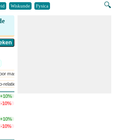
🔍
id
Wiskunde
Fysica
de
oor massaoverdracht
Chemische reactietechniek
​Meer >>
o-relatie van dimensieloze getallen
Effectiviteit van warmtewissela
+10%
-10%
+10%
-10%