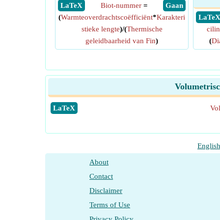
​ LaTeX
Biot-nummer
=
​ Gaan
(
Warmteoverdrachtscoëfficiënt
*
Karakteri
​ LaTe
stieke lengte
)/(
Thermische
cili
geleidbaarheid van Fin
)
(
Di
Volumetrisc
​LaTeX
Vo
Englis
About
Contact
Disclaimer
Terms of Use
Privacy Policy