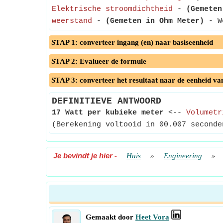
Elektrische stroomdichtheid
-
(Gemeten
weerstand
-
(Gemeten in Ohm Meter)
- We
STAP 1: converteer ingang (en) naar basiseenheid
STAP 2: Evalueer de formule
STAP 3: converteer het resultaat naar de eenheid va
DEFINITIEVE ANTWOORD
17 Watt per kubieke meter
<--
Volumetr
(Berekening voltooid in 00.007 seconde
Je bevindt je hier
-
Huis
»
Engineering
»
Gemaakt door
Heet Vora