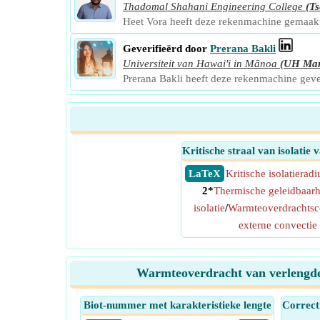
Thadomal Shahani Engineering College
(Ts
Heet Vora heeft deze rekenmachine gemaak
Geverifieërd door
Prerana Bakli
Universiteit van Hawai'i in Mānoa
(UH Ma
Prerana Bakli heeft deze rekenmachine gev
Kritische straal van isolatie v
​ LaTeX
Kritische isolatieradi
2*
Thermische geleidbaarh
isolatie
/
Warmteoverdrachtsco
externe convectie
Warmteoverdracht van verlengde 
Biot-nummer met karakteristieke lengte
Correcti