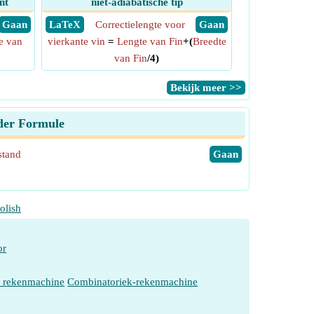
nt
niet-adiabatische tip
​ Gaan
​ LaTeX
Correctielengte voor
​ Gaan
e van
vierkante vin
=
Lengte van Fin
+(
Breedte
van Fin
/4)
​Bekijk meer >>
ider Formule
stand
​Gaan
olish
or
e rekenmachine
Combinatoriek-rekenmachine