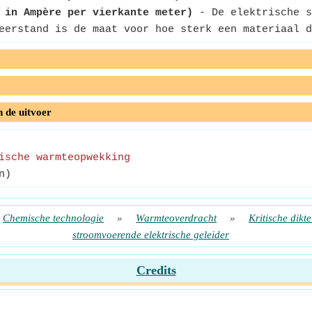
 in Ampère per vierkante meter)
- De elektrische s
erstand is de maat voor hoe sterk een materiaal d
n de uitvoer
ische warmteopwekking
n)
Chemische technologie
»
Warmteoverdracht
»
Kritische dikte
stroomvoerende elektrische geleider
Credits