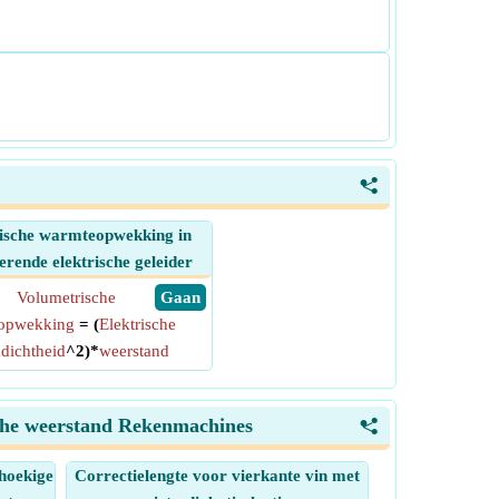
<
ische warmteopwekking in
rende elektrische geleider
Volumetrische
​ Gaan
opwekking
= (
Elektrische
dichtheid
^2)*
weerstand
sche weerstand Rekenmachines
<
hoekige
Correctielengte voor vierkante vin met