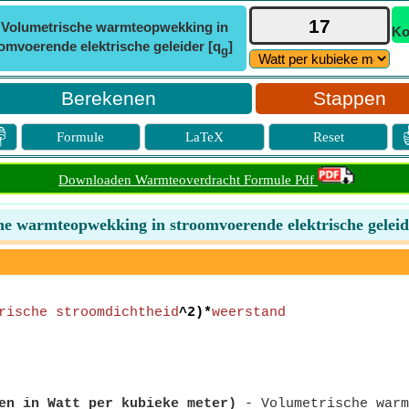
ⓘ
Volumetrische warmteopwekking in
Ko
omvoerende elektrische geleider [q
]
g
Stappen

Formule
LaTeX
Reset
Downloaden Warmteoverdracht Formule Pdf
he warmteopwekking in stroomvoerende elektrische geleid
rische stroomdichtheid
^2)*
weerstand
en in Watt per kubieke meter)
- Volumetrische warm