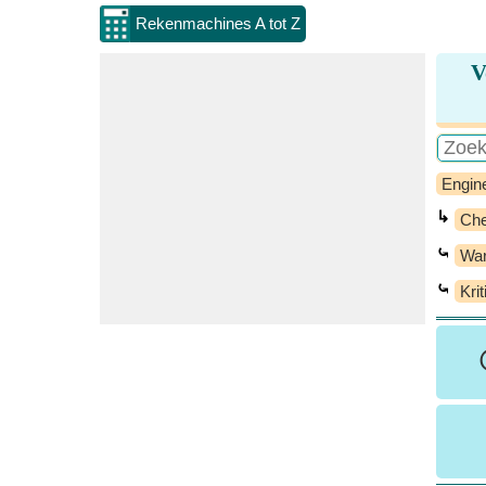
Rekenmachines A tot Z
V
Engin
↳
Che
⤿
War
⤿
Kri