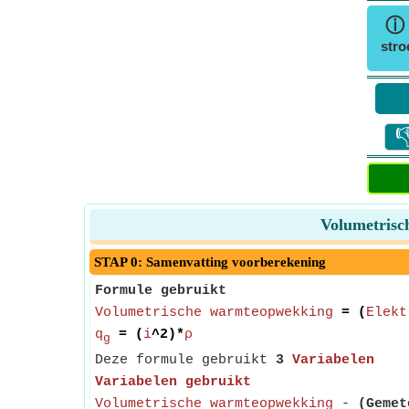
stro

Volumetrisc
STAP 0: Samenvatting voorberekening
Formule gebruikt
Volumetrische warmteopwekking
= (
Elekt
q
= (
i
^2)*
ρ
g
Deze formule gebruikt
3
Variabelen
Variabelen gebruikt
Volumetrische warmteopwekking
-
(Gemet