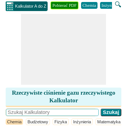
🔍
Pobierać PDF
Chemia
Inżynieria
B
Kalkulator A do Z
Rzeczywiste ciśnienie gazu rzeczywistego
Kalkulator
Chemia
Budżetowy
Fizyka
Inżynieria
Matematyka