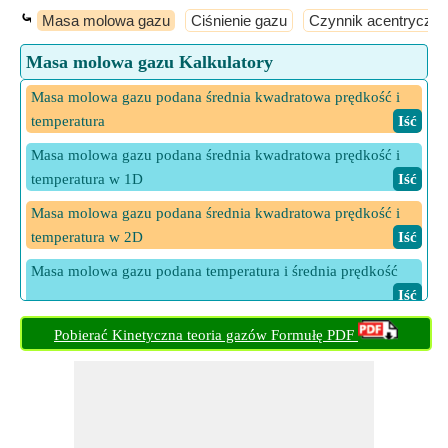
⤿
Masa molowa gazu
Ciśnienie gazu
Czynnik acentryczny
Masa molowa gazu Kalkulatory
Masa molowa gazu podana średnia kwadratowa prędkość i
temperatura
​ Iść
Masa molowa gazu podana średnia kwadratowa prędkość i
temperatura w 1D
​ Iść
Masa molowa gazu podana średnia kwadratowa prędkość i
temperatura w 2D
​ Iść
Masa molowa gazu podana temperatura i średnia prędkość
​ Iść
Masa molowa gazu przy danej średniej kwadratowej
Pobierać Kinetyczna teoria gazów Formułę PDF
prędkości i ciśnieniu
​ Iść
Masa molowa gazu przy danej średniej prędkości, ciśnieniu i
objętości
​ Iść
Masa molowa gazu przy danej średniej prędkości, ciśnieniu i