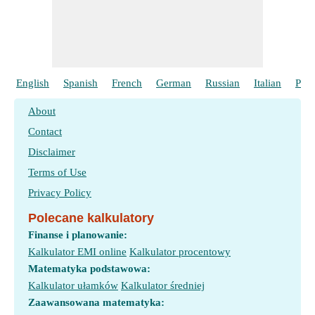
English
Spanish
French
German
Russian
Italian
Port
About
Contact
Disclaimer
Terms of Use
Privacy Policy
Polecane kalkulatory
Finanse i planowanie:
Kalkulator EMI online
Kalkulator procentowy
Matematyka podstawowa:
Kalkulator ułamków
Kalkulator średniej
Zaawansowana matematyka: