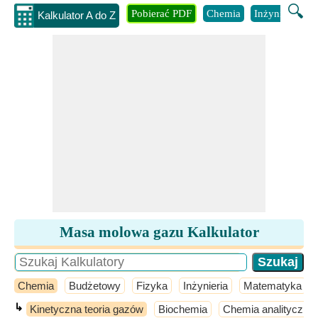
🔍
Pobierać PDF
Chemia
Inżynieria
B
Kalkulator A do Z
Masa molowa gazu Kalkulator
Chemia
Budżetowy
Fizyka
Inżynieria
Matematyka
↳
Kinetyczna teoria gazów
Biochemia
Chemia analityczna