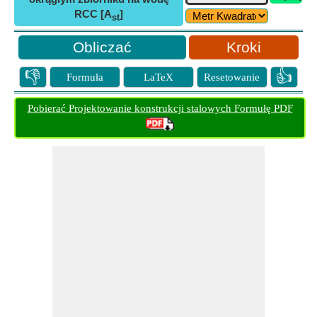
RCC [A
]
st
Kroki
👎
👍
Formuła
LaTeX
Resetowanie
Pobierać Projektowanie konstrukcji stalowych Formułę PDF