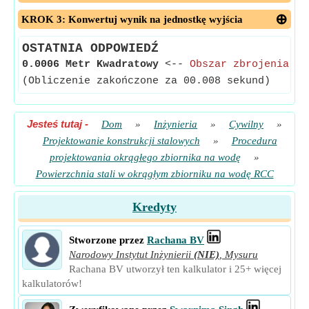
KROK 3: Konwertuj wynik na jednostkę wyjścia
OSTATNIA ODPOWIEDŹ
0.0006 Metr Kwadratowy
<--
Obszar zbrojenia st
(Obliczenie zakończone za 00.008 sekund)
Jesteś tutaj
-
Dom
»
Inżynieria
»
Cywilny
»
Projektowanie konstrukcji stalowych
»
Procedura
projektowania okrągłego zbiornika na wodę
»
Powierzchnia stali w okrągłym zbiorniku na wodę RCC
Kredyty
Stworzone przez
Rachana BV
Narodowy Instytut Inżynierii
(NIE)
,
Mysuru
Rachana BV utworzył ten kalkulator i 25+ więcej
kalkulatorów!