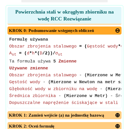
Powierzchnia stali w okrągłym zbiorniku na
wodę RCC Rozwiązanie
KROK 0: Podsumowanie wstępnych obliczeń
Formułę używana
Obszar zbrojenia stalowego
= (
Gęstość wody
*
Głę
A
= (
d
*
h
*(
D
/2))/
σ
st
st
Ta formuła używa
5
Zmienne
Używane zmienne
Obszar zbrojenia stalowego
-
(Mierzone w Metr 
Gęstość wody
-
(Mierzone w Newton na metr sześ
Głębokość wody w zbiorniku na wodę
-
(Mierzone
Średnica zbiornika
-
(Mierzone w Metr)
- Średni
Dopuszczalne naprężenie ściskające w stali
-
(
KROK 1: Zamień wejście (a) na jednostkę bazową
KROK 2: Oceń formułę