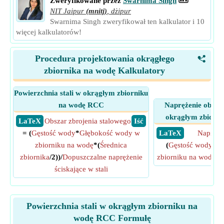
Zweryfikowane przez
Swarnima Singh
NIT Jaipur
(mnitj)
,
dżipur
Swarnima Singh zweryfikował ten kalkulator i 10
więcej kalkulatorów!
Procedura projektowania okrągłego
<
zbiornika na wodę Kalkulatory
Powierzchnia stali w okrągłym zbiorniku
na wodę RCC
Naprężenie obręc
okrągłym zbiorn
​ LaTeX
Obszar zbrojenia stalowego
​ Iść
= (
Gęstość wody
*
Głębokość wody w
​ LaTeX
Napięci
zbiorniku na wodę
*(
Średnica
(
Gęstość wody
*
G
zbiornika
/2))/
Dopuszczalne naprężenie
zbiorniku na wodę
*
Ś
ściskające w stali
Powierzchnia stali w okrągłym zbiorniku na
wodę RCC Formułę