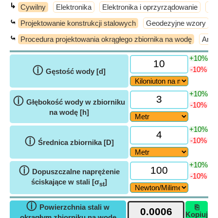
↳
Cywilny
Elektronika
Elektronika i oprzyrządowanie
El
⤿
Projektowanie konstrukcji stalowych
Geodezyjne wzory
⤿
Procedura projektowania okrągłego zbiornika na wodę
Anal
+10%
ⓘ
-10%
Gęstość wody [d]
+10%
ⓘ
Głębokość wody w zbiorniku
-10%
na wodę [h]
+10%
ⓘ
-10%
Średnica zbiornika [D]
+10%
ⓘ
Dopuszczalne naprężenie
-10%
ściskające w stali [σ
]
st
ⓘ
Powierzchnia stali w
⎘
Kopiuj
okrągłym zbiorniku na wodę