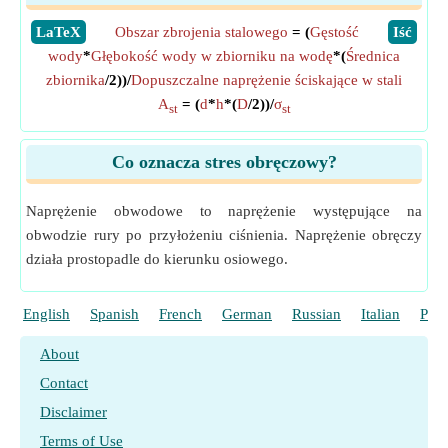
​LaTeX
Obszar zbrojenia stalowego
= (
Gęstość
​Iść
wody
*
Głębokość wody w zbiorniku na wodę
*(
Średnica
zbiornika
/2))/
Dopuszczalne naprężenie ściskające w stali
A
= (
d
*
h
*(
D
/2))/
σ
st
st
Co oznacza stres obręczowy?
Naprężenie obwodowe to naprężenie występujące na
obwodzie rury po przyłożeniu ciśnienia. Naprężenie obręczy
działa prostopadle do kierunku osiowego.
English
Spanish
French
German
Russian
Italian
Port
About
Contact
Disclaimer
Terms of Use