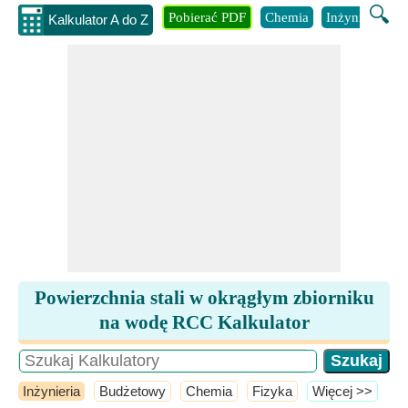
🔍
Pobierać PDF
Chemia
Inżynieria
B
Kalkulator A do Z
Powierzchnia stali w okrągłym zbiorniku
na wodę RCC Kalkulator
Inżynieria
Budżetowy
Chemia
Fizyka
​Więcej >>