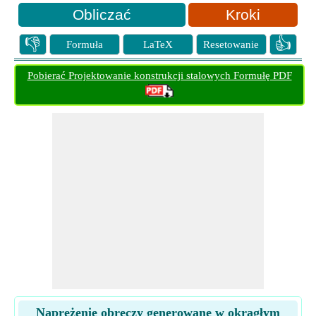
Kroki
👎
👍
Formuła
LaTeX
Resetowanie
Pobierać Projektowanie konstrukcji stalowych Formułę PDF
Naprężenie obręczy generowane w okrągłym