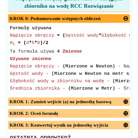
zbiorniku na wodę RCC Rozwiązanie
KROK 0: Podsumowanie wstępnych obliczeń
Formułę używana
Napięcie obręczy
= (
Gęstość wody
*
Głębokość wod
H
= (
d
*
h
*
D
)/2
t
Ta formuła używa
4
Zmienne
Używane zmienne
Napięcie obręczy
-
(Mierzone w Newton)
- Napręż
Gęstość wody
-
(Mierzone w Newton na metr sześ
Głębokość wody w zbiorniku na wodę
-
(Mierzone
Średnica zbiornika
-
(Mierzone w Metr)
- Średni
KROK 1: Zamień wejście (a) na jednostkę bazową
KROK 2: Oceń formułę
KROK 3: Konwertuj wynik na jednostkę wyjścia