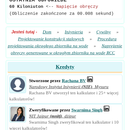
OSTATNIA ODPOWIEDŹ
60 Kiloniuton
<--
Napięcie obręczy
(Obliczenie zakończone za 00.008 sekund)
Jesteś tutaj
-
Dom
»
Inżynieria
»
Cywilny
»
Projektowanie konstrukcji stalowych
»
Procedura
projektowania okrągłego zbiornika na wodę
»
Naprężenie
obręczy generowane w okrągłym zbiorniku na wodę RCC
Kredyty
Stworzone przez
Rachana BV
Narodowy Instytut Inżynierii
(NIE)
,
Mysuru
Rachana BV utworzył ten kalkulator i 25+ więcej
kalkulatorów!
Zweryfikowane przez
Swarnima Singh
NIT Jaipur
(mnitj)
,
dżipur
Swarnima Singh zweryfikował ten kalkulator i 10
więcej kalkulatorów!