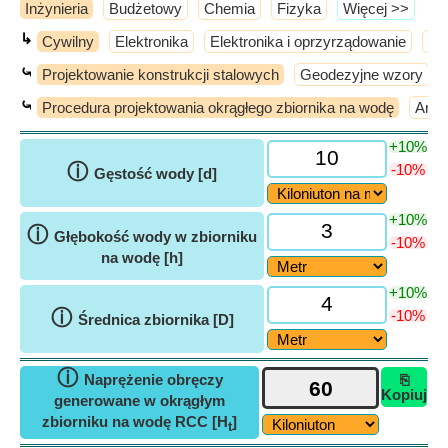
Inżynieria
Budżetowy
Chemia
Fizyka
​Więcej >>
↳
Cywilny
Elektronika
Elektronika i oprzyrządowanie
El
⤿
Projektowanie konstrukcji stalowych
Geodezyjne wzory
⤿
Procedura projektowania okrągłego zbiornika na wodę
Anal
+10%
ⓘ
-10%
Gęstość wody [d]
+10%
ⓘ
Głębokość wody w zbiorniku
-10%
na wodę [h]
+10%
ⓘ
-10%
Średnica zbiornika [D]
ⓘ
Naprężenie obręczy
⎘
Kopiuj
generowane w okrągłym
zbiorniku na wodę RCC [H
]
t