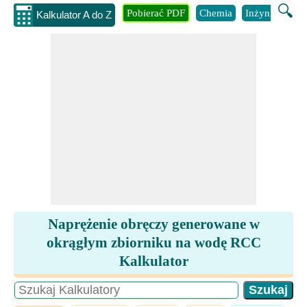
🔍
Pobierać PDF
Chemia
Inżynieria
B
Kalkulator A do Z
Naprężenie obręczy generowane w
okrągłym zbiorniku na wodę RCC
Kalkulator