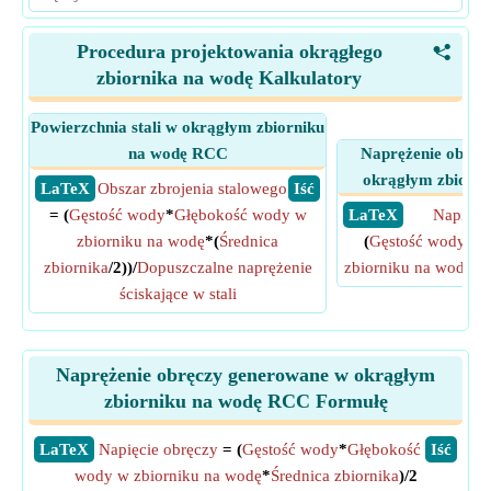
Procedura projektowania okrągłego
<
zbiornika na wodę Kalkulatory
Powierzchnia stali w okrągłym zbiorniku
na wodę RCC
Naprężenie obręc
okrągłym zbiorn
​ LaTeX
Obszar zbrojenia stalowego
​ Iść
= (
Gęstość wody
*
Głębokość wody w
​ LaTeX
Napięci
zbiorniku na wodę
*(
Średnica
(
Gęstość wody
*
G
zbiornika
/2))/
Dopuszczalne naprężenie
zbiorniku na wodę
*
Ś
ściskające w stali
Naprężenie obręczy generowane w okrągłym
zbiorniku na wodę RCC Formułę
​LaTeX
Napięcie obręczy
= (
Gęstość wody
*
Głębokość
​Iść
wody w zbiorniku na wodę
*
Średnica zbiornika
)/2