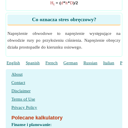
H
= (
d
*
h
*
D
)/2
t
Co oznacza stres obręczowy?
Naprężenie obwodowe to naprężenie występujące na
obwodzie rury po przyłożeniu ciśnienia. Naprężenie obręczy
działa prostopadle do kierunku osiowego.
English
Spanish
French
German
Russian
Italian
Port
About
Contact
Disclaimer
Terms of Use
Privacy Policy
Polecane kalkulatory
Finanse i planowanie: