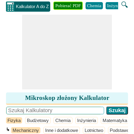
🔍
Pobierać PDF
Chemia
Inżynieria
B
Kalkulator A do Z
Mikroskop złożony Kalkulator
Fizyka
Budżetowy
Chemia
Inżynieria
Matematyka
↳
Mechaniczny
Inne i dodatkowe
Lotnictwo
Podstawowa