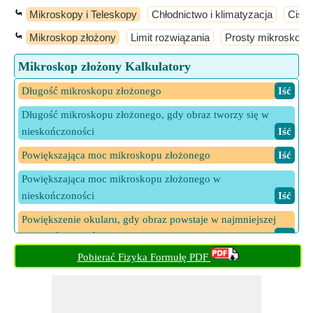
⤿
Mikroskopy i Teleskopy
Chłodnictwo i klimatyzacja
Ciśni
⤿
Mikroskop złożony
Limit rozwiązania
Prosty mikroskop
Mikroskop złożony Kalkulatory
Długość mikroskopu złożonego
​ Iść
Długość mikroskopu złożonego, gdy obraz tworzy się w
nieskończoności
​ Iść
Powiększająca moc mikroskopu złożonego
​ Iść
Powiększająca moc mikroskopu złożonego w
nieskończoności
​ Iść
Powiększenie okularu, gdy obraz powstaje w najmniejszej
odległości wyraźnego widzenia
​ Iść
Pobierać Fizyka Formułę PDF
Powiększenie soczewki obiektywu, gdy obraz powstaje w
najmniejszej odległości wyraźnego widzenia
​ Iść