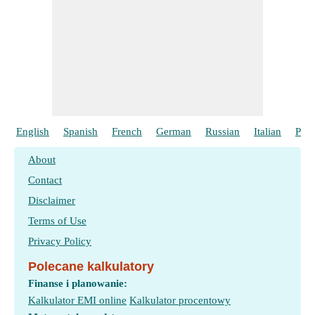
English
Spanish
French
German
Russian
Italian
Port
About
Contact
Disclaimer
Terms of Use
Privacy Policy
Polecane kalkulatory
Finanse i planowanie:
Kalkulator EMI online
Kalkulator procentowy