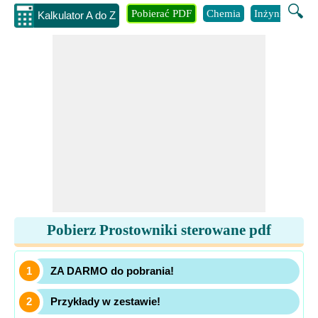
🔍
Pobierać PDF
Chemia
Inżynieria
B
Kalkulator A do Z
Pobierz Prostowniki sterowane pdf
ZA DARMO do pobrania!
Przykłady w zestawie!