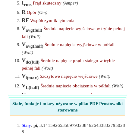
I
Prąd skuteczny
(Amper)
prostownika sterowanego pełnookresowo z obciążeniem R
rms
w trybie FWD
​Iść
R
Opór
(Om)
RF
Współczynnik tętnienia
Włącz kąt prostownika półfalowego
​Iść
V
Średnie napięcie wyjściowe w trybie pełnej
avg(full)
Współczynnik kształtu prostownika tyrystorowego
fali
(Wolt)
półfalowego z obciążeniem R
​Iść
V
Średnie napięcie wyjściowe w półfali
avg(half)
Współczynnik tętnienia napięcia prostownika
(Wolt)
tyrystorowego półfalowego przy obciążeniu R
​Iść
V
Średnie napięcie prądu stałego w trybie
dc(full)
pełnej fali
(Wolt)
V
Szczytowe napięcie wejściowe
(Wolt)
i(max)
V
Średnie napięcie obciążenia w półfali
(Wolt)
L(half)
V
Maksymalne napięcie wyjściowe
(Wolt)
o(max)
Stałe, funkcje i miary używane w pliku PDF Prostowniki
V
Napięcie RMS w pełnej fali
(Wolt)
rms(full)
sterowane
V
Napięcie skuteczne w półfali
(Wolt)
rms(half)
α
Kąt wyzwalania w stopniach
(Stopień)
d
Stały
:
pi
, 3.1415926535897932384626433832795028
8
α
Kąt wyzwalania w radianach
(Radian)
r