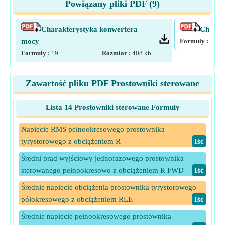
Powiązany pliki PDF (
9
)
Charakterystyka konwertera
Charak
mocy
Formuły :
16
Formuły :
19
Rozmiar :
408
kb
Zawartość pliku PDF Prostowniki sterowane
Lista 14 Prostowniki sterowane Formuły
Napięcie RMS pełnookresowego prostownika
tyrystorowego z obciążeniem R
​Iść
Średni prąd wyjściowy jednofazowego prostownika
sterowanego pełnookresowo z obciążeniem R FWD
​Iść
Średnie napięcie obciążenia prostownika tyrystorowego
półokresowego z obciążeniem RLE
​Iść
Średnie napięcie pełnookresowego prostownika