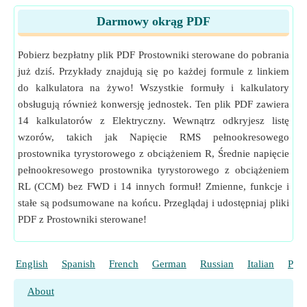
Kąt Konwersja jednostek
Darmowy okrąg PDF
Pomiar
:
Prąd elektryczny
in Amper (A)
Prąd elektryczny Konwersja jednostek
Pobierz bezpłatny plik PDF Prostowniki sterowane do pobrania
Pomiar
:
Odporność elektryczna
in Om (Ω)
już dziś. Przykłady znajdują się po każdej formule z linkiem
Odporność elektryczna Konwersja jednostek
do kalkulatora na żywo! Wszystkie formuły i kalkulatory
obsługują również konwersję jednostek. Ten plik PDF zawiera
14 kalkulatorów z Elektryczny. Wewnątrz odkryjesz listę
wzorów, takich jak Napięcie RMS pełnookresowego
prostownika tyrystorowego z obciążeniem R, Średnie napięcie
pełnookresowego prostownika tyrystorowego z obciążeniem
RL (CCM) bez FWD i 14 innych formuł! Zmienne, funkcje i
stałe są podsumowane na końcu. Przeglądaj i udostępniaj pliki
PDF z Prostowniki sterowane!
English
Spanish
French
German
Russian
Italian
Port
About