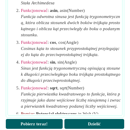
Stała Archimedesa
β
Kąt ekstynkcji
(Stopień)
d
Funkcjonować
:
asin
, asin(Number)
θ
Funkcja odwrotna sinusa jest funkcją trygonometryczn
Dioda włącza radiany kąta
(Radian)
r
ą, która oblicza stosunek dwóch boków trójkąta prosto
kątnego i oblicza kąt przeciwległy do boku o podanym
stosunku.
Funkcjonować
:
cos
, cos(Angle)
Cosinus kąta to stosunek przyprostokątnej przylegając
ej do kąta do przeciwprostokątnej trójkąta.
Funkcjonować
:
sin
, sin(Angle)
Sinus jest funkcją trygonometryczną opisującą stosune
k długości przeciwległego boku trójkąta prostokątnego
do długości przeciwprostokątnej.
Funkcjonować
:
sqrt
, sqrt(Number)
Funkcja pierwiastka kwadratowego to funkcja, która p
rzyjmuje jako dane wejściowe liczbę nieujemną i zwrac
a pierwiastek kwadratowy podanej liczby wejściowej.
Pomiar
:
Potencjał elektryczny
in Wolt (V)
Potencjał elektryczny Konwersja jednostek
Pobierz teraz!
Dzielić
Pomiar
:
Kąt
in Stopień (°), Radian (rad)