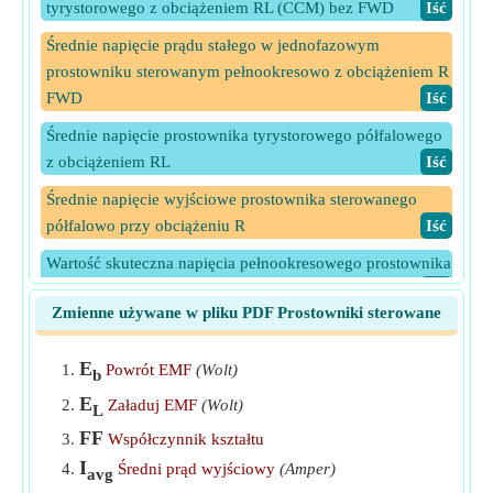
tyrystorowego z obciążeniem RL (CCM) bez FWD
​Iść
Średnie napięcie prądu stałego w jednofazowym
prostowniku sterowanym pełnookresowo z obciążeniem R
FWD
​Iść
Średnie napięcie prostownika tyrystorowego półfalowego
z obciążeniem RL
​Iść
Średnie napięcie wyjściowe prostownika sterowanego
półfalowo przy obciążeniu R
​Iść
Wartość skuteczna napięcia pełnookresowego prostownika
tyrystorowego z obciążeniem RL (CCM) bez FWD
​Iść
Zmienne używane w pliku PDF Prostowniki sterowane
Wartość skuteczna napięcia wyjściowego jednofazowego
prostownika sterowanego pełnookresowo z obciążeniem R
E
Powrót EMF
(Wolt)
b
w trybie FWD
​Iść
E
Załaduj EMF
(Wolt)
L
Wartość skuteczna napięcia wyjściowego prostownika
FF
Współczynnik kształtu
tyrystorowego półokresowego przy obciążeniu R
​Iść
I
Średni prąd wyjściowy
(Amper)
avg
Wartość skuteczna prądu wyjściowego jednofazowego