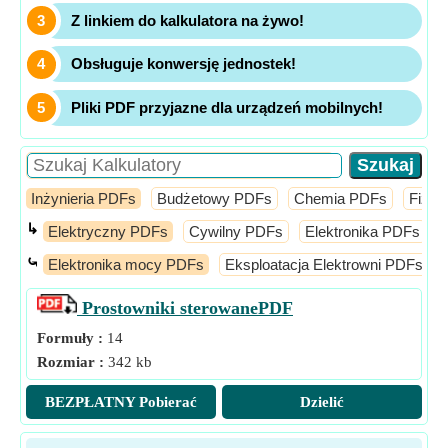
Z linkiem do kalkulatora na żywo!
Obsługuje konwersję jednostek!
Pliki PDF przyjazne dla urządzeń mobilnych!
Inżynieria PDFs
Budżetowy PDFs
Chemia PDFs
Fizy
↳
Elektryczny PDFs
Cywilny PDFs
Elektronika PDFs
⤿
Elektronika mocy PDFs
Eksploatacja Elektrowni PDFs
Prostowniki sterowane
PDF
Formuły :
14
Rozmiar :
342 kb
BEZPŁATNY Pobierać
Dzielić