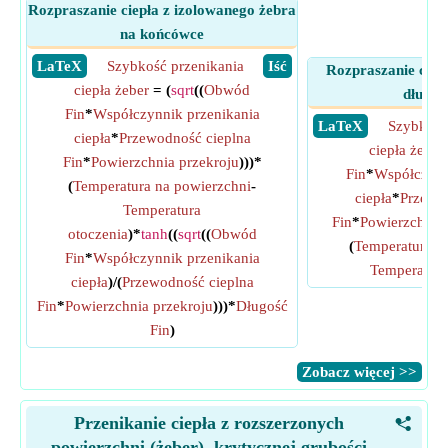
Rozpraszanie ciepła z izolowanego żebra
na końcówce
​ LaTeX
Szybkość przenikania
​ Iść
Rozpraszanie ciepł
ciepła żeber
= (
sqrt
((
Obwód
długie
Fin
*
Współczynnik przenikania
​ LaTeX
Szybkość
ciepła
*
Przewodność cieplna
ciepła żeber
Fin
*
Powierzchnia przekroju
)))*
Fin
*
Współczynn
(
Temperatura na powierzchni
-
ciepła
*
Przewo
Temperatura
Fin
*
Powierzchnia 
otoczenia
)*
tanh
((
sqrt
((
Obwód
(
Temperatura n
Fin
*
Współczynnik przenikania
Temperatura
ciepła
)/(
Przewodność cieplna
Fin
*
Powierzchnia przekroju
)))*
Długość
Fin
)
​Zobacz więcej >>
Przenikanie ciepła z rozszerzonych
<
powierzchni (żeber), krytycznej grubości