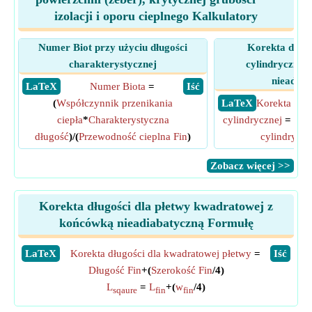
izolacji i oporu cieplnego Kalkulatory
Numer Biot przy użyciu długości
Korekta długo
charakterystycznej
cylindryczneg
nieadiab
​ LaTeX
Numer Biota
=
​ Iść
(
Współczynnik przenikania
​ LaTeX
Korekta dług
ciepła
*
Charakterystyczna
cylindrycznej
=
Dłu
długość
)/(
Przewodność cieplna Fin
)
cylindryczn
​Zobacz więcej >>
Korekta długości dla płetwy kwadratowej z
końcówką nieadiabatyczną Formułę
​LaTeX
Korekta długości dla kwadratowej płetwy
=
​Iść
Długość Fin
+(
Szerokość Fin
/4)
L
=
L
+(
w
/4)
sqaure
fin
fin