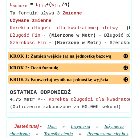
L
=
L
+(
w
/4)
sqaure
fin
fin
Ta formuła używa
3
Zmienne
Używane zmienne
Korekta długości dla kwadratowej płetwy
-
(Mie
Długość Fin
-
(Mierzone w Metr)
- Długość płet
Szerokość Fin
-
(Mierzone w Metr)
- Szerokość p
KROK 1: Zamień wejście (a) na jednostkę bazową
KROK 2: Oceń formułę
KROK 3: Konwertuj wynik na jednostkę wyjścia
OSTATNIA ODPOWIEDŹ
4.75 Metr
<--
Korekta długości dla kwadratowej
(Obliczenie zakończone za 00.006 sekund)
Jesteś tutaj
-
Dom
»
Inżynieria
»
Inżynieria
chemiczna
»
Transfer ciepła
»
Przenoszenie ciepła z