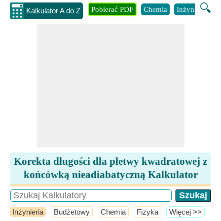
🔍
Pobierać PDF
Chemia
Inżynieria
B
Kalkulator A do Z
Korekta długości dla płetwy kwadratowej z
końcówką nieadiabatyczną Kalkulator
Inżynieria
Budżetowy
Chemia
Fizyka
​Więcej >>