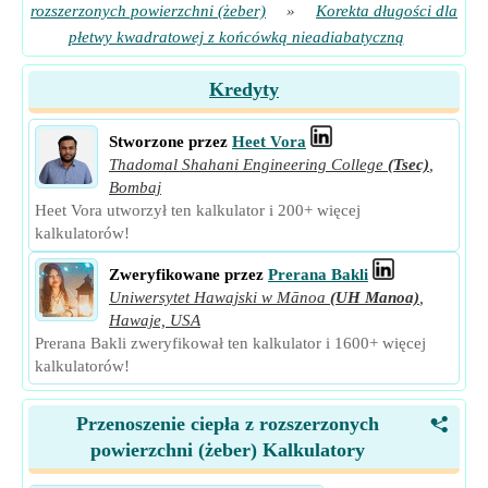
rozszerzonych powierzchni (żeber)
»
Korekta długości dla
płetwy kwadratowej z końcówką nieadiabatyczną
Kredyty
Stworzone przez
Heet Vora
Thadomal Shahani Engineering College
(Tsec)
,
Bombaj
Heet Vora utworzył ten kalkulator i 200+ więcej
kalkulatorów!
Zweryfikowane przez
Prerana Bakli
Uniwersytet Hawajski w Mānoa
(UH Manoa)
,
Hawaje, USA
Prerana Bakli zweryfikował ten kalkulator i 1600+ więcej
kalkulatorów!
Przenoszenie ciepła z rozszerzonych
<
powierzchni (żeber) Kalkulatory