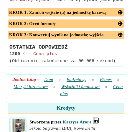
KROK 1: Zamień wejście (a) na jednostkę bazową
KROK 2: Oceń formułę
KROK 3: Konwertuj wynik na jednostkę wyjścia
OSTATNIA ODPOWIEDŹ
1200
<--
Cena plus
(Obliczenie zakończone za 00.006 sekund)
Jesteś tutaj
-
Dom
»
Budżetowy
»
Biznes
»
Metryki biznesowe
»
Wskaźniki finansowe
»
Cena
plus
Kredyty
Stworzone przez
Kaszysz Arora
Szkoła Satyawati
(DU)
,
Nowe Delhi