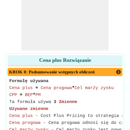
Cena plus Rozwiązanie
KROK 0: Podsumowanie wstępnych obliczeń
Formułę używana
Cena plus
=
Cena progowa
*
Cel marży zysku
CPP
=
BEP
*
PM
Ta formuła używa
3
Zmienne
Używane zmienne
Cena plus
- Cost Plus Pricing to strategia ceno
Cena progowa
- Cena progowa odnosi się do całk
Cel marży zysku
- Cel marży zysku jest powszec