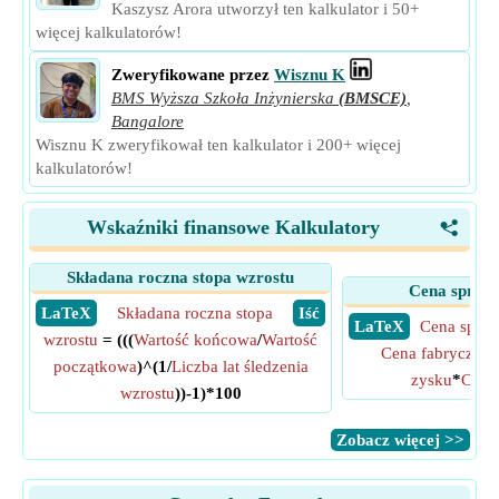
Kaszysz Arora utworzył ten kalkulator i 50+
więcej kalkulatorów!
Zweryfikowane przez
Wisznu K
BMS Wyższa Szkoła Inżynierska
(BMSCE)
,
Bangalore
Wisznu K zweryfikował ten kalkulator i 200+ więcej
kalkulatorów!
Wskaźniki finansowe Kalkulatory
<
Składana roczna stopa wzrostu
Cena sprzed
​ LaTeX
Składana roczna stopa
​ Iść
​ LaTeX
Cena sprze
wzrostu
= (((
Wartość końcowa
/
Wartość
Cena fabryczna
+
początkowa
)^(1/
Liczba lat śledzenia
zysku
*
Cena
wzrostu
))-1)*100
​Zobacz więcej >>