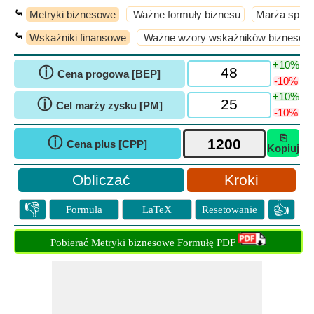
⤿
Metryki biznesowe
Ważne formuły biznesu
Marża sprze
⤿
Wskaźniki finansowe
Ważne wzory wskaźników biznesow
+10%
ⓘ
Cena progowa [BEP]
-10%
+10%
ⓘ
Cel marży zysku [PM]
-10%
⎘
ⓘ
Cena plus [CPP]
Kopiuj
Kroki
👎
👍
Formuła
LaTeX
Resetowanie
Pobierać Metryki biznesowe Formułę PDF