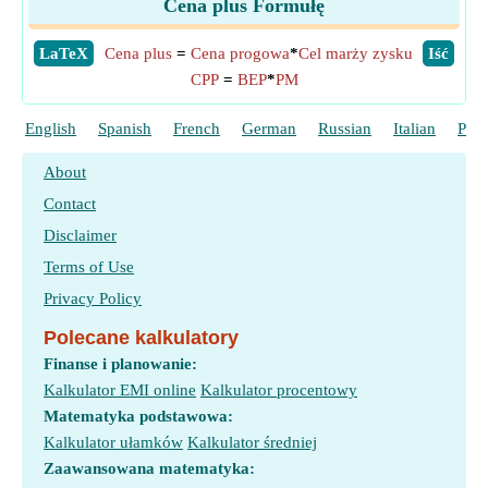
Cena plus Formułę
​LaTeX
Cena plus
=
Cena progowa
*
Cel marży zysku
​Iść
CPP
=
BEP
*
PM
English
Spanish
French
German
Russian
Italian
Port
About
Contact
Disclaimer
Terms of Use
Privacy Policy
Polecane kalkulatory
Finanse i planowanie:
Kalkulator EMI online
Kalkulator procentowy
Matematyka podstawowa:
Kalkulator ułamków
Kalkulator średniej
Zaawansowana matematyka: