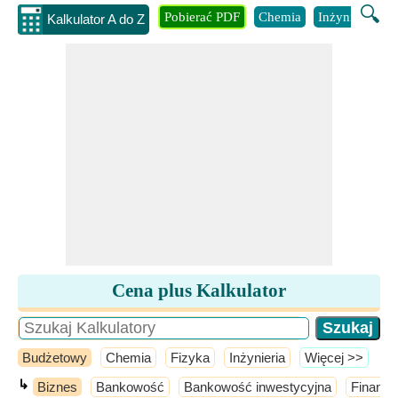
🔍
Pobierać PDF
Chemia
Inżynieria
B
Kalkulator A do Z
Cena plus Kalkulator
Budżetowy
Chemia
Fizyka
Inżynieria
​Więcej >>
↳
Biznes
Bankowość
Bankowość inwestycyjna
Finans