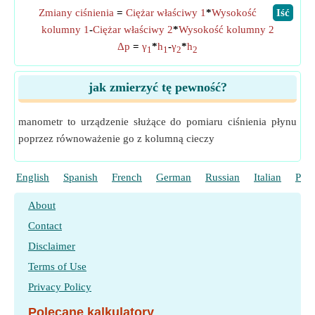
Zmiany ciśnienia
=
Ciężar właściwy 1
*
Wysokość
​Iść
kolumny 1
-
Ciężar właściwy 2
*
Wysokość kolumny 2
Δp
=
γ
*
h
-
γ
*
h
1
1
2
2
jak zmierzyć tę pewność?
manometr to urządzenie służące do pomiaru ciśnienia płynu
poprzez równoważenie go z kolumną cieczy
English
Spanish
French
German
Russian
Italian
Port
About
Contact
Disclaimer
Terms of Use
Privacy Policy
Polecane kalkulatory