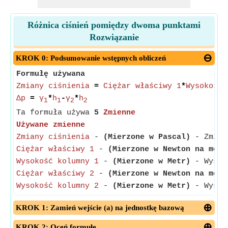
Różnica ciśnień pomiędzy dwoma punktami
Rozwiązanie
KROK 0: Podsumowanie wstępnych obliczeń
Formułę używana
Zmiany ciśnienia
=
Ciężar właściwy 1
*
Wysokość 
Δp
=
γ
*
h
-
γ
*
h
1
1
2
2
Ta formuła używa
5
Zmienne
Używane zmienne
Zmiany ciśnienia
-
(Mierzone w Pascal)
- Zmiany
Ciężar właściwy 1
-
(Mierzone w Newton na metr
Wysokość kolumny 1
-
(Mierzone w Metr)
- Wysoko
Ciężar właściwy 2
-
(Mierzone w Newton na metr
Wysokość kolumny 2
-
(Mierzone w Metr)
- Wysoko
KROK 1: Zamień wejście (a) na jednostkę bazową
KROK 2: Oceń formułę