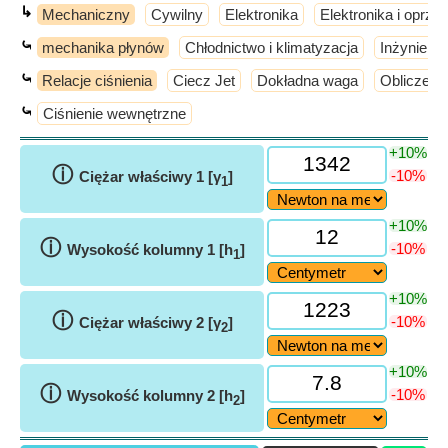
↳
Mechaniczny
Cywilny
Elektronika
Elektronika i oprz
⤿
mechanika płynów
Chłodnictwo i klimatyzacja
Inżynieri
⤿
Relacje ciśnienia
Ciecz Jet
Dokładna waga
Obliczeni
⤿
Ciśnienie wewnętrzne
+10%
ⓘ
-10%
Ciężar właściwy 1 [γ
]
1
+10%
ⓘ
-10%
Wysokość kolumny 1 [h
]
1
+10%
ⓘ
-10%
Ciężar właściwy 2 [γ
]
2
+10%
ⓘ
-10%
Wysokość kolumny 2 [h
]
2