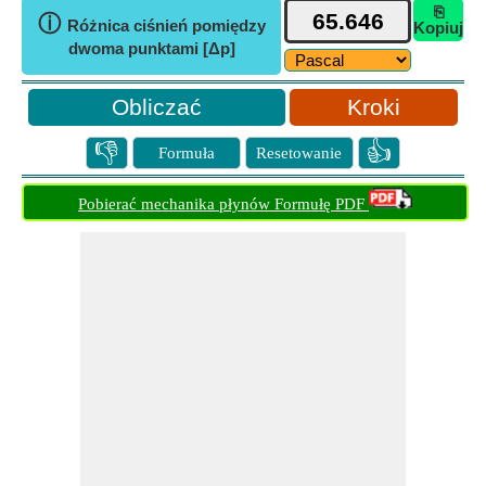
⎘
ⓘ
Różnica ciśnień pomiędzy
Kopiuj
dwoma punktami [Δp]
Kroki
👎
👍
Formuła
Resetowanie
Pobierać mechanika płynów Formułę PDF