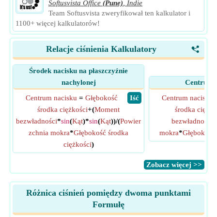
Softusvista Office
(Pune)
,
Indie
Team Softusvista zweryfikował ten kalkulator i
1100+ więcej kalkulatorów!
Relacje ciśnienia Kalkulatory
<
Środek nacisku na płaszczyźnie
nachylonej
Centrum C
Centrum nacisku
=
Głębokość
​ Iść
Centrum nacisku
środka ciężkości
+(
Moment
środka ciężko
bezwładności
*
sin
(
Kąt
)*
sin
(
Kąt
))/(
Powier
bezwładności
/(
zchnia mokra
*
Głębokość środka
mokra
*
Głębokość 
ciężkości
)
​Zobacz więcej >>
Różnica ciśnień pomiędzy dwoma punktami
Formułę