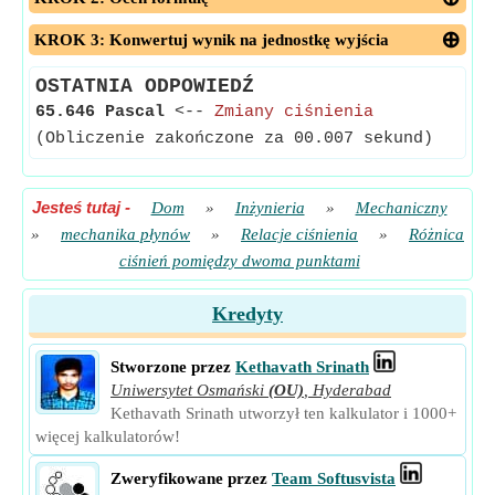
KROK 3: Konwertuj wynik na jednostkę wyjścia
OSTATNIA ODPOWIEDŹ
65.646 Pascal
<--
Zmiany ciśnienia
(Obliczenie zakończone za 00.007 sekund)
Jesteś tutaj
-
Dom
»
Inżynieria
»
Mechaniczny
»
mechanika płynów
»
Relacje ciśnienia
»
Różnica
ciśnień pomiędzy dwoma punktami
Kredyty
Stworzone przez
Kethavath Srinath
Uniwersytet Osmański
(OU)
,
Hyderabad
Kethavath Srinath utworzył ten kalkulator i 1000+
więcej kalkulatorów!
Zweryfikowane przez
Team Softusvista