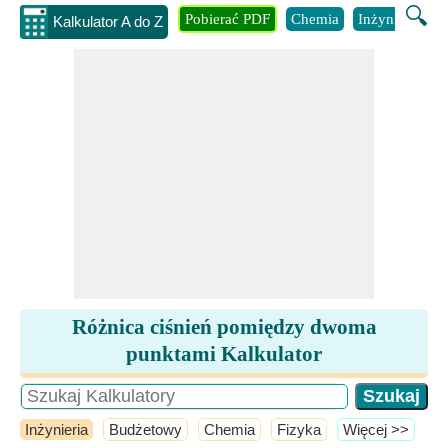
🔍
Pobierać PDF
Chemia
Inżynieria
B
Kalkulator A do Z
Różnica ciśnień pomiędzy dwoma
punktami Kalkulator
Inżynieria
Budżetowy
Chemia
Fizyka
​Więcej >>