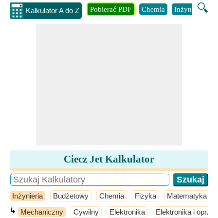
🔍
Pobierać PDF
Chemia
Inżynieria
B
Kalkulator A do Z
Ciecz Jet Kalkulator
Inżynieria
Budżetowy
Chemia
Fizyka
Matematyka
↳
Mechaniczny
Cywilny
Elektronika
Elektronika i oprz