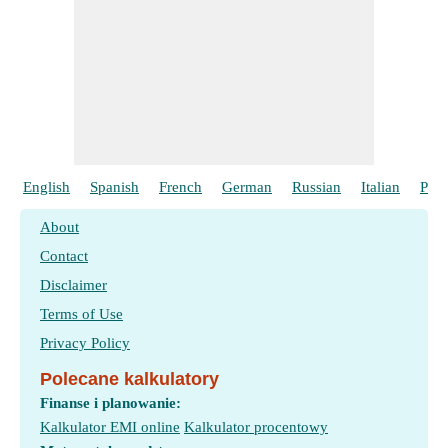
English
Spanish
French
German
Russian
Italian
Port
About
Contact
Disclaimer
Terms of Use
Privacy Policy
Polecane kalkulatory
Finanse i planowanie:
Kalkulator EMI online
Kalkulator procentowy