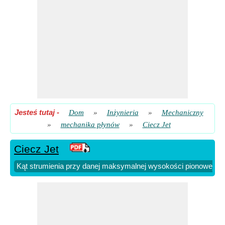
​ Iść
Prędkość początkowa strumienia cieczy przy danej
maksymalnej wysokości pionowej
​ Iść
Prędkość tarcia
​ Iść
Średnia prędkość podana prędkość tarcia
​ Iść
Zasięg poziomy Jet
​ Iść
Jesteś tutaj
-
Dom
»
Inżynieria
»
Mechaniczny
»
mechanika płynów
»
Ciecz Jet
Ciecz Jet
Kąt strumienia przy danej maksymalnej wysokości pionowej