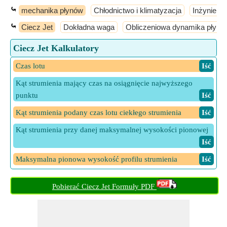
⤿
mechanika płynów
Chłodnictwo i klimatyzacja
Inżynieri
⤿
Ciecz Jet
Dokładna waga
Obliczeniowa dynamika płynó
Ciecz Jet Kalkulatory
Czas lotu
​ Iść
Kąt strumienia mający czas na osiągnięcie najwyższego
punktu
​ Iść
Kąt strumienia podany czas lotu ciekłego strumienia
​ Iść
Kąt strumienia przy danej maksymalnej wysokości pionowej
​ Iść
Maksymalna pionowa wysokość profilu strumienia
​ Iść
Odmiana y z x w swobodnym strumieniu cieczy
​ Iść
Pobierać Ciecz Jet Formuły PDF
Prędkość początkowa podana Czas do osiągnięcia
najwyższego punktu cieczy
​ Iść
Prędkość początkowa podana czas lotu ciekłego odrzutowca