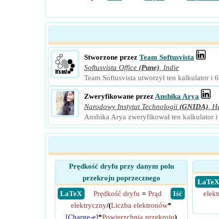
Stworzone przez
Team Softusvista
Softusvista Office
(Pune)
,
Indie
Team Softusvista utworzył ten kalkulator i 
Zweryfikowane przez
Anshika Arya
Narodowy Instytut Technologii
(GNIDA)
,
H
Anshika Arya zweryfikował ten kalkulator i
Prędkość dryfu przy danym polu
przekroju poprzecznego
​ LaTe
​ LaTeX
Prędkość dryfu
=
Prąd
​ Iść
elek
elektryczny
/(
Liczba elektronów
*
[Charge-e]
*
Powierzchnia przekroju
)