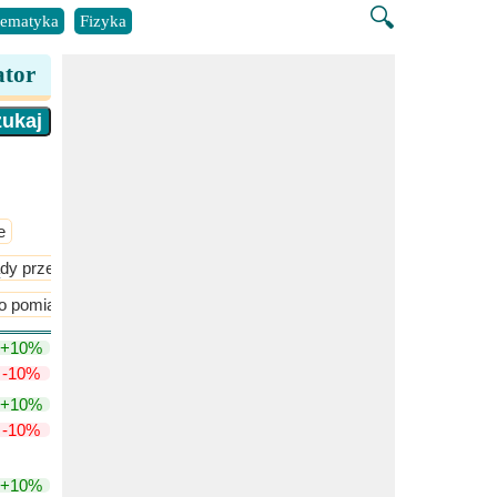
🔍
ematyka
Fizyka
ator
e
ądy przemienne
Magnetyzm
 pomiaru napięcia i prądu
+10%
-10%
+10%
-10%
+10%