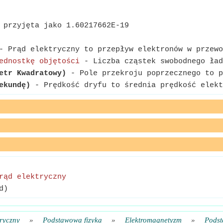
 przyjęta jako 1.60217662E-19
 Prąd elektryczny to przepływ elektronów w przewo
ednostkę objętości
- Liczba cząstek swobodnego ład
etr Kwadratowy)
- Pole przekroju poprzecznego to p
ekundę)
- Prędkość dryfu to średnia prędkość elekt
rąd elektryczny
d)
tryczny
»
Podstawowa fizyka
»
Elektromagnetyzm
»
Podst