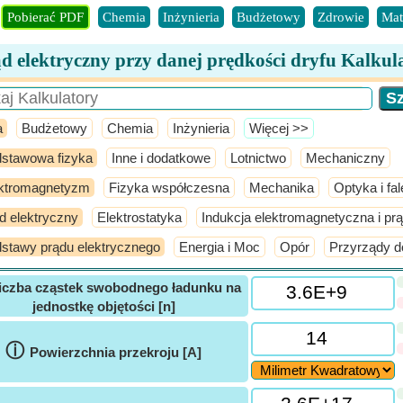
Pobierać PDF
Chemia
Inżynieria
Budżetowy
Zdrowie
Mat
d elektryczny przy danej prędkości dryfu Kalkul
a
Budżetowy
Chemia
Inżynieria
​Więcej >>
stawowa fizyka
Inne i dodatkowe
Lotnictwo
Mechaniczny
ktromagnetyzm
Fizyka współczesna
Mechanika
Optyka i fal
d elektryczny
Elektrostatyka
Indukcja elektromagnetyczna i pr
stawy prądu elektrycznego
Energia i Moc
Opór
Przyrządy do
iczba cząstek swobodnego ładunku na
jednostkę objętości [n]
ⓘ
Powierzchnia przekroju [A]