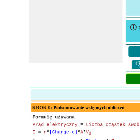
ⓘ

KROK 0: Podsumowanie wstępnych obliczeń
Formułę używana
Prąd elektryczny
=
Liczba cząstek swob
I
=
n
*
[Charge-e]
*
A
*
V
d