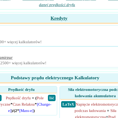
danej prędkości dryfu
Kredyty
600+ więcej kalkulatorów!
amirpur
 2500+ więcej kalkulatorów!
Podstawy prądu elektrycznego Kalkulatory
Prędkość dryfu
Siła elektromotoryczna podc
ładowania akumulatora
X
Prędkość dryfu
= (
Pole
​ Iść
tryczne
*
Czas Relaksu
*
[Charge-
​ LaTeX
Napięcie elektromotoryc
e]
)/(2*
[Mass-e]
)
podczas ładowania
=
Siła
elektromotoryczna
+
Prąd