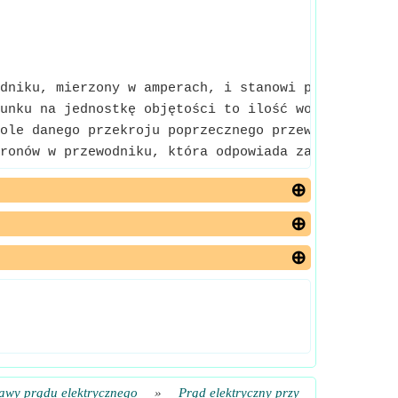
dniku, mierzony w amperach, i stanowi podstawowe p
unku na jednostkę objętości to ilość wolnych nośni
ole danego przekroju poprzecznego przewodnika, któ
ronów w przewodniku, która odpowiada za przepływ 
awy prądu elektrycznego
»
Prąd elektryczny przy