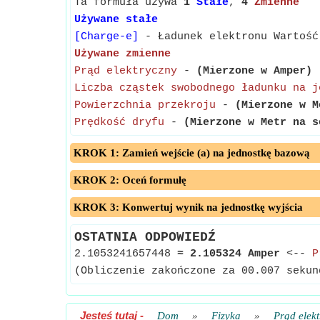
Ta formuła używa
1
Stałe
,
4
Zmienne
Używane stałe
[Charge-e]
- Ładunek elektronu Wartość
Używane zmienne
Prąd elektryczny
-
(Mierzone w Amper)
-
Liczba cząstek swobodnego ładunku na j
Powierzchnia przekroju
-
(Mierzone w M
Prędkość dryfu
-
(Mierzone w Metr na s
KROK 1: Zamień wejście (a) na jednostkę bazową
KROK 2: Oceń formułę
KROK 3: Konwertuj wynik na jednostkę wyjścia
OSTATNIA ODPOWIEDŹ
2.1053241657448
≈
2.105324 Amper
<--
P
(Obliczenie zakończone za 00.007 sekun
Jesteś tutaj
-
Dom
»
Fizyka
»
Prąd elek