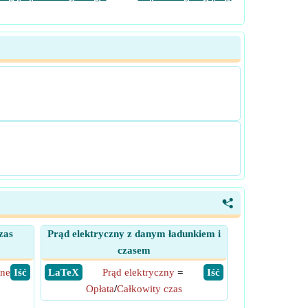
<
zas
Prąd elektryczny z danym ładunkiem i
czasem
zne
​ Iść
​ LaTeX
Prąd elektryczny
=
​ Iść
Opłata
/
Całkowity czas