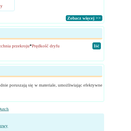
ny
​Zobacz więcej >>
zchnia przekroju
*
Prędkość dryfu
​Iść
dnie poruszają się w materiale, umożliwiając efektywne
utch
towy