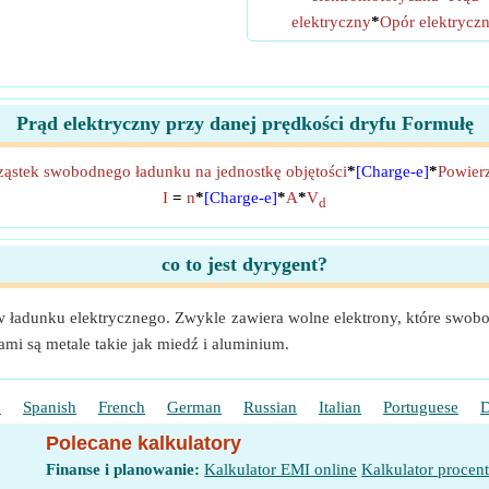
elektryczny
*
Opór elektrycz
Prąd elektryczny przy danej prędkości dryfu Formułę
ząstek swobodnego ładunku na jednostkę objętości
*
[Charge-e]
*
Powier
I
=
n
*
[Charge-e]
*
A
*
V
d
co to jest dyrygent?
w ładunku elektrycznego. Zwykle zawiera wolne elektrony, które swobo
mi są metale takie jak miedź i aluminium.
h
Spanish
French
German
Russian
Italian
Portuguese
D
Polecane kalkulatory
Finanse i planowanie:
Kalkulator EMI online
Kalkulator procen