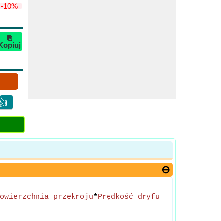
-10%
⎘
Kopiuj
👍
e
owierzchnia przekroju
*
Prędkość dryfu