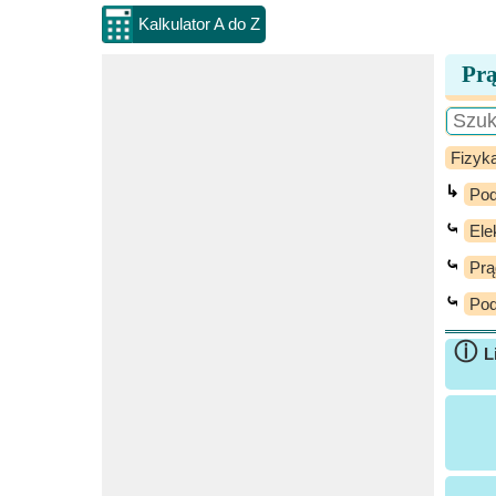
Kalkulator A do Z
Prą
Fizyk
↳
Pod
⤿
Ele
⤿
Prą
⤿
Pod
ⓘ
L