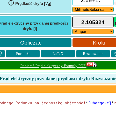
ⓘ
Prędkość dryfu [V
]
d
Prąd elektryczny przy danej prędkości
dryfu [I]
Kroki

Formuła
LaTeX
Resetowanie
Pobierać Prąd elektryczny Formuły PDF
Prąd elektryczny przy danej prędkości dryfu Rozwiązani
odnego ładunku na jednostkę objętości
*
[Charge-e]
*
P