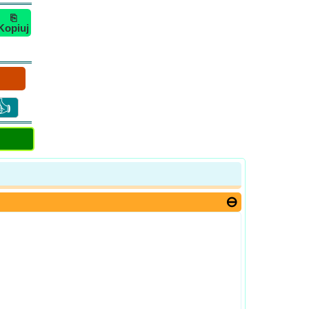
⎘
Kopiuj
👍