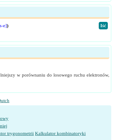
s-e]
)
​Iść
olniejszy w porównaniu do losowego ruchu elektronów,
utch
towy
niej
tor trygonometrii
Kalkulator kombinatoryki