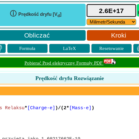
ⓘ
Prędkość dryfu [V
]
d
Kroki

Formuła
LaTeX
Resetowanie
Pobierać Prąd elektryczny Formuły PDF
Prędkość dryfu Rozwiązanie
s Relaksu
*
[Charge-e]
)/(2*
[Mass-e]
)