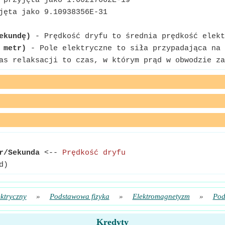
 przyjęta jako 1.60217662E-19
jęta jako 9.10938356E-31
ekundę)
- Prędkość dryfu to średnia prędkość elekt
 metr)
- Pole elektryczne to siła przypadająca na 
s relaksacji to czas, w którym prąd w obwodzie za
r/Sekunda
<--
Prędkość dryfu
d)
ktryczny
»
Podstawowa fizyka
»
Elektromagnetyzm
»
Pod
Kredyty