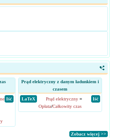
<
zas
Prąd elektryczny z danym ładunkiem i
czasem
zne
​ Iść
​ LaTeX
Prąd elektryczny
=
​ Iść
Opłata
/
Całkowity czas
ny
​Zobacz więcej >>