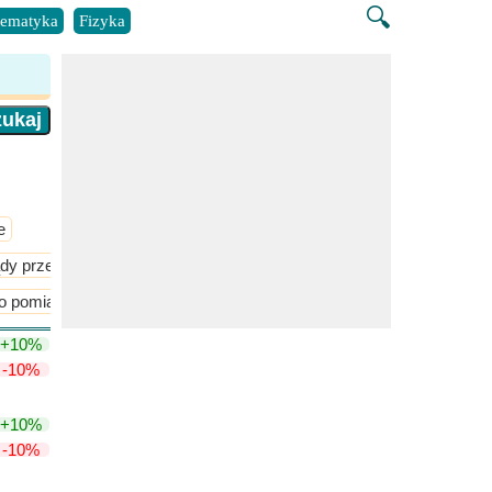
🔍
ematyka
Fizyka
e
ądy przemienne
Magnetyzm
 pomiaru napięcia i prądu
+10%
-10%
+10%
-10%