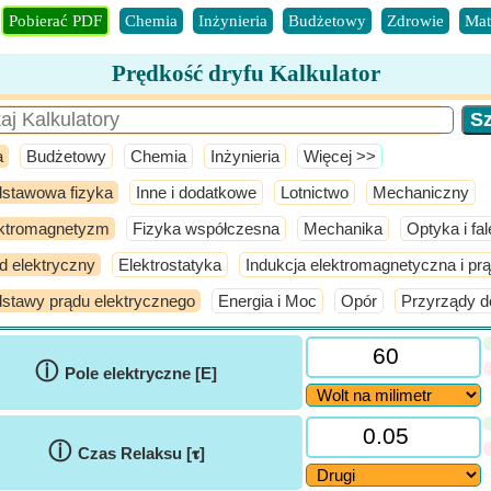
Pobierać PDF
Chemia
Inżynieria
Budżetowy
Zdrowie
Mat
Prędkość dryfu Kalkulator
a
Budżetowy
Chemia
Inżynieria
​Więcej >>
stawowa fizyka
Inne i dodatkowe
Lotnictwo
Mechaniczny
ktromagnetyzm
Fizyka współczesna
Mechanika
Optyka i fal
d elektryczny
Elektrostatyka
Indukcja elektromagnetyczna i pr
stawy prądu elektrycznego
Energia i Moc
Opór
Przyrządy do
ⓘ
Pole elektryczne [E]
ⓘ
Czas Relaksu [𝛕]