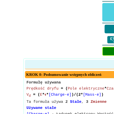

KROK 0: Podsumowanie wstępnych obliczeń
Formułę używana
Prędkość dryfu
= (
Pole elektryczne
*
Cza
V
= (
E
*
𝛕
*
[Charge-e]
)/(2*
[Mass-e]
)
d
Ta formuła używa
2
Stałe
,
3
Zmienne
Używane stałe