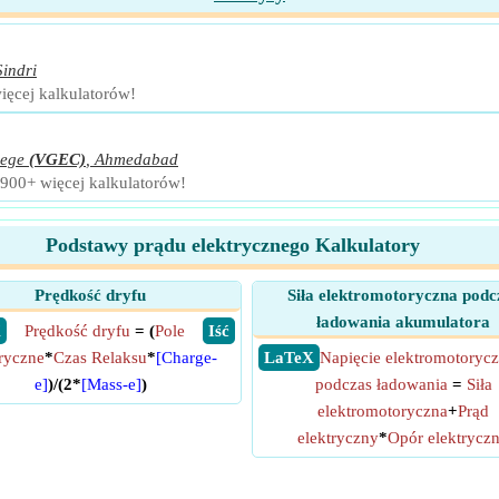
Sindri
więcej kalkulatorów!
lege
(VGEC)
,
Ahmedabad
1900+ więcej kalkulatorów!
Podstawy prądu elektrycznego Kalkulatory
Prędkość dryfu
Siła elektromotoryczna podc
ładowania akumulatora
X
Prędkość dryfu
= (
Pole
​ Iść
tryczne
*
Czas Relaksu
*
[Charge-
​ LaTeX
Napięcie elektromotoryc
e]
)/(2*
[Mass-e]
)
podczas ładowania
=
Siła
elektromotoryczna
+
Prąd
elektryczny
*
Opór elektrycz