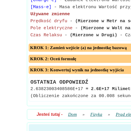
[Charge-e]
- Ładunek elektronu Wartość
[Mass-e]
- Masa elektronu Wartość przy
Używane zmienne
Prędkość dryfu
-
(Mierzone w Metr na s
Pole elektryczne
-
(Mierzone w Wolt na
Czas Relaksu
-
(Mierzone w Drugi)
- Cza
KROK 1: Zamień wejście (a) na jednostkę bazową
KROK 2: Oceń formułę
KROK 3: Konwertuj wynik na jednostkę wyjścia
OSTATNIA ODPOWIEDŹ
2.63823003408586E+17
≈
2.6E+17 Milimet
(Obliczenie zakończone za 00.008 sekun
Jesteś tutaj
-
Dom
»
Fizyka
»
Prąd ele