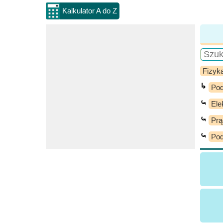
Kalkulator A do Z
Fizyk
↳
Pod
⤿
Ele
⤿
Prą
⤿
Pod