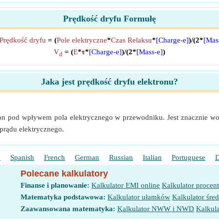
Prędkość dryfu Formułę
Prędkość dryfu
= (
Pole elektryczne
*
Czas Relaksu
*
[Charge-e]
)/(2*
[Mas
V
= (
E
*
𝛕
*
[Charge-e]
)/(2*
[Mass-e]
)
d
Jaka jest prędkość dryfu elektronu?
ktron pod wpływem pola elektrycznego w przewodniku. Jest znacznie w
prądu elektrycznego.
h
Spanish
French
German
Russian
Italian
Portuguese
D
Polecane kalkulatory
Finanse i planowanie:
Kalkulator EMI online
Kalkulator procen
Matematyka podstawowa:
Kalkulator ułamków
Kalkulator śred
Zaawansowana matematyka:
Kalkulator NWW i NWD
Kalkula