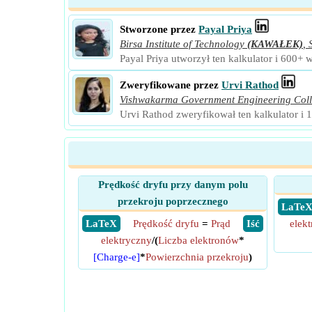
Stworzone przez
Payal Priya
Birsa Institute of Technology
(KAWAŁEK)
,
Payal Priya utworzył ten kalkulator i 600+ 
Zweryfikowane przez
Urvi Rathod
Vishwakarma Government Engineering Col
Urvi Rathod zweryfikował ten kalkulator i 
Prędkość dryfu przy danym polu
przekroju poprzecznego
​ LaTe
​ LaTeX
Prędkość dryfu
=
Prąd
​ Iść
elek
elektryczny
/(
Liczba elektronów
*
[Charge-e]
*
Powierzchnia przekroju
)