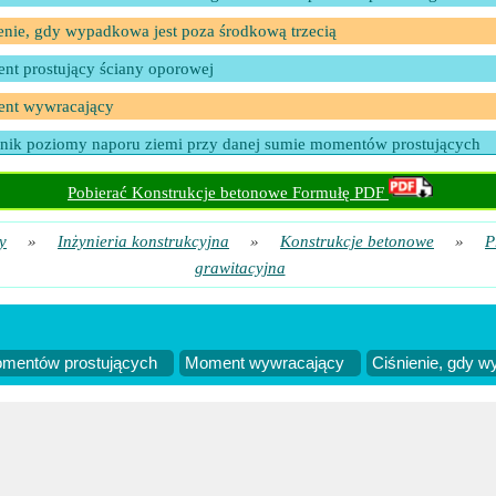
enie, gdy wypadkowa jest poza środkową trzecią
t prostujący ściany oporowej
nt wywracający
nik poziomy naporu ziemi przy danej sumie momentów prostujących
kowy zewnętrzny środkowy trzeci
Pobierać Konstrukcje betonowe Formułę PDF
y
»
Inżynieria konstrukcyjna
»
Konstrukcje betonowe
»
P
grawitacyjna
omentów prostujących
Moment wywracający
Ciśnienie, gdy w