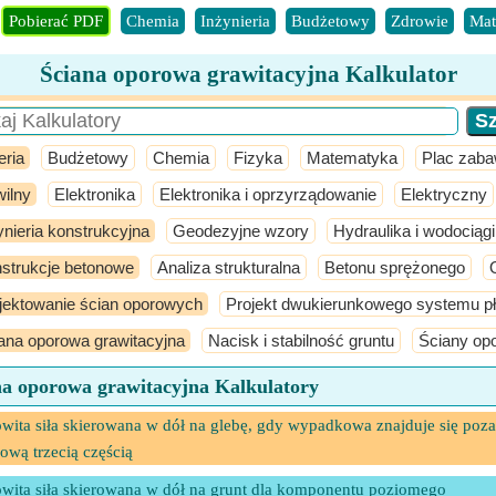
Pobierać PDF
Chemia
Inżynieria
Budżetowy
Zdrowie
Mat
Ściana oporowa grawitacyjna Kalkulator
eria
Budżetowy
Chemia
Fizyka
Matematyka
Plac zab
ilny
Elektronika
Elektronika i oprzyrządowanie
Elektryczny
ynieria konstrukcyjna
Geodezyjne wzory
Hydraulika i wodociągi
strukcje betonowe
Analiza strukturalna
Betonu sprężonego
jektowanie ścian oporowych
Projekt dwukierunkowego systemu pł
ana oporowa grawitacyjna
Nacisk i stabilność gruntu
Ściany op
na oporowa grawitacyjna Kalkulatory
wita siła skierowana w dół na glebę, gdy wypadkowa znajduje się poza
ową trzecią częścią
wita siła skierowana w dół na grunt dla komponentu poziomego