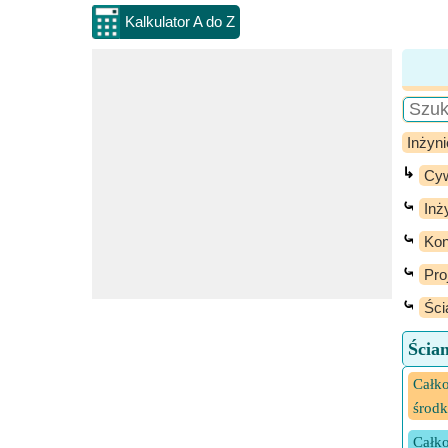
Kalkulator A do Z
Inżyni
↳
Cyw
⤿
Inż
⤿
Kon
⤿
Pro
⤿
Ści
Ścia
Całko
środk
Całko