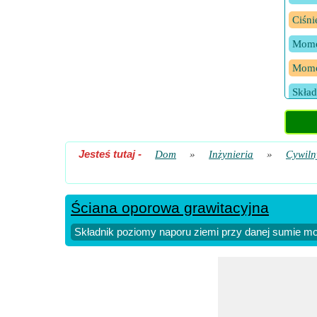
Ciśni
Momen
Mome
Skład
Wyni
Jesteś tutaj
-
Dom
»
Inżynieria
»
Cywiln
Ściana oporowa grawitacyjna
Składnik poziomy naporu ziemi przy danej sumie m