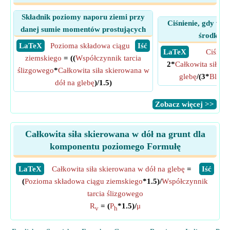
Składnik poziomy naporu ziemi przy
Ciśnienie, gdy wy
danej sumie momentów prostujących
środkową
​ LaTeX
Pozioma składowa ciągu
​ Iść
​ LaTeX
Ciśnien
ziemskiego
= ((
Współczynnik tarcia
2*
Całkowita siła s
ślizgowego
*
Całkowita siła skierowana w
glebę
/(3*
Bliski
dół na glebę
)/1.5)
​Zobacz więcej >>
Całkowita siła skierowana w dół na grunt dla
komponentu poziomego Formułę
​LaTeX
Całkowita siła skierowana w dół na glebę
=
​Iść
(
Pozioma składowa ciągu ziemskiego
*1.5)/
Współczynnik
tarcia ślizgowego
R
= (
P
*1.5)/
μ
v
h