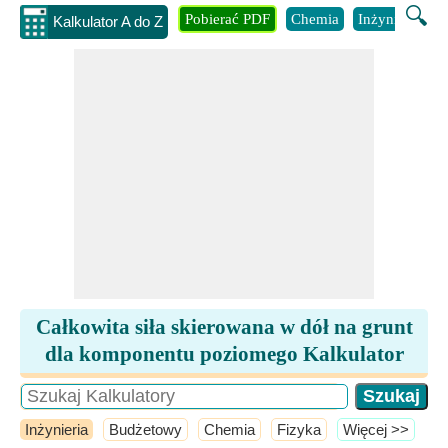
🔍
Pobierać PDF
Chemia
Inżynieria
B
Kalkulator A do Z
Całkowita siła skierowana w dół na grunt
dla komponentu poziomego Kalkulator
Inżynieria
Budżetowy
Chemia
Fizyka
​Więcej >>