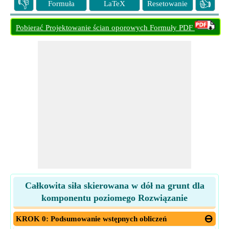
👎
👍
Formuła
LaTeX
Resetowanie
Pobierać Projektowanie ścian oporowych Formuły PDF
Całkowita siła skierowana w dół na grunt dla
komponentu poziomego Rozwiązanie
KROK 0: Podsumowanie wstępnych obliczeń