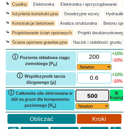
↳
Cywilny
Elektronika
Elektronika i oprzyrządowanie
El
⤿
Inżynieria konstrukcyjna
Geodezyjne wzory
Hydraulika i
⤿
Konstrukcje betonowe
Analiza strukturalna
Betonu sprę
⤿
Projektowanie ścian oporowych
Projekt dwukierunkowego s
⤿
Ściana oporowa grawitacyjna
Nacisk i stabilność gruntu
+10%
ⓘ
Pozioma składowa ciągu
-10%
ziemskiego [P
]
h
+10%
ⓘ
Współczynnik tarcia
-10%
ślizgowego [μ]
ⓘ
Całkowita siła skierowana w
⎘
Kopiuj
dół na grunt dla komponentu
poziomego [R
]
v
Kroki