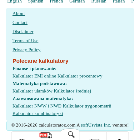
English
Spanish
French
German
Russian
Italian
Port
About
Contact
Disclaimer
Terms of Use
Privacy Policy
Polecane kalkulatory
Finanse i planowanie:
Kalkulator EMI online
Kalkulator procentowy
Matematyka podstawowa:
Kalkulator ułamków
Kalkulator średniej
Zaawansowana matematyka:
Kalkulator NWW i NWD
Kalkulator trygonometrii
Kalkulator kombinatoryki
© 2016-2026 calculatoratoz.com A
softUsvista Inc.
venture!
🔍