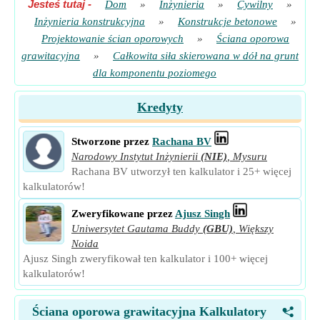
Jesteś tutaj
-
Dom
»
Inżynieria
»
Cywilny
»
Inżynieria konstrukcyjna
»
Konstrukcje betonowe
»
Projektowanie ścian oporowych
»
Ściana oporowa
grawitacyjna
»
Całkowita siła skierowana w dół na grunt
dla komponentu poziomego
Kredyty
Stworzone przez
Rachana BV
Narodowy Instytut Inżynierii
(NIE)
,
Mysuru
Rachana BV utworzył ten kalkulator i 25+ więcej
kalkulatorów!
Zweryfikowane przez
Ajusz Singh
Uniwersytet Gautama Buddy
(GBU)
,
Większy
Noida
Ajusz Singh zweryfikował ten kalkulator i 100+ więcej
kalkulatorów!
Ściana oporowa grawitacyjna Kalkulatory
<