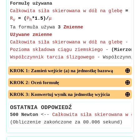
Formułę używana
Całkowita siła skierowana w dół na glebę
= (
Po
R
= (
P
*1.5)/
μ
v
h
Ta formuła używa
3
Zmienne
Używane zmienne
Całkowita siła skierowana w dół na glebę
-
(Mi
Pozioma składowa ciągu ziemskiego
-
(Mierzone 
Współczynnik tarcia ślizgowego
- Współczynnik t
KROK 1: Zamień wejście (a) na jednostkę bazową
KROK 2: Oceń formułę
KROK 3: Konwertuj wynik na jednostkę wyjścia
OSTATNIA ODPOWIEDŹ
500 Newton
<--
Całkowita siła skierowana w dół
(Obliczenie zakończone za 00.006 sekund)