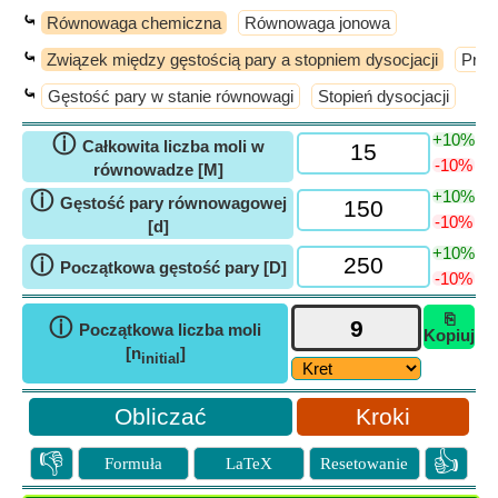
⤿
Równowaga chemiczna
Równowaga jonowa
⤿
Związek między gęstością pary a stopniem dysocjacji
Praw
⤿
Gęstość pary w stanie równowagi
Stopień dysocjacji
+10%
ⓘ
Całkowita liczba moli w
-10%
równowadze [M]
+10%
ⓘ
Gęstość pary równowagowej
-10%
[d]
+10%
ⓘ
Początkowa gęstość pary [D]
-10%
⎘
ⓘ
Początkowa liczba moli
Kopiuj
[n
]
initial
Kroki
👎
👍
Formuła
LaTeX
Resetowanie