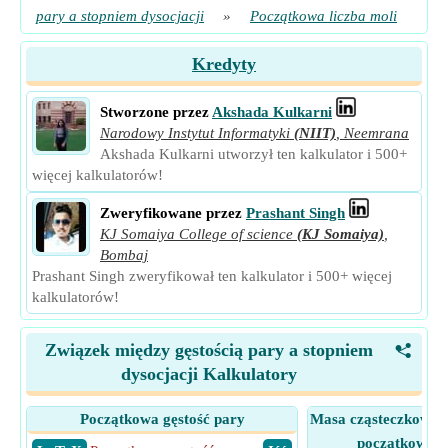
pary a stopniem dysocjacji
»
Początkowa liczba moli
Kredyty
Stworzone przez
Akshada Kulkarni
Narodowy Instytut Informatyki
(NIIT)
,
Neemrana
Akshada Kulkarni utworzył ten kalkulator i 500+
więcej kalkulatorów!
Zweryfikowane przez
Prashant Singh
KJ Somaiya College of science
(KJ Somaiya)
,
Bombaj
Prashant Singh zweryfikował ten kalkulator i 500+ więcej
kalkulatorów!
Związek między gęstością pary a stopniem
<
dysocjacji Kalkulatory
Początkowa gęstość pary
Masa cząsteczkowa s
początkowej g