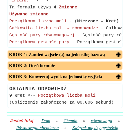
initial
Ta formuła używa
4
Zmienne
Używane zmienne
Początkowa liczba moli
-
(Mierzone w Kret)
- Po
Całkowita liczba moli w równowadze
- Całkowite 
Gęstość pary równowagowej
- Gęstość pary równow
Początkowa gęstość pary
- Początkowa gęstość p
KROK 1: Zamień wejście (a) na jednostkę bazową
KROK 2: Oceń formułę
KROK 3: Konwertuj wynik na jednostkę wyjścia
OSTATNIA ODPOWIEDŹ
9 Kret
<--
Początkowa liczba moli
(Obliczenie zakończone za 00.006 sekund)
Jesteś tutaj
-
Dom
»
Chemia
»
równowaga
»
Równowaga chemiczna
»
Związek między gęstością