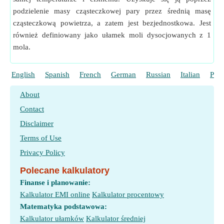
podzielenie masy cząsteczkowej pary przez średnią masę
cząsteczkową powietrza, a zatem jest bezjednostkowa. Jest
również definiowany jako ułamek moli dysocjowanych z 1
mola.
English
Spanish
French
German
Russian
Italian
Port
About
Contact
Disclaimer
Terms of Use
Privacy Policy
Polecane kalkulatory
Finanse i planowanie:
Kalkulator EMI online
Kalkulator procentowy
Matematyka podstawowa:
Kalkulator ułamków
Kalkulator średniej