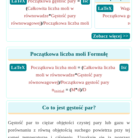
​ LaTeX
Początkowa gęstość pary
=
​ Iść
(
Całkowita liczba moli w
​ LaTeX
Waga mo
równowadze
*
Gęstość pary
Początkowa gęsto
równowagowej
)/
Początkowa liczba moli
rozt
​Zobacz więcej >>
Początkowa liczba moli Formułę
​LaTeX
Początkowa liczba moli
= (
Całkowita liczba
​Iść
moli w równowadze
*
Gęstość pary
równowagowej
)/
Początkowa gęstość pary
n
= (
M
*
d
)/
D
initial
Co to jest gęstość par?
Gęstość par to ciężar objętości czystej pary lub gazu w
porównaniu z równą objętością suchego powietrza przy tej
samej temperaturze i ciśnieniu. Uzyskuje się ją poprzez