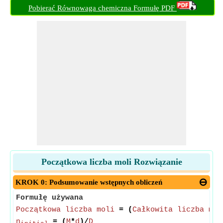
Pobierać Równowaga chemiczna Formułę PDF
Początkowa liczba moli Rozwiązanie
KROK 0: Podsumowanie wstępnych obliczeń
Formułę używana
Początkowa liczba moli
= (
Całkowita liczba mol
n
= (
M
*
d
)/
D