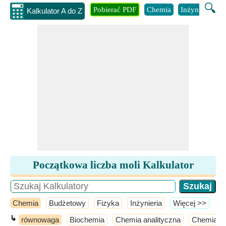
🔍
Pobierać PDF
Chemia
Inżynieria
B
Kalkulator A do Z
Początkowa liczba moli Kalkulator
Chemia
Budżetowy
Fizyka
Inżynieria
​Więcej >>
↳
równowaga
Biochemia
Chemia analityczna
Chemia a