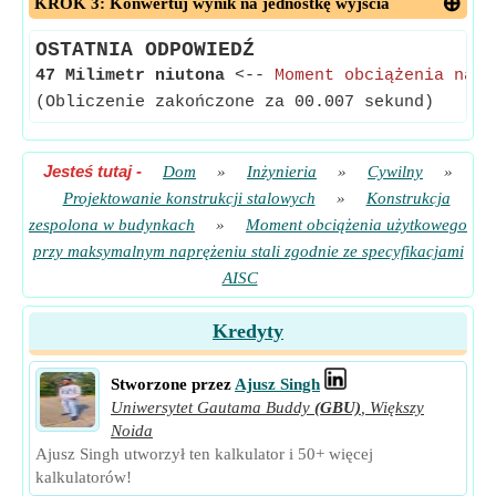
KROK 3: Konwertuj wynik na jednostkę wyjścia
OSTATNIA ODPOWIEDŹ
47 Milimetr niutona
<--
Moment obciążenia na ż
(Obliczenie zakończone za 00.007 sekund)
Jesteś tutaj
-
Dom
»
Inżynieria
»
Cywilny
»
Projektowanie konstrukcji stalowych
»
Konstrukcja
zespolona w budynkach
»
Moment obciążenia użytkowego
przy maksymalnym naprężeniu stali zgodnie ze specyfikacjami
AISC
Kredyty
Stworzone przez
Ajusz Singh
Uniwersytet Gautama Buddy
(GBU)
,
Większy
Noida
Ajusz Singh utworzył ten kalkulator i 50+ więcej
kalkulatorów!