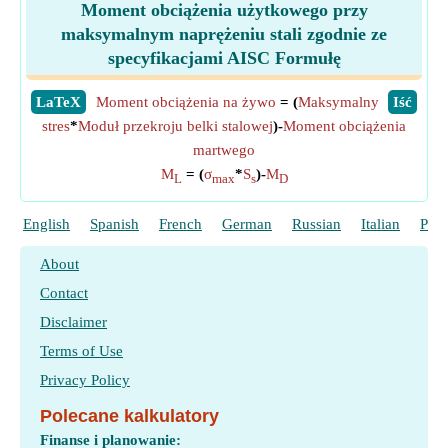
Moment obciążenia użytkowego przy
maksymalnym naprężeniu stali zgodnie ze
specyfikacjami AISC Formułę
​LaTeX
Moment obciążenia na żywo
= (
Maksymalny
​Iść
stres
*
Moduł przekroju belki stalowej
)-
Moment obciążenia
martwego
M
= (
σ
*
S
)-
M
L
max
s
D
English
Spanish
French
German
Russian
Italian
Port
About
Contact
Disclaimer
Terms of Use
Privacy Policy
Polecane kalkulatory
Finanse i planowanie: