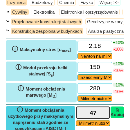
Inżynieria
Budżetowy
Chemia
Fizyka
​Więcej >>
↳
Cywilny
Elektronika
Elektronika i oprzyrządowanie
El
⤿
Projektowanie konstrukcji stalowych
Geodezyjne wzory
⤿
Konstrukcja zespolona w budynkach
Analiza plastyczna
+10%
ⓘ
-10%
Maksymalny stres [σ
]
max
+10%
ⓘ
Moduł przekroju belki
-10%
stalowej [S
]
s
+10%
ⓘ
Moment obciążenia
-10%
martwego [M
]
D
ⓘ
Moment obciążenia
⎘
Kopiuj
użytkowego przy maksymalnym
naprężeniu stali zgodnie ze
specyfikacjami AISC [M
]