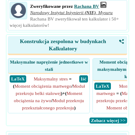
Zweryfikowane przez
Rachana BV
Narodowy Instytut Inżynierii
(NIE)
,
Mysuru
Rachana BV zweryfikował ten kalkulator i 50+
więcej kalkulatorów!
Konstrukcja zespolona w budynkach
<
Kalkulatory
Maksymalne naprężenie jednostkowe w
Moment obciążeni
stali
maksymalnym napr
kołni
​ LaTeX
Maksymalny stres
=
​ Iść
(
Moment obciążenia martwego
/
Moduł
​ LaTeX
Moment 
przekroju belki stalowej
)+(
Moment
martwego
= (
Maksym
obciążenia na żywo
/
Moduł przekroju
przekroju przekszta
przekształconego przekroju
)
Moment obciąż
​Zobacz więcej >>