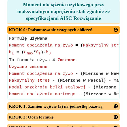
Moment obciążenia użytkowego przy
maksymalnym naprężeniu stali zgodnie ze
specyfikacjami AISC Rozwiązanie
KROK 0: Podsumowanie wstępnych obliczeń
Formułę używana
Moment obciążenia na żywo
= (
Maksymalny stres
*
M
= (
σ
*
S
)-
M
L
max
s
D
Ta formuła używa
4
Zmienne
Używane zmienne
Moment obciążenia na żywo
-
(Mierzone w Newton
Maksymalny stres
-
(Mierzone w Pascal)
- Maksym
Moduł przekroju belki stalowej
-
(Mierzone w S
Moment obciążenia martwego
-
(Mierzone w Newto
KROK 1: Zamień wejście (a) na jednostkę bazową
KROK 2: Oceń formułę