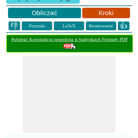
L
Kroki
👎
👍
Formuła
LaTeX
Resetowanie
Pobierać Konstrukcja zespolona w budynkach Formuły PDF