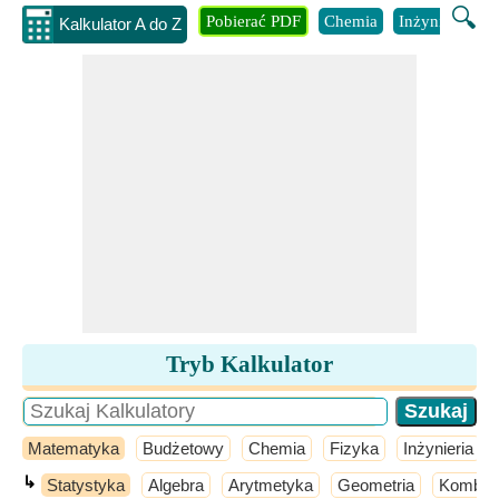
🔍
Pobierać PDF
Chemia
Inżynieria
B
Kalkulator A do Z
Tryb Kalkulator
Matematyka
Budżetowy
Chemia
Fizyka
Inżynieria
↳
Statystyka
Algebra
Arytmetyka
Geometria
Kombina