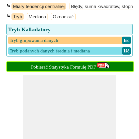
⤿
Miary tendencji centralnej
Błędy, suma kwadratów, stopnie 
⤿
Tryb
Mediana
Oznaczać
Tryb Kalkulatory
Tryb grupowania danych
​ Iść
Tryb podanych danych średnia i mediana
​ Iść
Pobierać Statystyka Formułę PDF