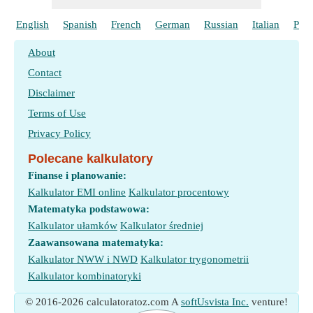
English
Spanish
French
German
Russian
Italian
Port
About
Contact
Disclaimer
Terms of Use
Privacy Policy
Polecane kalkulatory
Finanse i planowanie:
Kalkulator EMI online
Kalkulator procentowy
Matematyka podstawowa:
Kalkulator ułamków
Kalkulator średniej
Zaawansowana matematyka:
Kalkulator NWW i NWD
Kalkulator trygonometrii
Kalkulator kombinatoryki
© 2016-2026 calculatoratoz.com A
softUsvista Inc.
venture!