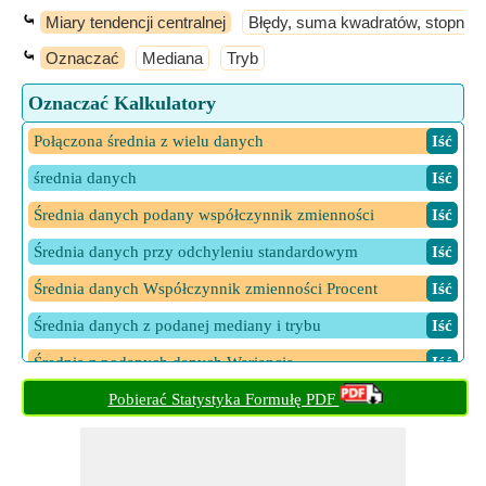
⤿
Miary tendencji centralnej
Błędy, suma kwadratów, stopnie 
⤿
Oznaczać
Mediana
Tryb
Oznaczać Kalkulatory
Połączona średnia z wielu danych
​ Iść
średnia danych
​ Iść
Średnia danych podany współczynnik zmienności
​ Iść
Średnia danych przy odchyleniu standardowym
​ Iść
Średnia danych Współczynnik zmienności Procent
​ Iść
Średnia danych z podanej mediany i trybu
​ Iść
Średnia z podanych danych Wariancja
​ Iść
Pobierać Statystyka Formułę PDF