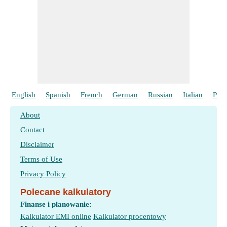
English
Spanish
French
German
Russian
Italian
Port
About
Contact
Disclaimer
Terms of Use
Privacy Policy
Polecane kalkulatory
Finanse i planowanie:
Kalkulator EMI online
Kalkulator procentowy