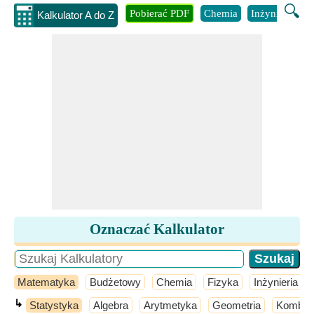
🔍
Pobierać PDF
Chemia
Inżynieria
B
Kalkulator A do Z
Oznaczać Kalkulator
Matematyka
Budżetowy
Chemia
Fizyka
Inżynieria
↳
Statystyka
Algebra
Arytmetyka
Geometria
Kombina