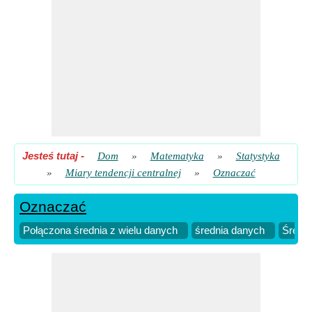
Jesteś tutaj
-
Dom
»
Matematyka
»
Statystyka
»
Miary tendencji centralnej
»
Oznaczać
Oznaczać
Połączona średnia z wielu danych
średnia danych
Średn