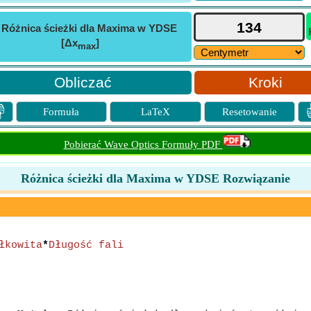
ⓘ
Różnica ścieżki dla Maxima w YDSE
[Δx
]
max
Kroki

Formuła
LaTeX
Resetowanie
Pobierać Wave Optics Formuły PDF
Różnica ścieżki dla Maxima w YDSE Rozwiązanie
łkowita
*
Długość fali