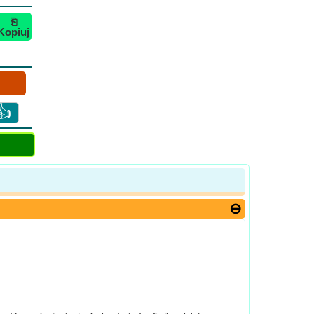
⎘
Kopiuj
👍