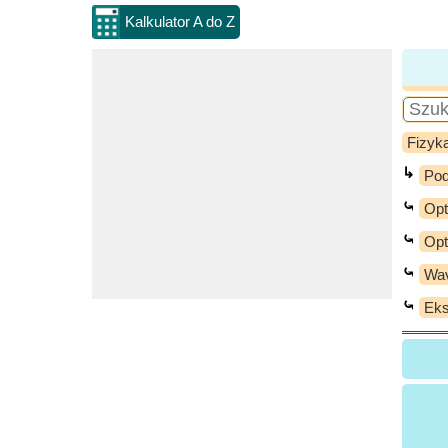
Kalkulator A do Z
Fizyk
↳
Pod
⤿
Opt
⤿
Opt
⤿
Wav
⤿
Eks