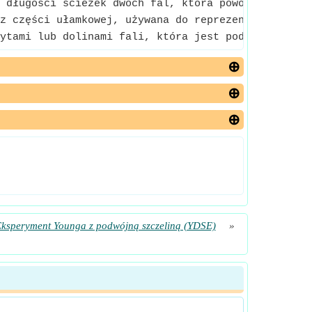
 długości ścieżek dwóch fal, która powoduje ich ma
z części ułamkowej, używana do reprezentowania lic
ytami lub dolinami fali, która jest podstawową wła
ksperyment Younga z podwójną szczeliną (YDSE)
»