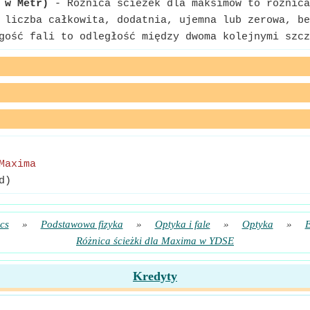
 w Metr)
- Różnica ścieżek dla maksimów to różnica
liczba całkowita, dodatnia, ujemna lub zerowa, be
ość fali to odległość między dwoma kolejnymi szcz
Maxima
d)
cs
»
Podstawowa fizyka
»
Optyka i fale
»
Optyka
»
E
Różnica ścieżki dla Maxima w YDSE
Kredyty