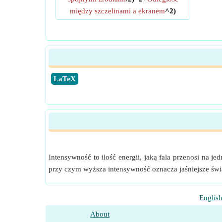
między szczelinami a ekranem
^2)
​LaTeX
Intensywność to ilość energii, jaką fala przenosi na j
przy czym wyższa intensywność oznacza jaśniejsze świat
Englis
About