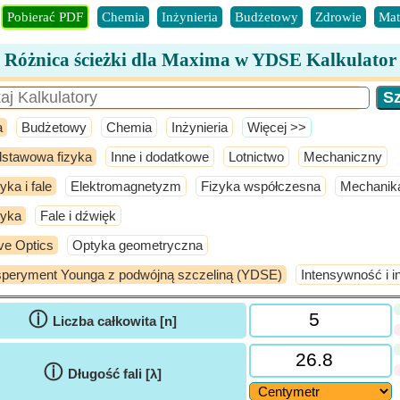
Pobierać PDF
Chemia
Inżynieria
Budżetowy
Zdrowie
Mat
Różnica ścieżki dla Maxima w YDSE Kalkulator
a
Budżetowy
Chemia
Inżynieria
​Więcej >>
stawowa fizyka
Inne i dodatkowe
Lotnictwo
Mechaniczny
yka i fale
Elektromagnetyzm
Fizyka współczesna
Mechanik
yka
Fale i dźwięk
e Optics
Optyka geometryczna
peryment Younga z podwójną szczeliną (YDSE)
Intensywność i in
ⓘ
Liczba całkowita [n]
ⓘ
Długość fali [λ]