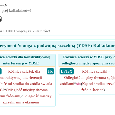
Sindri
więcej kalkulatorów!
or i 1100+ więcej kalkulatorów!
eryment Younga z podwójną szczeliną (YDSE) Kalkulato
ca ścieżki dla konstruktywnej
Różnica ścieżki w YDSE przy 
interferencji w YDSE
odległości między spójnymi źr
X
Różnica ścieżek dla
​ Iść
​ LaTeX
Różnica ścieżki
=
nstruktywnej interferencji
=
Odległość między dwoma spój
łość od środka do źródła światła
źródłami
*
sin
(
Kąt od środka szcze
 CI
*
Odległość między dwoma
źródła światła
)
ymi źródłami
)/
Odległość między
szczelinami a ekranem