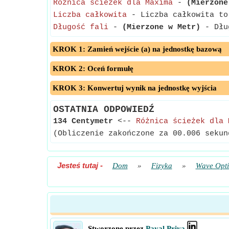
Różnica ścieżek dla Maxima
-
(Mierzone
Liczba całkowita
- Liczba całkowita to 
Długość fali
-
(Mierzone w Metr)
- Dług
KROK 1: Zamień wejście (a) na jednostkę bazową
KROK 2: Oceń formułę
KROK 3: Konwertuj wynik na jednostkę wyjścia
OSTATNIA ODPOWIEDŹ
134 Centymetr
<--
Różnica ścieżek dla 
(Obliczenie zakończone za 00.006 sekun
Jesteś tutaj
-
Dom
»
Fizyka
»
Wave Opti
Stworzone przez
Payal Priya