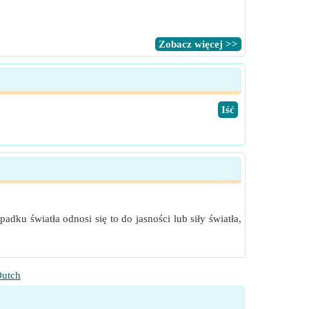
​Zobacz więcej >>
​Iść
dku światła odnosi się to do jasności lub siły światła,
utch