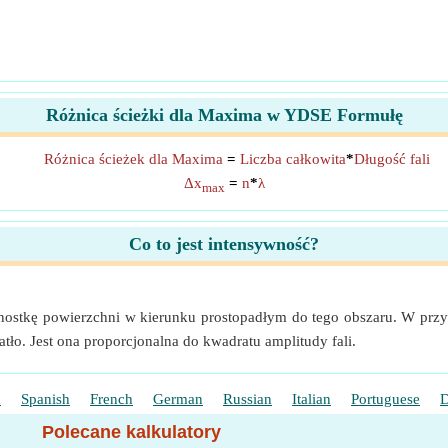
Różnica ścieżki dla Maxima w YDSE Formułę
Różnica ścieżek dla Maxima
=
Liczba całkowita
*
Długość fali
Δx
=
n
*
λ
max
Co to jest intensywność?
ednostkę powierzchni w kierunku prostopadłym do tego obszaru. W przypa
ło. Jest ona proporcjonalna do kwadratu amplitudy fali.
h
Spanish
French
German
Russian
Italian
Portuguese
D
Polecane kalkulatory