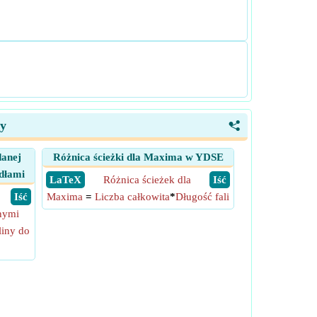
ry
<
danej
Różnica ścieżki dla Maxima w YDSE
ódłami
​ LaTeX
Różnica ścieżek dla
​ Iść
​ Iść
Maxima
=
Liczba całkowita
*
Długość fali
nymi
liny do