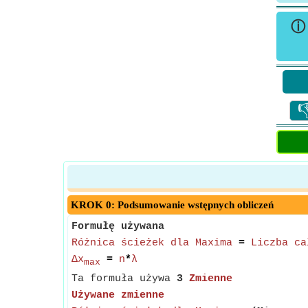

KROK 0: Podsumowanie wstępnych obliczeń
Formułę używana
Różnica ścieżek dla Maxima
=
Liczba ca
Δx
=
n
*
λ
max
Ta formuła używa
3
Zmienne
Używane zmienne