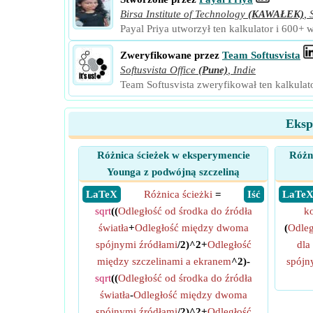
Birsa Institute of Technology
(KAWAŁEK)
,
Payal Priya utworzył ten kalkulator i 600+ 
Zweryfikowane przez
Team Softusvista
Softusvista Office
(Pune)
,
Indie
Team Softusvista zweryfikował ten kalkulat
Eksp
Różnica ścieżek w eksperymencie
Różni
Younga z podwójną szczeliną
​ LaTeX
Różnica ścieżki
=
​ Iść
​ LaTe
sqrt
((
Odległość od środka do źródła
ko
światła
+
Odległość między dwoma
(
Odleg
spójnymi źródłami
/2)^2+
Odległość
dla
między szczelinami a ekranem
^2)-
spójn
sqrt
((
Odległość od środka do źródła
światła
-
Odległość między dwoma
spójnymi źródłami
/2)^2+
Odległość