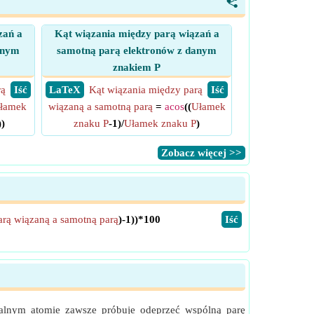
<
zań a
Kąt wiązania między parą wiązań a
anym
samotną parą elektronów z danym
znakiem P
rą
​ Iść
​ LaTeX
Kąt wiązania między parą
​ Iść
łamek
wiązaną a samotną parą
=
acos
((
Ułamek
))
znaku P
-1)/
Ułamek znaku P
)
​Zobacz więcej >>
arą wiązaną a samotną parą
)-1))*100
​Iść
ralnym atomie zawsze próbuje odeprzeć wspólną parę