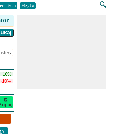
🔍
ematyka
Fizyka
ator
osfery
​Więcej >>
+10%
-10%
⎘
Kopiuj
👍