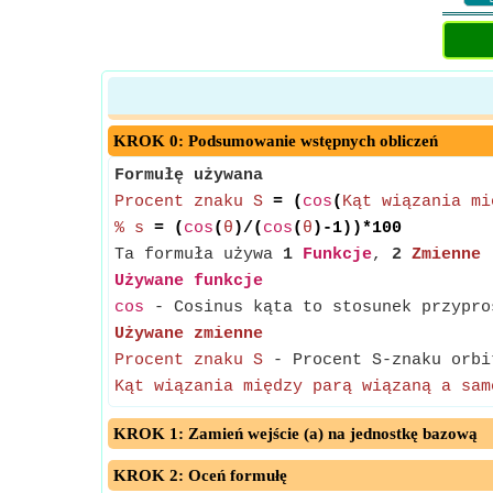
KROK 0: Podsumowanie wstępnych obliczeń
Formułę używana
Procent znaku S
= (
cos
(
Kąt wiązania mi
% s
= (
cos
(
θ
)/(
cos
(
θ
)-1))*100
Ta formuła używa
1
Funkcje
,
2
Zmienne
Używane funkcje
cos
- Cosinus kąta to stosunek przypro
Używane zmienne
Procent znaku S
- Procent S-znaku orbi
Kąt wiązania między parą wiązaną a sam
KROK 1: Zamień wejście (a) na jednostkę bazową
KROK 2: Oceń formułę