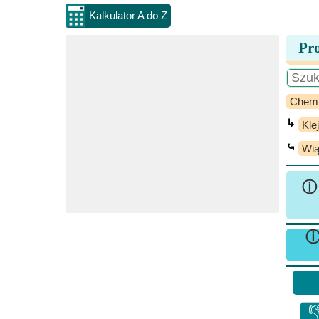
Kalkulator A do Z
Pro
Chem
↳
Kle
⤿
Wią
