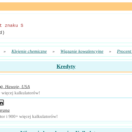
t znaku S
d)
»
Klejenie chemiczne
»
Wiązanie kowalencyjne
»
Procent
Kredyty
a)
,
Hawaje, USA
+ więcej kalkulatorów!
mrana
or i 900+ więcej kalkulatorów!