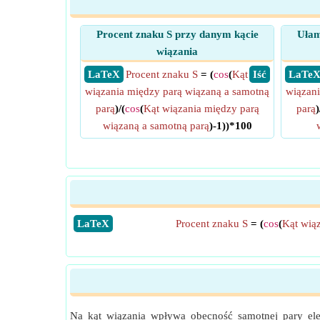
Procent znaku S przy danym kącie
Ułam
wiązania
​ LaTeX
Procent znaku S
= (
cos
(
Kąt
​ Iść
​ LaTe
wiązania między parą wiązaną a samotną
wiązani
parą
)/(
cos
(
Kąt wiązania między parą
parą
)
wiązaną a samotną parą
)-1))*100
​LaTeX
Procent znaku S
= (
cos
(
Kąt wią
Na kąt wiązania wpływa obecność samotnej pary ele