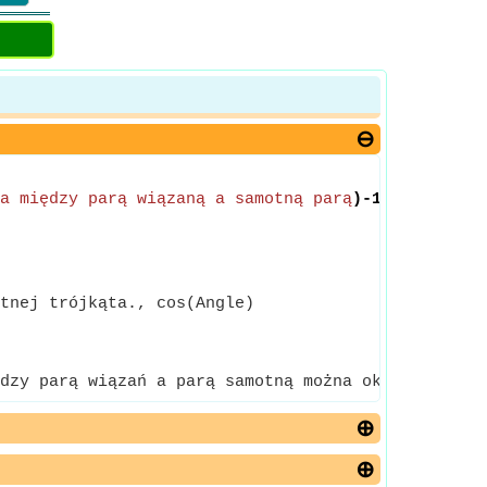
a między parą wiązaną a samotną parą
)-1))*100
tnej trójkąta., cos(Angle)
dzy parą wiązań a parą samotną można określić za p