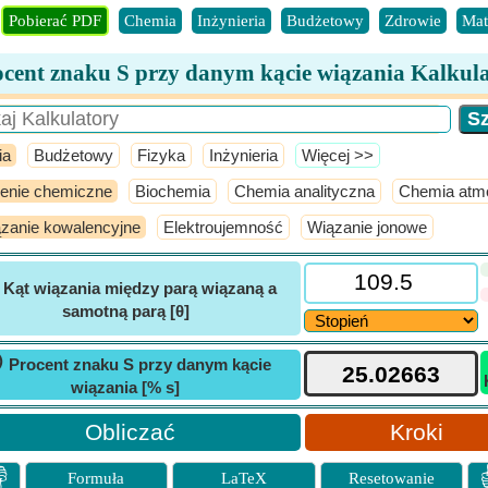
Pobierać PDF
Chemia
Inżynieria
Budżetowy
Zdrowie
Mat
cent znaku S przy danym kącie wiązania Kalkul
ia
Budżetowy
Fizyka
Inżynieria
​Więcej >>
jenie chemiczne
Biochemia
Chemia analityczna
Chemia atm
zanie kowalencyjne
Elektroujemność
Wiązanie jonowe
ⓘ
Kąt wiązania między parą wiązaną a
samotną parą [θ]
ⓘ
Procent znaku S przy danym kącie
wiązania [% s]
Kroki

Formuła
LaTeX
Resetowanie