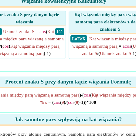
Wiązanie kowalencyjne Kalkulatory
ek znaku S przy danym kącie
Kąt wiązania między parą wią
wiązania
samotną parą elektronów z d
znakiem S
X
Ułamek znaku S
=
cos
(
Kąt
​ Iść
a między parą wiązaną a samotną
​ LaTeX
Kąt wiązania między pa
/(
cos
(
Kąt wiązania między parą
wiązaną a samotną parą
=
acos
(
U
wiązaną a samotną parą
)-1)
znaku S
/(
Ułamek znaku S
-1
Procent znaku S przy danym kącie wiązania Formułę
zania między parą wiązaną a samotną parą
)/(
cos
(
Kąt wiązania między p
% s
= (
cos
(
θ
)/(
cos
(
θ
)-1))*100
Jak samotne pary wpływają na kąt wiązania?
ktronów przy atomie centralnym. Samotna para elektronów w cent