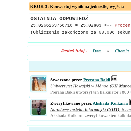
KROK 3: Konwertuj wynik na jednostkę wyjścia
OSTATNIA ODPOWIEDŹ
25.0266263756716
≈
25.02663
<--
Procen
(Obliczenie zakończone za 00.006 sekun
Jesteś tutaj
-
Dom
»
Chemia
Stworzone przez
Prerana Bakli
Uniwersytet Hawajski w Mānoa
(UH Mano
Prerana Bakli utworzył ten kalkulator i 800
Zweryfikowane przez
Akshada Kulkarni
Narodowy Instytut Informatyki
(NIIT)
,
Nee
Akshada Kulkarni zweryfikował ten kalkulat