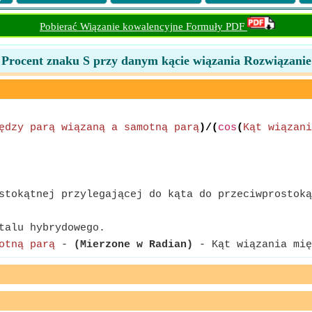
Pobierać Wiązanie kowalencyjne Formuły PDF
Procent znaku S przy danym kącie wiązania Rozwiązanie
ędzy parą wiązaną a samotną parą
)/(
cos
(
Kąt wiązani
stokątnej przylegającej do kąta do przeciwprostoką
talu hybrydowego.
otną parą
-
(Mierzone w Radian)
- Kąt wiązania mię