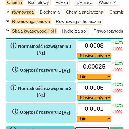
Chemia
Budżetowy
Fizyka
Inżynieria
​Więcej >>
↳
równowaga
Biochemia
Chemia analityczna
Chemia a
⤿
Równowaga jonowa
Równowaga chemiczna
⤿
Skala kwasowości i pH
Hydroliza soli
Prawo rozwodnien
+10%
ⓘ
Normalność rozwiązania 1
-10%
[N
]
1
+10%
ⓘ
-10%
Objętość roztworu 1 [V
]
1
+10%
ⓘ
Normalność rozwiązania 2
-10%
[N
]
2
+10%
ⓘ
-10%
Objętość roztworu 2 [V
]
2