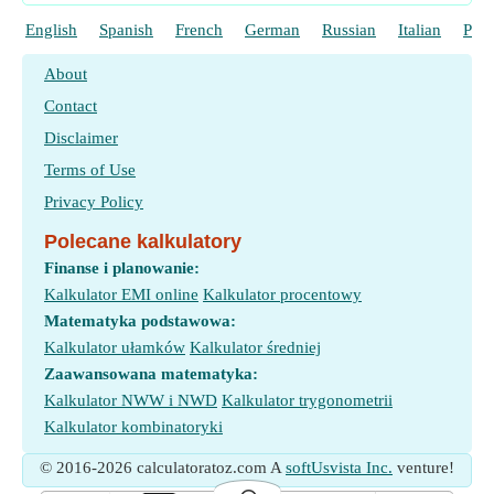
English
Spanish
French
German
Russian
Italian
Port
About
Contact
Disclaimer
Terms of Use
Privacy Policy
Polecane kalkulatory
Finanse i planowanie:
Kalkulator EMI online
Kalkulator procentowy
Matematyka podstawowa:
Kalkulator ułamków
Kalkulator średniej
Zaawansowana matematyka:
Kalkulator NWW i NWD
Kalkulator trygonometrii
Kalkulator kombinatoryki
© 2016-2026 calculatoratoz.com A
softUsvista Inc.
venture!