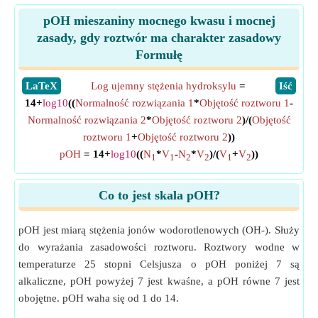
pOH mieszaniny mocnego kwasu i mocnej
zasady, gdy roztwór ma charakter zasadowy
Formułę
​LaTeX
Log ujemny stężenia hydroksylu
=
​Iść
14+
log10
((
Normalność rozwiązania 1
*
Objętość roztworu 1
-
Normalność rozwiązania 2
*
Objętość roztworu 2
)/(
Objętość
roztworu 1
+
Objętość roztworu 2
))
pOH
= 14+
log10
((
N
*
V
-
N
*
V
)/(
V
+
V
))
1
1
2
2
1
2
Co to jest skala pOH?
pOH jest miarą stężenia jonów wodorotlenowych (OH-). Służy
do wyrażania zasadowości roztworu. Roztwory wodne w
temperaturze 25 stopni Celsjusza o pOH poniżej 7 są
alkaliczne, pOH powyżej 7 jest kwaśne, a pOH równe 7 jest
obojętne. pOH waha się od 1 do 14.