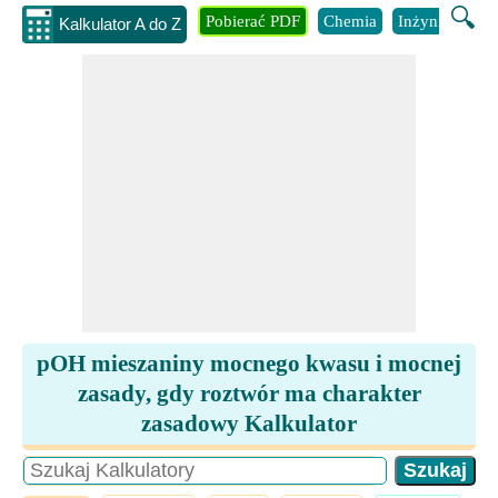
🔍
Pobierać PDF
Chemia
Inżynieria
B
Kalkulator A do Z
pOH mieszaniny mocnego kwasu i mocnej
zasady, gdy roztwór ma charakter
zasadowy Kalkulator