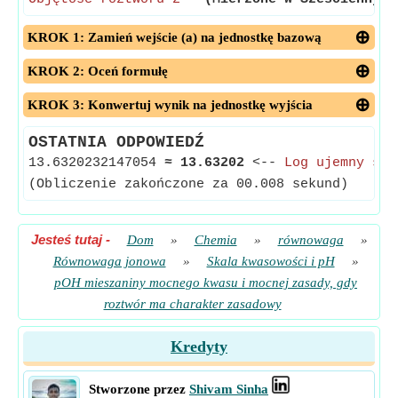
KROK 1: Zamień wejście (a) na jednostkę bazową
KROK 2: Oceń formułę
KROK 3: Konwertuj wynik na jednostkę wyjścia
OSTATNIA ODPOWIEDŹ
13.6320232147054
≈
13.63202
<--
Log ujemny stę
(Obliczenie zakończone za 00.008 sekund)
Jesteś tutaj
-
Dom
»
Chemia
»
równowaga
»
Równowaga jonowa
»
Skala kwasowości i pH
»
pOH mieszaniny mocnego kwasu i mocnej zasady, gdy
roztwór ma charakter zasadowy
Kredyty
Stworzone przez
Shivam Sinha