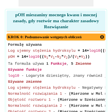
pOH mieszaniny mocnego kwasu i mocnej
zasady, gdy roztwór ma charakter zasadowy
Rozwiązanie
KROK 0: Podsumowanie wstępnych obliczeń
Formułę używana
Log ujemny stężenia hydroksylu
= 14+
log10
((
Nor
pOH
= 14+
log10
((
N
*
V
-
N
*
V
)/(
V
+
V
))
1
1
2
2
1
2
Ta formuła używa
1
Funkcje
,
5
Zmienne
Używane funkcje
log10
- Logarytm dziesiętny, znany również jak
Używane zmienne
Log ujemny stężenia hydroksylu
- Negatywny Loga
Normalność rozwiązania 1
-
(Mierzone w Mol na 
Objętość roztworu 1
-
(Mierzone w Sześcienny M
Normalność rozwiązania 2
-
(Mierzone w Mol na 
Objętość roztworu 2
-
(Mierzone w Sześcienny M