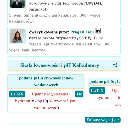
Narodowy Instytut Technologii
(GNIDA)
,
Surathkal
Shivam Sinha utworzył ten kalkulator i 300+ więcej
kalkulatorów!
Zweryfikowane przez
Pragati Jaju
Wyższa Szkoła Inżynierska
(COEP)
,
Pune
Pragati Jaju zweryfikował ten kalkulator i 300+
więcej kalkulatorów!
Skala kwasowości i pH Kalkulatory
<
podane pH Aktywność jonów
podane pH Stężenie
wodorowych
​ LaTeX
Ujemny l
​ LaTeX
Ujemny log stężenia
​ Iść
hydronu
= -
log1
hydronu
= -
log10
(
Aktywność jonu
wodor
wodorowego
)
​Zobacz więcej >>