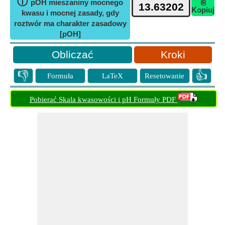
ⓘ
pOH mieszaniny mocnego
⎘
Kopiuj
kwasu i mocnej zasady, gdy
roztwór ma charakter zasadowy
[pOH]
Kroki
👎
👍
Formuła
LaTeX
Resetowanie
Pobierać Skala kwasowości i pH Formuły PDF