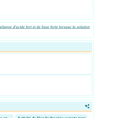
lange d'acide fort et de base forte lorsque la solution
<