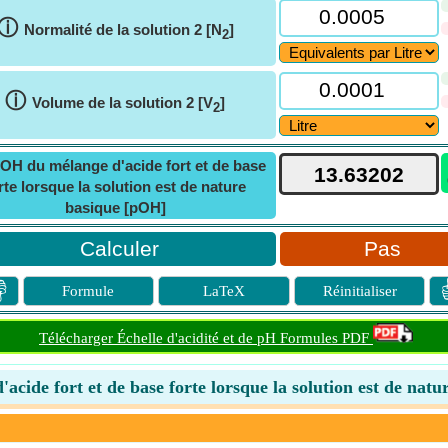
ⓘ
Normalité de la solution 2 [N
]
2
ⓘ
Volume de la solution 2 [V
]
2
OH du mélange d'acide fort et de base
rte lorsque la solution est de nature
basique [pOH]
Pas

Formule
LaTeX
Réinitialiser
Télécharger Échelle d'acidité et de pH Formules PDF
cide fort et de base forte lorsque la solution est de natu