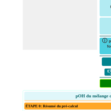
ⓘ
p
fo

pOH du mélange d'a
ÉTAPE 0: Résumé du pré-calcul