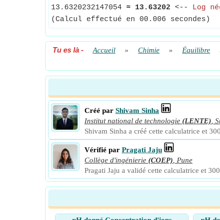
13.6320232147054
≈
13.63202
<--
Log né
(Calcul effectué en 00.006 secondes)
Tu es là
-
Accueil
»
Chimie
»
Équilibre
Créé par
Shivam Sinha
Institut national de technologie
(LENTE)
,
S
Shivam Sinha a créé cette calculatrice et 300
Vérifié par
Pragati Jaju
Collège d'ingénierie
(COEP)
,
Pune
Pragati Jaju a validé cette calculatrice et 300