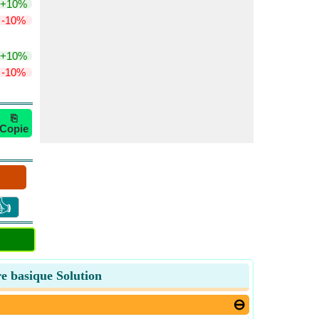
+10%
-10%
+10%
-10%
⎘
Copie
👍
re basique Solution