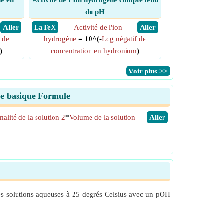
ne en
Activité de l'ion hydrogène compte tenu
du pH
​ Aller
​ LaTeX
Activité de l'ion
​ Aller
 de
hydrogène
= 10^(-
Log négatif de
)
concentration en hydronium
)
​Voir plus >>
ure basique Formule
alité de la solution 2
*
Volume de la solution
​Aller
 Les solutions aqueuses à 25 degrés Celsius avec un pOH