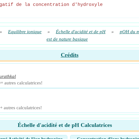
gatif de la concentration d'hydroxyle
»
Equilibre ionique
»
Échelle d'acidité et de pH
»
pOH du mé
est de nature basique
Crédits
urathkal
+ autres calculatrices!
+ autres calculatrices!
Échelle d'acidité et de pH Calculatrices