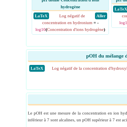
pH donné Concentration d'ions
pH do
hydrogène
​ LaTe
​ LaTeX
Log négatif de
​ Aller
co
concentration en hydronium
= -
log
log10
(
Concentration d'ions hydrogène
)
pOH du mélange d'a
​LaTeX
Log négatif de la concentration d'hydroxy
Le pOH est une mesure de la concentration en ion hydro
inférieur à 7 sont alcalines, un pOH supérieur à 7 est ac