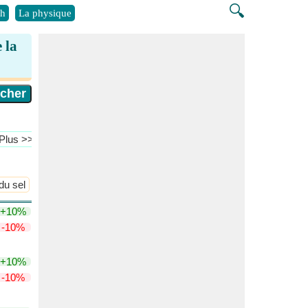
🔍
h
La physique
 la
​Plus >>
du sel
Loi de dilution d'Ostwald
​Plus >>
+10%
-10%
+10%
-10%