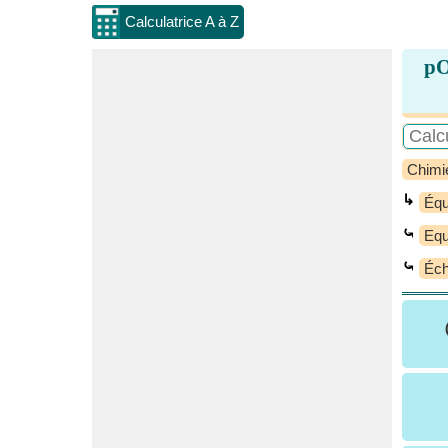
Calculatrice A à Z
pO
Chimi
↳
Équ
⤿
Equ
⤿
Éch