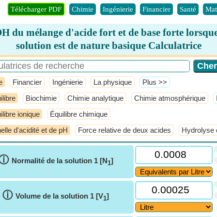
Télécharger PDF
Chimie
Ingénierie
Financier
Santé
Mat
H du mélange d'acide fort et de base forte lorsque
solution est de nature basique Calculatrice
e
Financier
Ingénierie
La physique
​Plus >>
ilibre
Biochimie
Chimie analytique
Chimie atmosphérique
ilibre ionique
Équilibre chimique
elle d'acidité et de pH
Force relative de deux acides
Hydrolyse 
ⓘ
Normalité de la solution 1 [N
]
1
ⓘ
Volume de la solution 1 [V
]
1