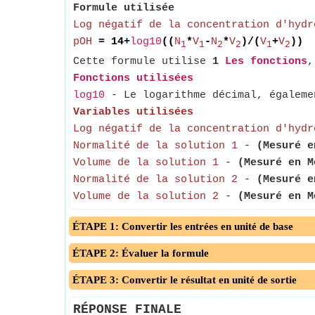
Formule utilisée
Log négatif de la concentration d'hydr
pOH
= 14+
log10
((
N
*
V
-
N
*
V
)/(
V
+
V
))
1
1
2
2
1
2
Cette formule utilise
1
Les fonctions
Fonctions utilisées
log10
- Le logarithme décimal, égalemen
Variables utilisées
Log négatif de la concentration d'hydr
Normalité de la solution 1
-
(Mesuré e
Volume de la solution 1
-
(Mesuré en M
Normalité de la solution 2
-
(Mesuré e
Volume de la solution 2
-
(Mesuré en M
ÉTAPE 1: Convertir les entrées en unité de base
ÉTAPE 2: Évaluer la formule
ÉTAPE 3: Convertir le résultat en unité de sortie
RÉPONSE FINALE