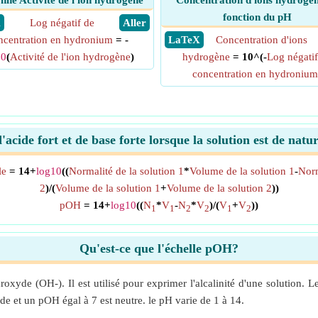
nné Activité de l'ion hydrogène
Concentration d'ions hydrogè
fonction du pH
X
Log négatif de
​ Aller
ncentration en hydronium
= -
​ LaTeX
Concentration d'ions
10
(
Activité de l'ion hydrogène
)
hydrogène
= 10^(-
Log négatif
concentration en hydronium
cide fort et de base forte lorsque la solution est de nat
le
= 14+
log10
((
Normalité de la solution 1
*
Volume de la solution 1
-
Norm
2
)/(
Volume de la solution 1
+
Volume de la solution 2
))
pOH
= 14+
log10
((
N
*
V
-
N
*
V
)/(
V
+
V
))
1
1
2
2
1
2
Qu'est-ce que l'échelle pOH?
xyde (OH-). Il est utilisé pour exprimer l'alcalinité d'une solution.
ide et un pOH égal à 7 est neutre. le pH varie de 1 à 14.