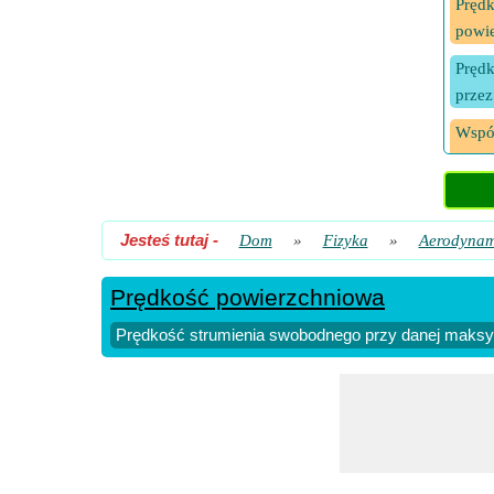
Prędk
powi
Prędk
przez
Wspó
sferą
Jesteś tutaj
-
Dom
»
Fizyka
»
Aerodynam
Prędkość powierzchniowa
Prędkość strumienia swobodnego przy danej maksy