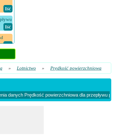
​ Iść
epływu
​ Iść
ad
​ Iść
lą
»
Lotnictwo
»
Prędkość powierzchniowa
nia danych Prędkość powierzchniowa dla przepływu przez kulę