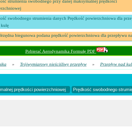
ość strumienia swobodnego przy danej maksymalnej prędkości
erzchniowej
ość swobodnego strumienia danych Prędkość powierzchniowa dla prz
 kulę
łrzędna biegunowa podana prędkość powierzchniowa dla przepływu n
Pobierać Aerodynamika Formułę PDF
ika
»
Trójwymiarowy nieściśliwy przepływ
»
Przepływ nad ku
malnej prędkości powierzchniowej
Prędkość swobodnego strumie