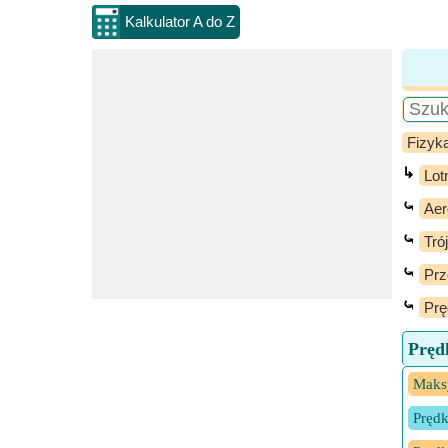
Kalkulator A do Z
Fizyk
↳
Lot
⤿
Aer
⤿
Tró
⤿
Prz
⤿
Prę
Pręd
Maksy
Prędk