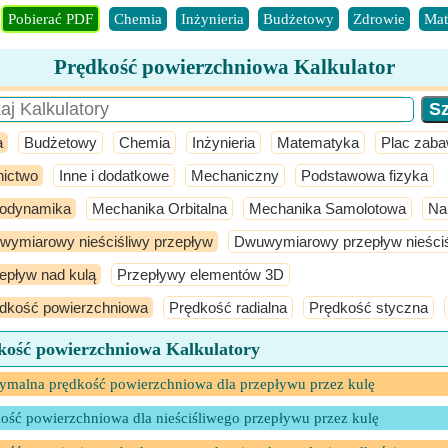
Pobierać PDF
Chemia
Inżynieria
Budżetowy
Zdrowie
Mat
Prędkość powierzchniowa Kalkulator
a
Budżetowy
Chemia
Inżynieria
Matematyka
Plac zab
nictwo
Inne i dodatkowe
Mechaniczny
Podstawowa fizyka
odynamika
Mechanika Orbitalna
Mechanika Samolotowa
Na
jwymiarowy nieściśliwy przepływ
Dwuwymiarowy przepływ nieściś
epływ nad kulą
Przepływy elementów 3D
dkość powierzchniowa
Prędkość radialna
Prędkość styczna
kość powierzchniowa Kalkulatory
malna prędkość powierzchniowa dla przepływu przez kulę
ość powierzchniowa dla nieściśliwego przepływu przez kulę