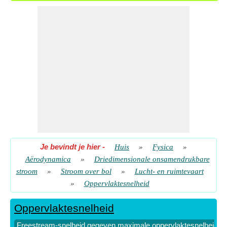
Je bevindt je hier
-
Huis
»
Fysica
»
Aërodynamica
»
Driedimensionale onsamendrukbare
stroom
»
Stroom over bol
»
Lucht- en ruimtevaart
»
Oppervlaktesnelheid
Oppervlaktesnelheid
Freestream-snelheid gegeven maximale oppervlaktesnelheid