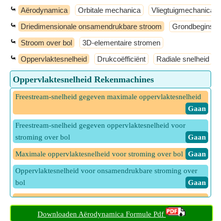
⤿
Aërodynamica
Orbitale mechanica
Vliegtuigmechanica
⤿
Driedimensionale onsamendrukbare stroom
Grondbeginsel
⤿
Stroom over bol
3D-elementaire stromen
⤿
Oppervlaktesnelheid
Drukcoëfficiënt
Radiale snelheid
Oppervlaktesnelheid Rekenmachines
Freestream-snelheid gegeven maximale oppervlaktesnelheid
​ Gaan
Freestream-snelheid gegeven oppervlaktesnelheid voor
stroming over bol
​ Gaan
Maximale oppervlaktesnelheid voor stroming over bol
​ Gaan
Oppervlaktesnelheid voor onsamendrukbare stroming over
bol
​ Gaan
Polaire coördinaat gegeven oppervlaktesnelheid voor
stroming over bol
​ Gaan
Downloaden Aërodynamica Formule Pdf