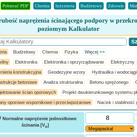
Pobierać PDF
Chemia
Inżynieria
Budżetowy
Zdrowie
Mat
ubość naprężenia ścinającego podpory w przekr
poziomym Kalkulator
eria
Budżetowy
Chemia
Fizyka
​Więcej >>
ilny
Elektronika
Elektronika i oprzyrządowanie
Elektryczny
ynieria konstrukcyjna
Geodezyjne wzory
Hydraulika i wodociągi
strukcje betonowe
Analiza strukturalna
Betonu sprężonego
jektowanie ścian oporowych
Projekt dwukierunkowego systemu pł
any oporowe wspornikowe i przeciwpożarowe
Nacisk i stabilność 
ⓘ
Normalne naprężenie jednostkowe
ścinania [V
]
o