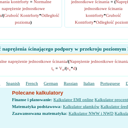
inania kontrforty
=
Normalne
jednostkowe ścinania
= (
Napręż
naprężenie jednostkowe
jednostkowe ścinania
a
/(
Grubość Kontrforty
*
Odległość
kontrforty
*
Grubość
pozioma
)
Kontrforty
*
Odległość pozio
 naprężenia ścinającego podpory w przekroju poziomym
lne naprężenie jednostkowe ścinania
/(
Naprężenie jednostkowe ścinania
t
=
V
/(
v
*
d
)
c
o
c
h
Spanish
French
German
Russian
Italian
Portuguese
D
Polecane kalkulatory
Finanse i planowanie:
Kalkulator EMI online
Kalkulator procen
Matematyka podstawowa:
Kalkulator ułamków
Kalkulator śred
Zaawansowana matematyka:
Kalkulator NWW i NWD
Kalkula