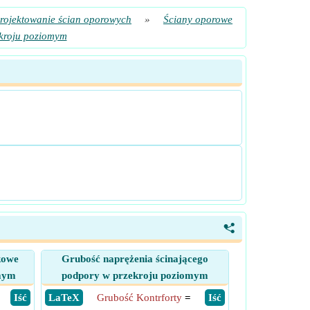
rojektowanie ścian oporowych
»
Ściany oporowe
kroju poziomym
<
kowe
Grubość naprężenia ścinającego
omym
podpory w przekroju poziomym
​ Iść
​ LaTeX
Grubość Kontrforty
=
​ Iść