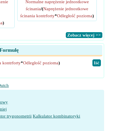
enie
Normalne naprężenie jednostkowe
ścinania
/(
Naprężenie jednostkowe
ścinania kontrforty
*
Odległość pozioma
)
ma
)
​Zobacz więcej >>
 Formułę
 kontrforty
*
Odległość pozioma
)
​Iść
utch
towy
niej
tor trygonometrii
Kalkulator kombinatoryki