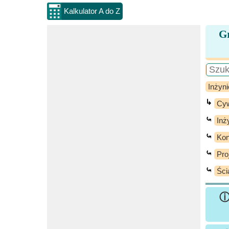
Kalkulator A do Z
Gr
Inżyni
↳
Cyw
⤿
Inż
⤿
Kon
⤿
Pro
⤿
Ści