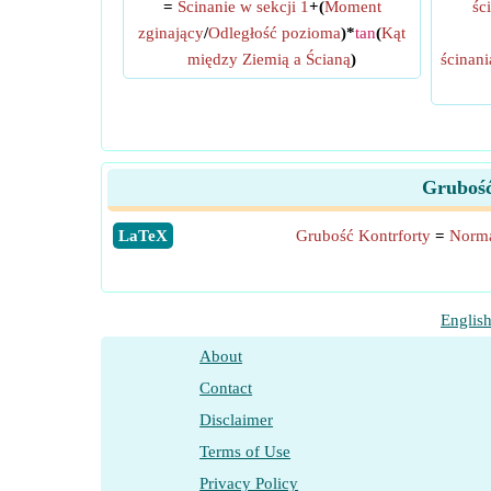
=
Ścinanie w sekcji 1
+(
Moment
śc
zginający
/
Odległość pozioma
)*
tan
(
Kąt
między Ziemią a Ścianą
)
ścinani
Grubość
​LaTeX
Grubość Kontrforty
=
Norma
Englis
About
Contact
Disclaimer
Terms of Use
Privacy Policy