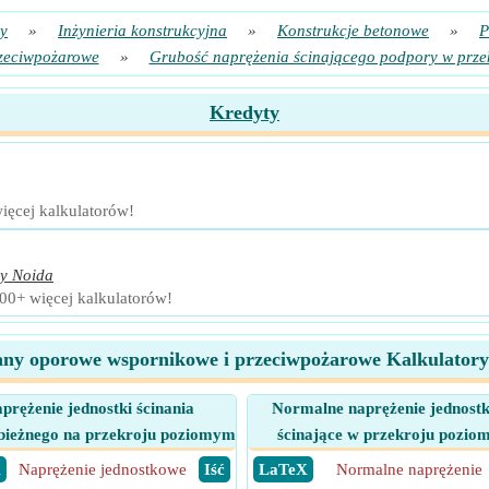
y
»
Inżynieria konstrukcyjna
»
Konstrukcje betonowe
»
P
zeciwpożarowe
»
Grubość naprężenia ścinającego podpory w prze
Kredyty
ięcej kalkulatorów!
y Noida
100+ więcej kalkulatorów!
any oporowe wspornikowe i przeciwpożarowe Kalkulatory
prężenie jednostki ścinania
Normalne naprężenie jednost
bieżnego na przekroju poziomym
ścinające w przekroju pozi
X
Naprężenie jednostkowe
​ Iść
​ LaTeX
Normalne naprężenie