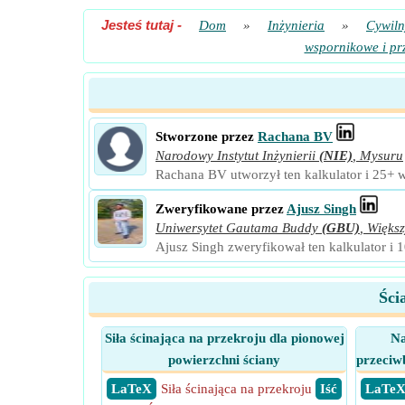
Jesteś tutaj
-
Dom
»
Inżynieria
»
Cywiln
wspornikowe i pr
Stworzone przez
Rachana BV
Narodowy Instytut Inżynierii
(NIE)
,
Mysuru
Rachana BV utworzył ten kalkulator i 25+ w
Zweryfikowane przez
Ajusz Singh
Uniwersytet Gautama Buddy
(GBU)
,
Większ
Ajusz Singh zweryfikował ten kalkulator i 
Ści
Siła ścinająca na przekroju dla pionowej
Na
powierzchni ściany
przeciw
​ LaTeX
Siła ścinająca na przekroju
​ Iść
​ LaTe