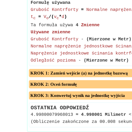
Formułę używana
Grubość Kontrforty
=
Normalne naprężen
t
=
V
/(
v
*
d
)
c
o
c
Ta formuła używa
4
Zmienne
Używane zmienne
Grubość Kontrforty
-
(Mierzone w Metr)
Normalne naprężenie jednostkowe ścinan
Naprężenie jednostkowe ścinania kontrf
Odległość pozioma
-
(Mierzone w Metr)
-
KROK 1: Zamień wejście (a) na jednostkę bazową
KROK 2: Oceń formułę
KROK 3: Konwertuj wynik na jednostkę wyjścia
OSTATNIA ODPOWIEDŹ
4.99800079968013
≈
4.998001 Milimetr
<
(Obliczenie zakończone za 00.008 sekun