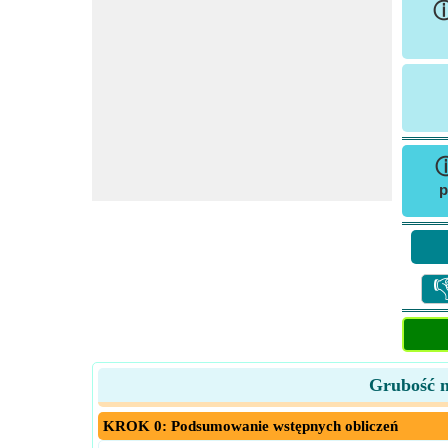
p

Grubość n
KROK 0: Podsumowanie wstępnych obliczeń