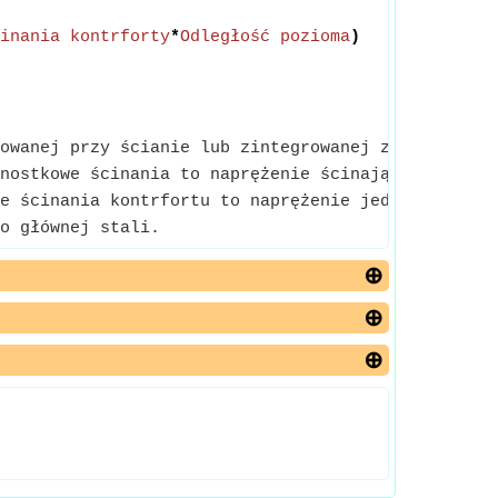
inania kontrforty
*
Odległość pozioma
)
owanej przy ścianie lub zintegrowanej ze ścianą (j
nostkowe ścinania to naprężenie ścinające działaj
e ścinania kontrfortu to naprężenie jednostkowe dz
o głównej stali.