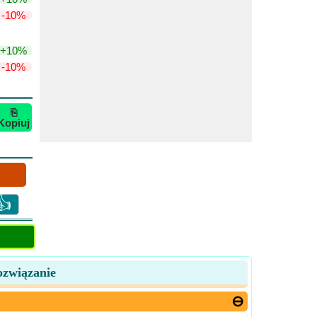
-10%
+10%
-10%
⎘
Kopiuj
👍
ozwiązanie