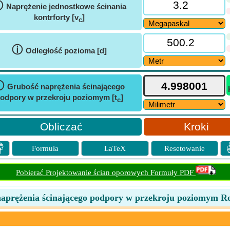
ⓘ
Naprężenie jednostkowe ścinania
kontrforty [v
]
c
ⓘ
Odległość pozioma [d]
ⓘ
Grubość naprężenia ścinającego
odpory w przekroju poziomym [t
]
c
Kroki

Formuła
LaTeX
Resetowanie
Pobierać Projektowanie ścian oporowych Formuły PDF
aprężenia ścinającego podpory w przekroju poziomym R