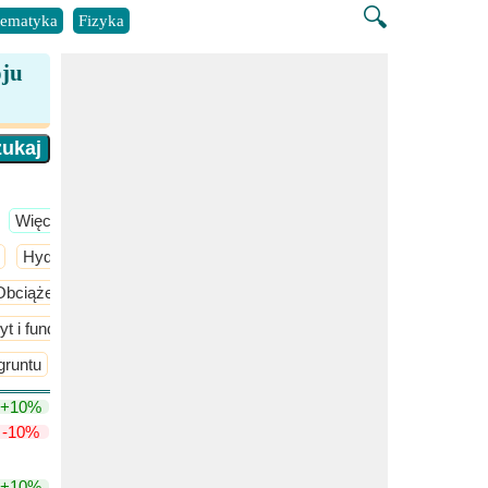
🔍
ematyka
Fizyka
oju
​Więcej >>
Hydrologia inżynierska
​Więcej >>
Obciążenia na żywo na dachu
yt i fundamentów
Projektowanie belek i maksymalna wytrzymałoś
gruntu
Ściana oporowa grawitacyjna
+10%
-10%
+10%