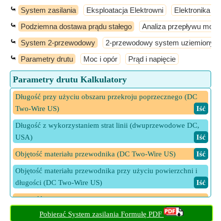
⤿
System zasilania
Eksploatacja Elektrowni
Elektronika m
⤿
Podziemna dostawa prądu stałego
Analiza przepływu mocy
⤿
System 2-przewodowy
2-przewodowy system uziemiony 
⤿
Parametry drutu
Moc i opór
Prąd i napięcie
Parametry drutu Kalkulatory
Długość przy użyciu obszaru przekroju poprzecznego (DC
Two-Wire US)
​ Iść
Długość z wykorzystaniem strat linii (dwuprzewodowe DC,
USA)
​ Iść
Objętość materiału przewodnika (DC Two-Wire US)
​ Iść
Objętość materiału przewodnika przy użyciu powierzchni i
długości (DC Two-Wire US)
​ Iść
Objętość materiału przewodnika przy użyciu prądu obciążenia
(DC Two-Wire US)
​ Iść
Pobierać System zasilania Formułę PDF