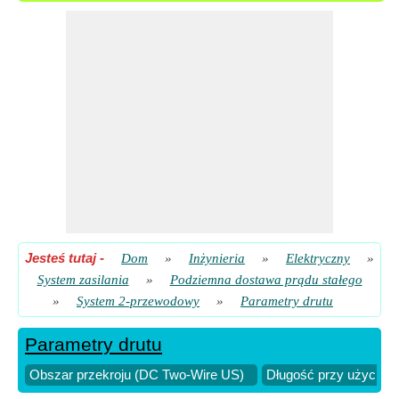
Objętość materiału przewodnika przy użyciu rezystancji (DC
Two-Wire US)
​ Iść
Obszar przekroju (DC Two-Wire US)
​ Iść
Straty linii (DC dwuprzewodowe, USA)
​ Iść
Straty linii przy użyciu obszaru przekroju X (DC Two-Wire
US)
​ Iść
Straty linii przy użyciu rezystancji (DC Two-Wire US)
​ Iść
Jesteś tutaj
-
Dom
»
Inżynieria
»
Elektryczny
»
System zasilania
»
Podziemna dostawa prądu stałego
»
System 2-przewodowy
»
Parametry drutu
Parametry drutu
Obszar przekroju (DC Two-Wire US)
Długość przy użyciu 