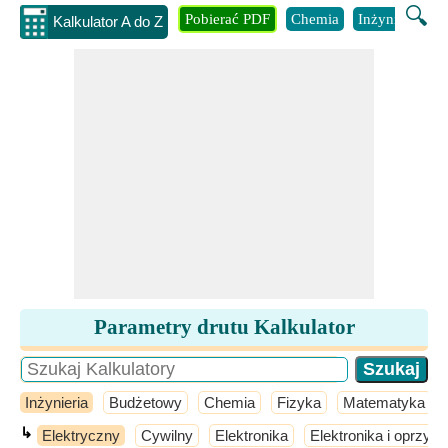
🔍
Pobierać PDF
Chemia
Inżynieria
B
Kalkulator A do Z
Parametry drutu Kalkulator
Inżynieria
Budżetowy
Chemia
Fizyka
Matematyka
↳
Elektryczny
Cywilny
Elektronika
Elektronika i oprzyr