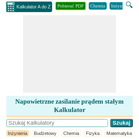
🔍
Pobierać PDF
Chemia
Inżynieria
B
Kalkulator A do Z
Napowietrzne zasilanie prądem stałym
Kalkulator
Inżynieria
Budżetowy
Chemia
Fizyka
Matematyka