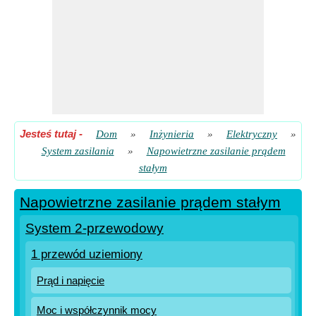
Jesteś tutaj
-
Dom
»
Inżynieria
»
Elektryczny
»
System zasilania
»
Napowietrzne zasilanie prądem
stałym
Napowietrzne zasilanie prądem stałym
System 2-przewodowy
1 przewód uziemiony
Prąd i napięcie
Moc i współczynnik mocy