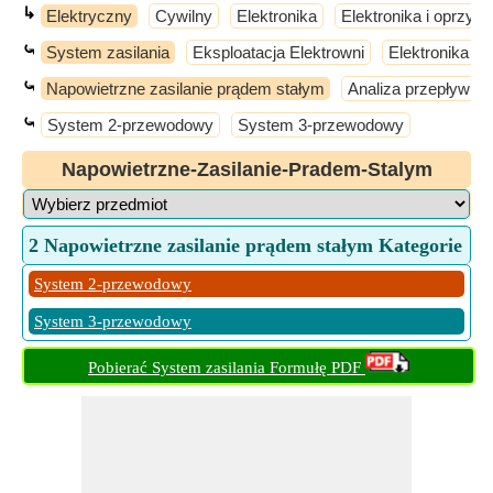
↳
Elektryczny
Cywilny
Elektronika
Elektronika i oprzyr
⤿
System zasilania
Eksploatacja Elektrowni
Elektronika m
⤿
Napowietrzne zasilanie prądem stałym
Analiza przepływu 
⤿
System 2-przewodowy
System 3-przewodowy
Napowietrzne-Zasilanie-Pradem-Stalym
2 Napowietrzne zasilanie prądem stałym Kategorie
System 2-przewodowy
System 3-przewodowy
Pobierać System zasilania Formułę PDF