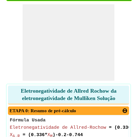
Eletronegatividade de Allred Rochow da
eletronegatividade de Mulliken Solução
ETAPA 0: Resumo de pré-cálculo
Fórmula Usada
Eletronegatividade de Allred-Rochow
= (0.336*
E
X
= (0.336*
X
)-0.2-0.744
A.R
M