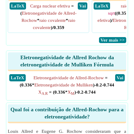
​ LaTeX
Carga nuclear efetiva
=
​ Vai
​ LaTeX
raio co
(
Eletronegatividade de Allred-
sqrt
((0.359*
C
Rochow
*
raio covalente
*
raio
efetiva
)/
Eletronegat
covalente
)/0.359
Roc
​Ver mais >>
Eletronegatividade de Allred Rochow da
eletronegatividade de Mulliken Fórmula
​LaTeX
Eletronegatividade de Allred-Rochow
=
​Vai
(0.336*
Eletronegatividade de Mulliken
)-0.2-0.744
X
= (0.336*
X
)-0.2-0.744
A.R
M
Qual foi a contribuição de Allred-Rochow para a
eletronegatividade?
Louis Allred e Eugene G. Rochow consideraram que a