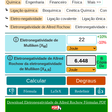
Química
Engenharia
Financeiro
Física
​Mais >>
↳
Ligação química
Bioquímica
Cinética Química
Conceit
⤿
Eletro-negatividade
Ligação covalente
Ligação iônica
⤿
Eletronegatividade de Allred Rochow
Eletronegatividade de 
+10%
ⓘ
Eletronegatividade de
-10%
Mulliken [X
]
M
ⓘ
Eletronegatividade de Allred
⎘
Cópia
Rochow da eletronegatividade
De
de Mulliken [X
]
A.R
Degraus
👎
👍
Fórmula
LaTeX
Redefinir
Download Eletronegatividade de Allred Rochow Fórmulas PDF