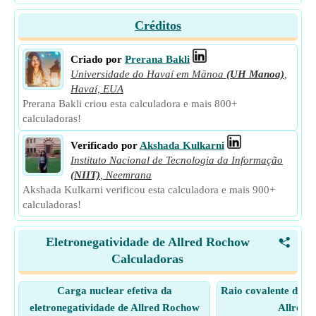
Créditos
Criado por
Prerana Bakli
Universidade do Havaí em Mānoa
(UH Manoa)
,
Havaí, EUA
Prerana Bakli criou esta calculadora e mais 800+
calculadoras!
Verificado por
Akshada Kulkarni
Instituto Nacional de Tecnologia da Informação
(NIIT)
,
Neemrana
Akshada Kulkarni verificou esta calculadora e mais 900+
calculadoras!
Eletronegatividade de Allred Rochow
<
Calculadoras
Carga nuclear efetiva da
Raio covalente da el
eletronegatividade de Allred Rochow
Allred 