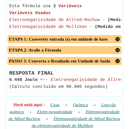
Esta fórmula usa
2
Variáveis
Variáveis Usadas
Eletronegatividade de Allred-Rochow
-
(Medido 
Eletronegatividade de Mulliken
-
(Medido em Jo
ETAPA 1: Converter entrada (s) em unidade de base
ETAPA 2: Avalie a Fórmula
PASSO 3: Converta o Resultado em Unidade de Saída
RESPOSTA FINAL
6.448 Joule
<--
Eletronegatividade de Allred-R
(Cálculo concluído em 00.006 segundos)
Você está aqui
-
Casa
»
Química
»
Ligação
química
»
Eletro-negatividade
»
Eletronegatividade
de Allred Rochow
»
Eletronegatividade de Allred Rochow
da eletronegatividade de Mulliken