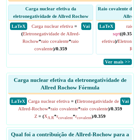
Carga nuclear efetiva da
Raio covalente da el
eletronegatividade de Allred Rochow
Allred 
​ LaTeX
Carga nuclear efetiva
=
​ Vai
​ LaTeX
raio co
(
Eletronegatividade de Allred-
sqrt
((0.359*
C
Rochow
*
raio covalente
*
raio
efetiva
)/
Eletronegat
covalente
)/0.359
Roc
​Ver mais >>
Carga nuclear efetiva da eletronegatividade de
Allred Rochow Fórmula
​LaTeX
Carga nuclear efetiva
= (
Eletronegatividade de
​Vai
Allred-Rochow
*
raio covalente
*
raio covalente
)/0.359
Z
= (
X
*
r
*
r
)/0.359
A.R
covalent
covalent
Qual foi a contribuição de Allred-Rochow para a