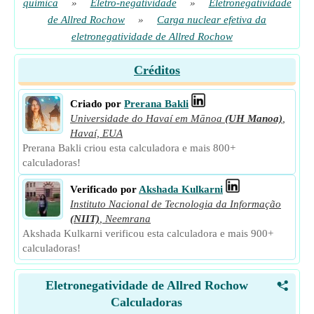
química
»
Eletro-negatividade
»
Eletronegatividade
de Allred Rochow
»
Carga nuclear efetiva da
eletronegatividade de Allred Rochow
Créditos
Criado por
Prerana Bakli
Universidade do Havaí em Mānoa
(UH Manoa)
,
Havaí, EUA
Prerana Bakli criou esta calculadora e mais 800+
calculadoras!
Verificado por
Akshada Kulkarni
Instituto Nacional de Tecnologia da Informação
(NIIT)
,
Neemrana
Akshada Kulkarni verificou esta calculadora e mais 900+
calculadoras!
Eletronegatividade de Allred Rochow
<
Calculadoras