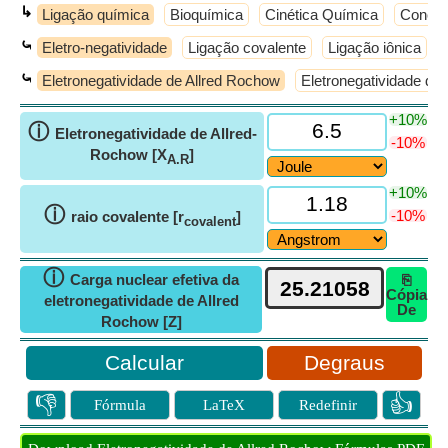
↳
Ligação química
Bioquímica
Cinética Química
Conceit
⤿
Eletro-negatividade
Ligação covalente
Ligação iônica
⤿
Eletronegatividade de Allred Rochow
Eletronegatividade de 
+10%
ⓘ
Eletronegatividade de Allred-
-10%
Rochow [X
]
A.R
+10%
ⓘ
-10%
raio covalente [r
]
covalent
ⓘ
Carga nuclear efetiva da
⎘
Cópia
eletronegatividade de Allred
De
Rochow [Z]
Degraus
👎
👍
Fórmula
LaTeX
Redefinir