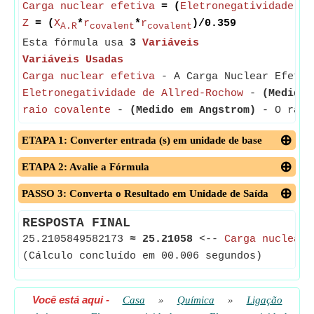
Carga nuclear efetiva
= (
Eletronegatividade de
Z
= (
X
*
r
*
r
)/0.359
A.R
covalent
covalent
Esta fórmula usa
3
Variáveis
Variáveis Usadas
Carga nuclear efetiva
- A Carga Nuclear Efetiv
Eletronegatividade de Allred-Rochow
-
(Medido 
raio covalente
-
(Medido em Angstrom)
- O raio 
ETAPA 1: Converter entrada (s) em unidade de base
ETAPA 2: Avalie a Fórmula
PASSO 3: Converta o Resultado em Unidade de Saída
RESPOSTA FINAL
25.2105849582173
≈
25.21058
<--
Carga nuclear 
(Cálculo concluído em 00.006 segundos)
Você está aqui
-
Casa
»
Química
»
Ligação