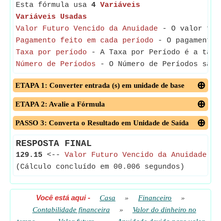
Esta fórmula usa
4
Variáveis
Variáveis Usadas
Valor Futuro Vencido da Anuidade
- O valor futu
Pagamento feito em cada período
- O pagamento f
Taxa por período
- A Taxa por Período é a taxa
Número de Períodos
- O Número de Períodos são 
ETAPA 1: Converter entrada (s) em unidade de base
ETAPA 2: Avalie a Fórmula
PASSO 3: Converta o Resultado em Unidade de Saída
RESPOSTA FINAL
129.15
<--
Valor Futuro Vencido da Anuidade
(Cálculo concluído em 00.006 segundos)
Você está aqui
-
Casa
»
Financeiro
»
Contabilidade financeira
»
Valor do dinheiro no