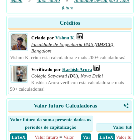
tempo
»
Valor futuro
»
Anuidade devida para valor
futuro
Créditos
Criado por
Vishnu K.
Faculdade de Engenharia BMS
(BMSCE)
,
Bangalore
Vishnu K. criou esta calculadora e mais 200+ calculadoras!
Verificado por
Kashish Arora
Colégio Satyawati
(DU)
,
Nova Delhi
Kashish Arora verificou esta calculadora e mais
50+ calculadoras!
Valor futuro Calculadoras
<
Valor futuro da soma presente dados os
períodos de capitalização
Valor futuro
​ LaTeX
Valor futuro
=
Valor
​ Vai
​ LaTeX
Valor futuro