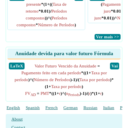
presente
*(1+((
Taxa de
(
Pagamento me
retorno
*0.01)/
Períodos
juro
*0.01))*(
compostos
))^(
Períodos
juro
*0.01))^
Númer
compostos
*
Número de Períodos
)
​Ver mais >>
Anuidade devida para valor futuro Fórmula
​LaTeX
Valor Futuro Vencido da Anuidade
=
​Vai
Pagamento feito em cada período
*((1+
Taxa por
período
)^(
Número de Períodos
)-1)/(
Taxa por período
)*
(1+
Taxa por período
)
FV
=
PMT
*((1+
r
)^(
n
)-1)/(
r
)*(1+
r
)
AD
Periods
English
Spanish
French
German
Russian
Italian
Poli
About
Contact