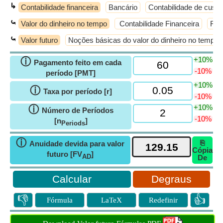
↳
Contabilidade financeira
Bancário
Contabilidade de custo
⤿
Valor do dinheiro no tempo
Contabilidade Financeira
Fina
⤿
Valor futuro
Noções básicas do valor do dinheiro no tempo
+10%
ⓘ
Pagamento feito em cada
-10%
período [PMT]
+10%
ⓘ
Taxa por período [r]
-10%
+10%
ⓘ
Número de Períodos
-10%
[n
]
Periods
ⓘ
⎘
Anuidade devida para valor
Cópia
futuro [FV
]
AD
De
Degraus
👎
👍
Fórmula
LaTeX
Redefinir