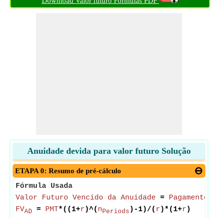
Download Valor futuro Fórmulas PDF
Anuidade devida para valor futuro Solução
ETAPA 0: Resumo de pré-cálculo
Fórmula Usada
Valor Futuro Vencido da Anuidade
=
Pagamento f
FV
=
PMT
*((1+
r
)^(
n
)-1)/(
r
)*(1+
r
)
AD
Periods