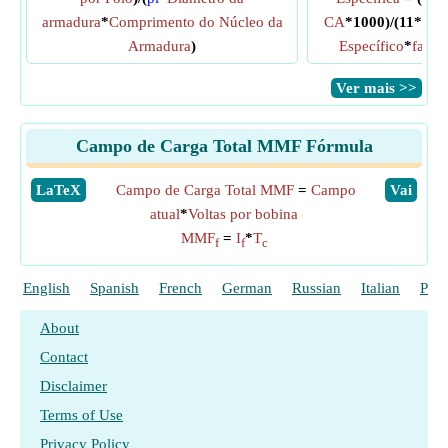
armadura
*
Comprimento do Núcleo da
CA
*1000)/(11*
Car
Armadura
)
Específico
*
fator
​Ver mais >>
Campo de Carga Total MMF Fórmula
​LaTeX
Campo de Carga Total MMF
=
Campo
​Vai
atual
*
Voltas por bobina
MMF
=
I
*
T
f
f
c
English
Spanish
French
German
Russian
Italian
Poli
About
Contact
Disclaimer
Terms of Use
Privacy Policy