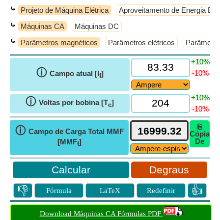
⤿
Projeto de Máquina Elétrica
Aproveitamento de Energia Elét
⤿
Máquinas CA
Máquinas DC
⤿
Parâmetros magnéticos
Parâmetros elétricos
Parâmetro
+10%
ⓘ
-10%
Campo atual [I
]
f
+10%
ⓘ
Voltas por bobina [T
]
c
-10%
⎘
ⓘ
Campo de Carga Total MMF
Cópia
De
[MMF
]
f
Degraus
👎
👍
Fórmula
LaTeX
Redefinir
Download Máquinas CA Fórmulas PDF