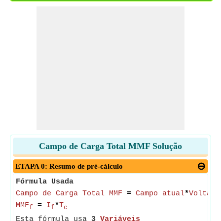
Campo de Carga Total MMF Solução
ETAPA 0: Resumo de pré-cálculo
Fórmula Usada
Campo de Carga Total MMF
=
Campo atual
*
Voltas 
MMF
=
I
*
T
f
f
c
Esta fórmula usa
3
Variáveis