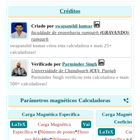
Créditos
Criado por
swapanshil kumar
faculdade de engenharia ramgarh
(GRAVANDO)
,
ramgarh
swapanshil kumar criou esta calculadora e mais 25+
calculadoras!
Verificado por
Parminder Singh
Universidade de Chandigarh
(CU)
,
Punjab
Parminder Singh verificou esta calculadora e mais
500+ calculadoras!
Parâmetros magnéticos Calculadoras
<
Carga Magnética Específica
Carga Magnética E
Coeficiente 
​ LaTeX
Carga Magnética
​ Vai
Específica
= (
Número de postes
*
Fluxo
​ LaTeX
Carga 
por Pólo
)/(
pi
*
Diâmetro da
Específica
= (
Coef