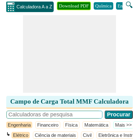
🔍
Download PDF
Química
Engenhari
Calculadora A a Z
Campo de Carga Total MMF Calculadora
Engenharia
Financeiro
Física
Matemática
​Mais >>
↳
Elétrico
Ciência de materiais
Civil
Eletrônica e Instru