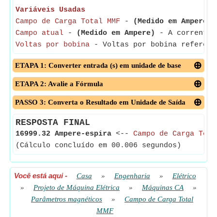
Variáveis Usadas
Campo de Carga Total MMF
-
(Medido em Ampere-e
Campo atual
-
(Medido em Ampere)
- A corrente d
Voltas por bobina
- Voltas por bobina refere-s
ETAPA 1: Converter entrada (s) em unidade de base
ETAPA 2: Avalie a Fórmula
PASSO 3: Converta o Resultado em Unidade de Saída
RESPOSTA FINAL
16999.32 Ampere-espira
<--
Campo de Carga Tota
(Cálculo concluído em 00.006 segundos)
Você está aqui
-
Casa
»
Engenharia
»
Elétrico
»
Projeto de Máquina Elétrica
»
Máquinas CA
»
Parâmetros magnéticos
»
Campo de Carga Total
MMF