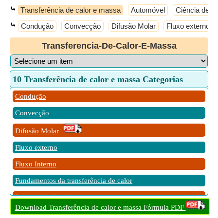
⤿
Transferência de calor e massa
Automóvel
Ciência de Ma
⤿
Condução
Convecção
Difusão Molar
Fluxo externo
Transferencia-De-Calor-E-Massa
10 Transferência de calor e massa Categorias
Condução
Convecção
Difusão Molar
Fluxo externo
Fluxo Interno
Fundamentos da transferência de calor
Permutador de calor
Download Transferência de calor e massa Fórmula PDF
Radiação