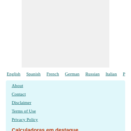
English
Spanish
French
German
Russian
Italian
Poli
About
Contact
Disclaimer
Terms of Use
Privacy Policy
Calculadoras em destaque