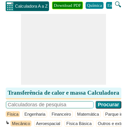
🔍
Download PDF
Química
Engenhari
Calculadora A a Z
Transferência de calor e massa Calculadora
Física
Engenharia
Financeiro
Matemática
Parque infan
↳
Mecânico
Aeroespacial
Física Básica
Outros e extras