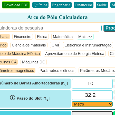
Download PDF
Química
Engenharia
Financeiro
Saúde
M
Arco do Pólo Calculadora
haria
Financeiro
Física
Matemática
​Mais >>
trico
Ciência de materiais
Civil
Eletrônica e Instrumentação
jeto de Máquina Elétrica
Aproveitamento de Energia Elétrica
Cir
quinas CA
Máquinas DC
âmetros magnéticos
Parâmetros elétricos
Parâmetros Mecâni
Número de Barras Amortecedoras [n
]
d
ⓘ
Passo do Slot [Y
]
s