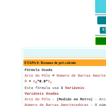

ETAPA 0: Resumo de pré-cálculo
Fórmula Usada
Arco do Pólo
=
Número de Barras Amorte
θ
=
n
*0.8*
Y
d
s
Esta fórmula usa
3
Variáveis
Variáveis Usadas
Arco do Pólo
-
(Medido em Metro)
- Arco
Número de Barras Amortecedoras
- O núme