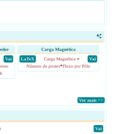
<
edor
Carga Magnética
​ Vai
​ LaTeX
Carga Magnética
=
​ Vai
ento
Número de postes
*
Fluxo por Pólo
ch
​Ver mais >>
t
​Vai