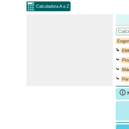
Calculadora A a Z
Engen
↳
Elé
⤿
Pro
⤿
Má
⤿
Par
ⓘ