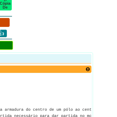
Cópia
De
👍
a armadura do centro de um pólo ao centro do próx
rtida necessário para dar partida no motor síncron