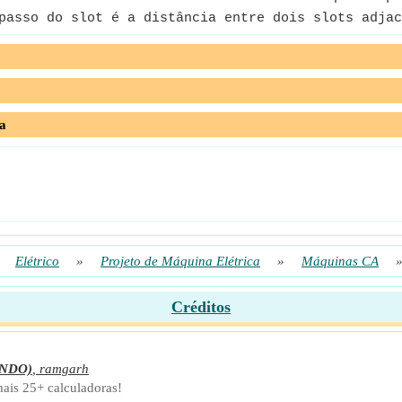
asso do slot é a distância entre dois slots adjac
a
»
Elétrico
»
Projeto de Máquina Elétrica
»
Máquinas CA
Créditos
NDO)
,
ramgarh
mais 25+ calculadoras!