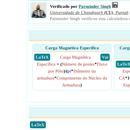
Verificado por
Parminder Singh
Universidade de Chandigarh
(CU)
,
Punjab
Parminder Singh verificou esta calculadora 
Carga Magnética Específica
Carga
​ LaTeX
Carga Magnética
​ Vai
Específica
= (
Número de postes
*
Fluxo
​ LaTe
por Pólo
)/(
pi
*
Diâmetro da
Espe
armadura
*
Comprimento do Núcleo da
CA
*1
Armadura
)
Esp
​LaTeX