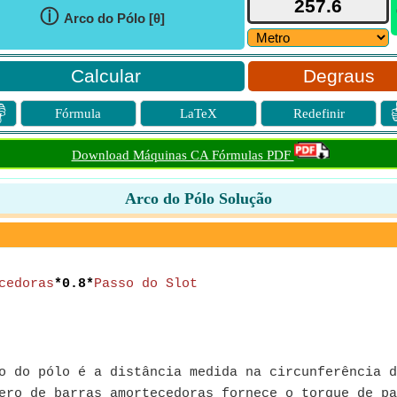
ⓘ
Arco do Pólo [θ]
Degraus

Fórmula
LaTeX
Redefinir
Download Máquinas CA Fórmulas PDF
Arco do Pólo Solução
cedoras
*0.8*
Passo do Slot
 do pólo é a distância medida na circunferência d
ro de barras amortecedoras fornece o torque de pa