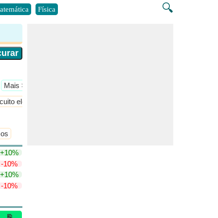
🔍
atemática
Física
​Mais >>
cuito elétrico
Eletrônica de potência
​Mais >>
cos
+10%
-10%
+10%
-10%
⎘