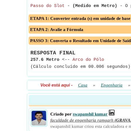
Passo do Slot
-
(Medido em Metro)
- O p
ETAPA 1: Converter entrada (s) em unidade de base
ETAPA 2: Avalie a Fórmula
PASSO 3: Converta o Resultado em Unidade de Saíd
RESPOSTA FINAL
257.6 Metro
<--
Arco do Pólo
(Cálculo concluído em 00.006 segundos)
Você está aqui
-
Casa
»
Engenharia
Criado por
swapanshil kumar
faculdade de engenharia ramgarh
(GRAVA
swapanshil kumar criou esta calculadora e 