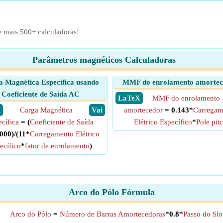
e mais 500+ calculadoras!
Parâmetros magnéticos Calculadoras
 Magnética Específica usando
MMF do enrolamento amortec
Coeficiente de Saída AC
​ LaTeX
MMF do enrolamento
X
Carga Magnética
​ Vai
amortecedor
= 0.143*
Carregam
cífica
= (
Coeficiente de Saída
Elétrico Específico
*
Pole pit
000)/(11*
Carregamento Elétrico
ecífico
*
fator de enrolamento
)
Arco do Pólo Fórmula
Arco do Pólo
=
Número de Barras Amortecedoras
*0.8*
Passo do Slo