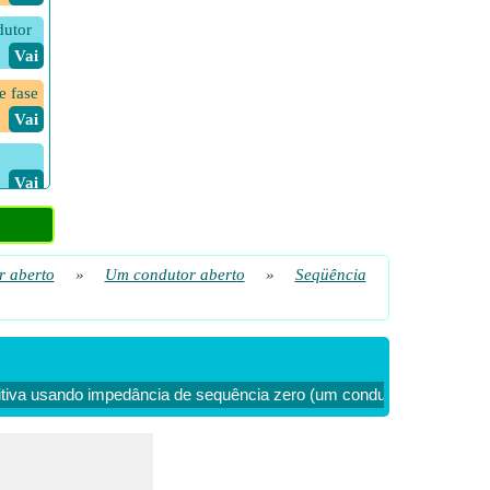
dutor
​ Vai
e fase
​ Vai
​ Vai
​ Vai
r aberto
»
Um condutor aberto
»
Seqüência
itiva usando impedância de sequência zero (um condutor aberto)