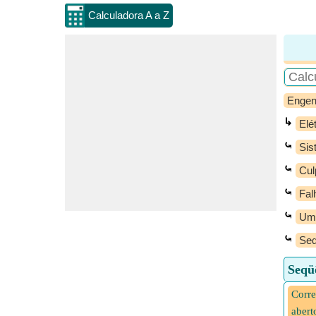
Calculadora A a Z
Engen
↳
Elé
⤿
Sis
⤿
Cul
⤿
Fal
⤿
Um 
⤿
Seq
Seqü
Corre
abert