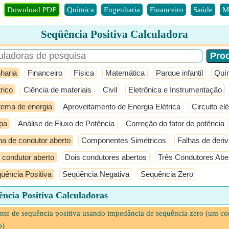
Download PDF
Química
Engenharia
Financeiro
Saúde
M
Seqüência Positiva Calculadora
haria
Financeiro
Física
Matemática
Parque infantil
Quí
trico
Ciência de materiais
Civil
Eletrônica e Instrumentação
tema de energia
Aproveitamento de Energia Elétrica
Circuito elé
pa
Análise de Fluxo de Potência
Correção do fator de potência
ha de condutor aberto
Componentes Simétricos
Falhas de deri
condutor aberto
Dois condutores abertos
Três Condutores Abe
üência Positiva
Seqüência Negativa
Sequência Zero
ência Positiva Calculadoras
nte de sequência positiva usando impedância de sequência zero (um co
o)