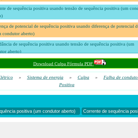
nte de sequência positiva usando tensão de sequência positiva (um con
o)
ença de potencial de sequência positiva usando diferença de potencial d
 condutor aberto)
ância de sequência positiva usando tensão de sequência positiva (um
tor aberto)
o de sequência positiva usando impedância de sequência positiva (um
Download Culpa Fórmula PDF
tor aberto)
létrico
»
Sistema de energia
»
Culpa
»
Falha de conduto
Positiva
quência positiva (um condutor aberto)
Corrente de sequência pos