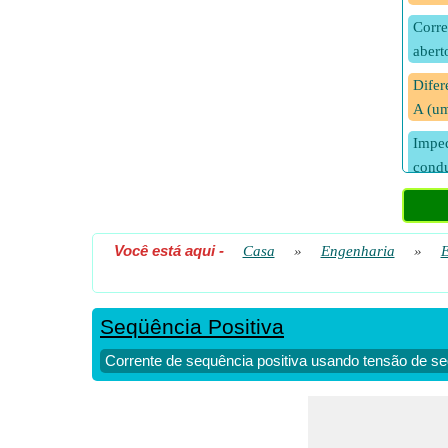
Corre
abert
Difer
A (um
Imped
condu
Tensã
condu
Você está aqui
-
Casa
»
Engenharia
»
E
Seqüência Positiva
Corrente de sequência positiva usando tensão de se