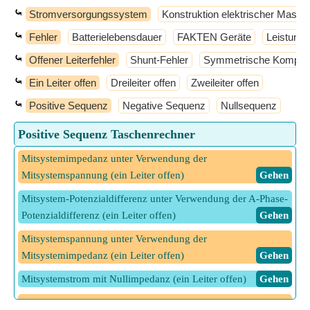
⤿
Stromversorgungssystem
Konstruktion elektrischer Masch
⤿
Fehler
Batterielebensdauer
FAKTEN Geräte
Leistungs
⤿
Offener Leiterfehler
Shunt-Fehler
Symmetrische Kompon
⤿
Ein Leiter offen
Dreileiter offen
Zweileiter offen
⤿
Positive Sequenz
Negative Sequenz
Nullsequenz
Positive Sequenz Taschenrechner
Mitsystemimpedanz unter Verwendung der
Mitsystemspannung (ein Leiter offen)
​ Gehen
Mitsystem-Potenzialdifferenz unter Verwendung der A-Phase-
Potenzialdifferenz (ein Leiter offen)
​ Gehen
Mitsystemspannung unter Verwendung der
Mitsystemimpedanz (ein Leiter offen)
​ Gehen
Mitsystemstrom mit Nullimpedanz (ein Leiter offen)
​ Gehen
Mitsystemstrom unter Verwendung der Mitsystemspannung