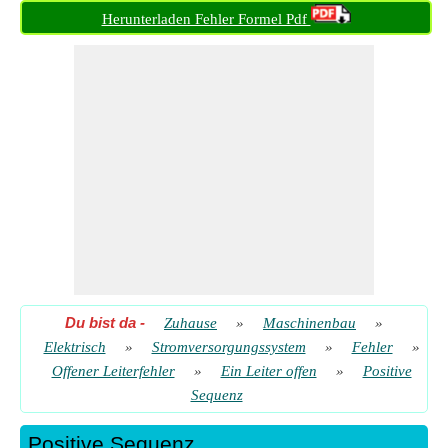
(ein Leiter offen)
​ Gehen
Herunterladen Fehler Formel Pdf
Du bist da
-
Zuhause
»
Maschinenbau
»
Elektrisch
»
Stromversorgungssystem
»
Fehler
»
Offener Leiterfehler
»
Ein Leiter offen
»
Positive
Sequenz
Positive Sequenz