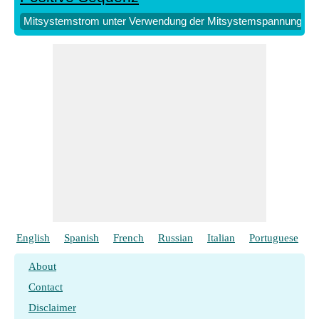
Mitsystemstrom unter Verwendung der Mitsystemspannung (ein 
English
Spanish
French
Russian
Italian
Portuguese
P
About
Contact
Disclaimer