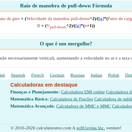
Raio de manobra de pull-down Fórmula
aio de giro
= (
Velocidade da manobra pull-down
^2)/(
[g]
*(
Fator de car
R
= (
V
^2)/(
[g]
*(
n
+1))
pull-down
O que é um mergulho?
não necessariamente vertical), aumentando a velocidade no ar e a taxa 
ish
Spanish
French
German
Russian
Italian
Polish
Dut
Calculadoras em destaque
Finanças e Planejamento:
Calculadora EMI online
Calculadora 
Matemática Básica:
Calculadora de Frações
Calculadora de méd
Matemática Avançada:
Calculadora de MMC e MMC
Calculador
© 2016-2026 calculatoratoz.com A
softUsvista Inc.
venture!