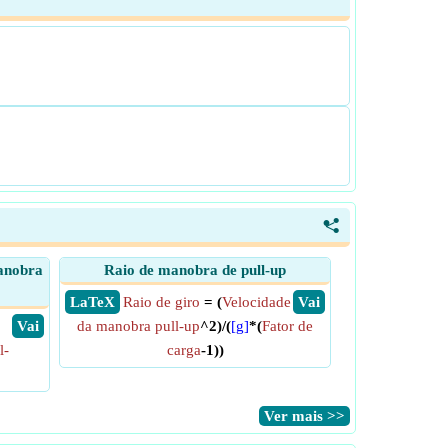
<
anobra
Raio de manobra de pull-up
​ LaTeX
Raio de giro
= (
Velocidade
​ Vai
​ Vai
da manobra pull-up
^2)/(
[g]
*(
Fator de
l-
carga
-1))
​Ver mais >>