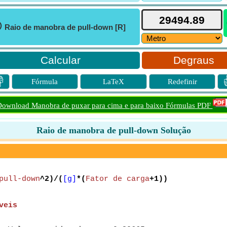
ⓘ
Raio de manobra de pull-down [R]
Degraus

Fórmula
LaTeX
Redefinir
ownload Manobra de puxar para cima e para baixo Fórmulas PDF
Raio de manobra de pull-down Solução
pull-down
^2)/(
[g]
*(
Fator de carga
+1))
veis