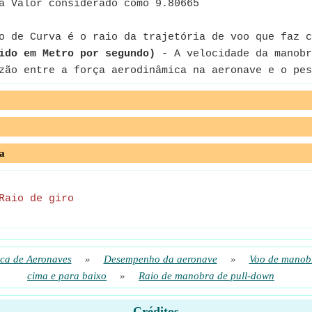
a Valor considerado como 9.80665
 de Curva é o raio da trajetória de voo que faz c
ido em Metro por segundo)
- A velocidade da manobr
zão entre a força aerodinâmica na aeronave e o pes
a
Raio de giro
ca de Aeronaves
»
Desempenho da aeronave
»
Voo de manob
cima e para baixo
»
Raio de manobra de pull-down
Créditos