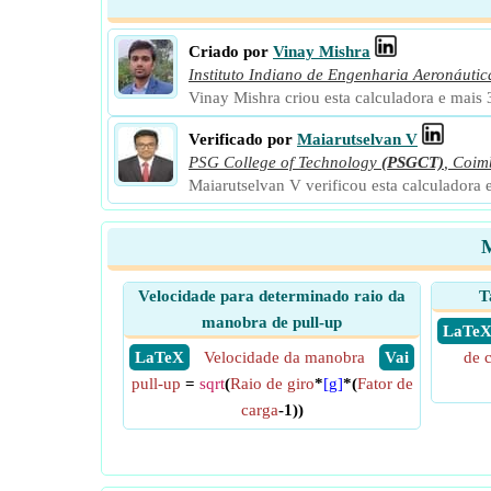
Criado por
Vinay Mishra
Instituto Indiano de Engenharia Aeronáuti
Vinay Mishra criou esta calculadora e mais 
Verificado por
Maiarutselvan V
PSG College of Technology
(PSGCT)
,
Coim
Maiarutselvan V verificou esta calculadora 
M
Velocidade para determinado raio da
T
manobra de pull-up
​ LaTe
​ LaTeX
Velocidade da manobra
​ Vai
de 
pull-up
=
sqrt
(
Raio de giro
*
[g]
*(
Fator de
carga
-1))