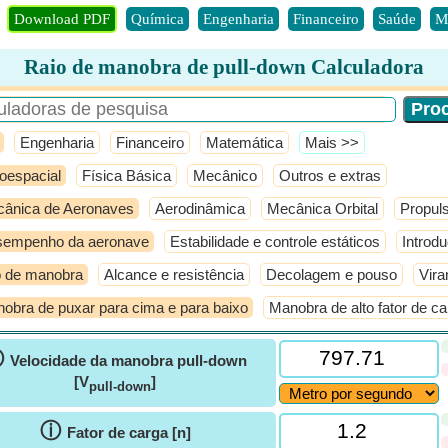
Download PDF
Química
Engenharia
Financeiro
Saúde
M
Raio de manobra de pull-down Calculadora
Engenharia
Financeiro
Matemática
​Mais >>
oespacial
Física Básica
Mecânico
Outros e extras
ânica de Aeronaves
Aerodinâmica
Mecânica Orbital
Propul
empenho da aeronave
Estabilidade e controle estáticos
Introd
 de manobra
Alcance e resistência
Decolagem e pouso
Vira
obra de puxar para cima e para baixo
Manobra de alto fator de c
ⓘ
Velocidade da manobra pull-down
[V
]
pull-down
ⓘ
Fator de carga [n]