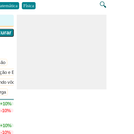
🔍
atemática
Física
são
ução e Equações Governantes
Projeto de aeronaves
ndo vôo
​Mais >>
arga
+10%
-10%
+10%
-10%