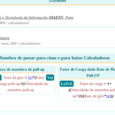
ca e Tecnologia da Informação
(IIAEIT)
,
Pune
300+ calculadoras!
batore
e mais 300+ calculadoras!
anobra de puxar para cima e para baixo Calculadoras
axa de manobra de pull-up
Fator de Carga dado Raio de M
Pull-UP
X
Taxa de giro
=
[g]
*(
Fator
​ Vai
carga pull-up
-1)/
Velocidade da
​ LaTeX
Fator de carga
= 1+
manobra pull-up
((
Velocidade da manobra pul
up
^2)/(
Raio de giro
*
[g]
))