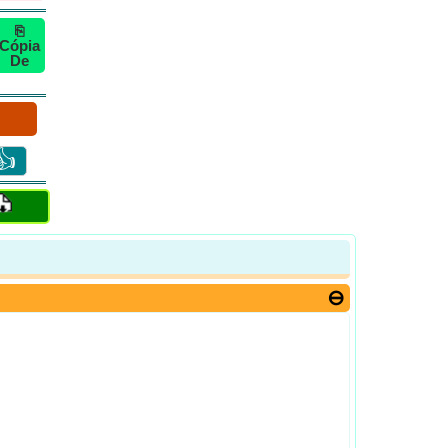
⎘
Cópia
De
👍