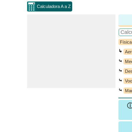
Calculadora A a Z
Física
↳
Aer
⤿
Mec
⤿
Des
⤿
Voo
⤿
Man