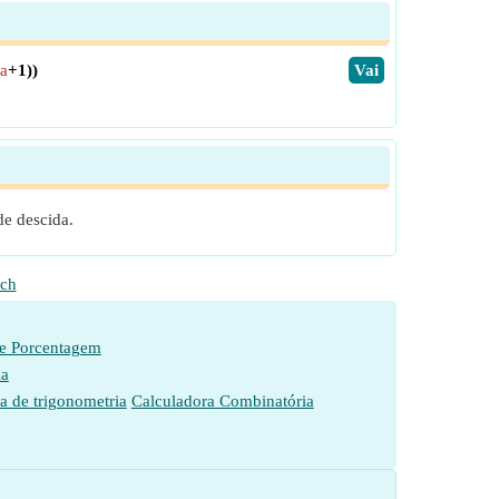
ga
+1))
​Vai
de descida.
ch
de Porcentagem
ia
a de trigonometria
Calculadora Combinatória