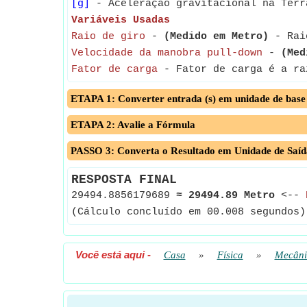
[g]
- Aceleração gravitacional na Terr
Variáveis Usadas
Raio de giro
-
(Medido em Metro)
- Raio
Velocidade da manobra pull-down
-
(Med
Fator de carga
- Fator de carga é a ra
ETAPA 1: Converter entrada (s) em unidade de base
ETAPA 2: Avalie a Fórmula
PASSO 3: Converta o Resultado em Unidade de Saíd
RESPOSTA FINAL
29494.8856179689
≈
29494.89 Metro
<--
(Cálculo concluído em 00.008 segundos)
Você está aqui
-
Casa
»
Física
»
Mecâni