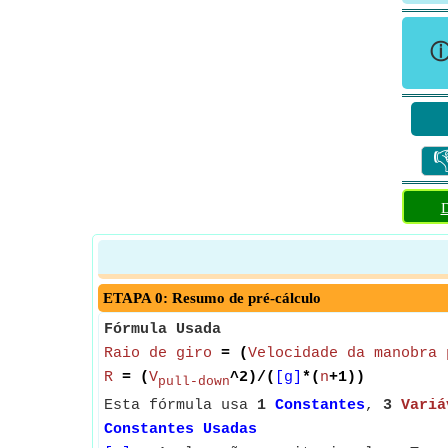

D
ETAPA 0: Resumo de pré-cálculo
Fórmula Usada
Raio de giro
= (
Velocidade da manobra 
R
= (
V
^2)/(
[g]
*(
n
+1))
pull-down
Esta fórmula usa
1
Constantes
,
3
Variá
Constantes Usadas