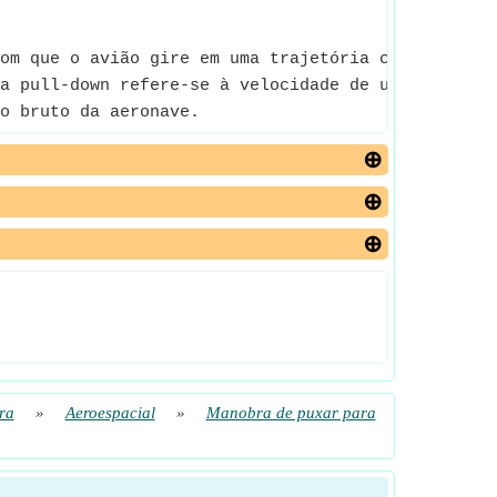
om que o avião gire em uma trajetória circular.
a pull-down refere-se à velocidade de uma aeronave
o bruto da aeronave.
ra
»
Aeroespacial
»
Manobra de puxar para