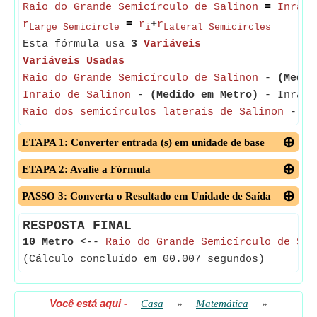
Raio do Grande Semicírculo de Salinon
=
Inraio
r
=
r
+
r
Large Semicircle
i
Lateral Semicircles
Esta fórmula usa
3
Variáveis
Variáveis Usadas
Raio do Grande Semicírculo de Salinon
-
(Medid
Inraio de Salinon
-
(Medido em Metro)
- Inradiu
Raio dos semicírculos laterais de Salinon
-
(M
ETAPA 1: Converter entrada (s) em unidade de base
ETAPA 2: Avalie a Fórmula
PASSO 3: Converta o Resultado em Unidade de Saída
RESPOSTA FINAL
10 Metro
<--
Raio do Grande Semicírculo de Sal
(Cálculo concluído em 00.007 segundos)
Você está aqui
-
Casa
»
Matemática
»