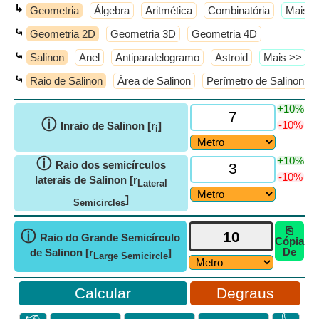
↳
Geometria
Álgebra
Aritmética
Combinatória
​Mais 
⤿
Geometria 2D
Geometria 3D
Geometria 4D
⤿
Salinon
Anel
Antiparalelogramo
Astroid
​Mais >>
⤿
Raio de Salinon
Área de Salinon
Perímetro de Salinon
+10%
ⓘ
-10%
Inraio de Salinon [r
]
i
+10%
ⓘ
Raio dos semicírculos
-10%
laterais de Salinon [r
Lateral
]
Semicircles
⎘
ⓘ
Raio do Grande Semicírculo
Cópia
De
de Salinon [r
]
Large Semicircle
Degraus