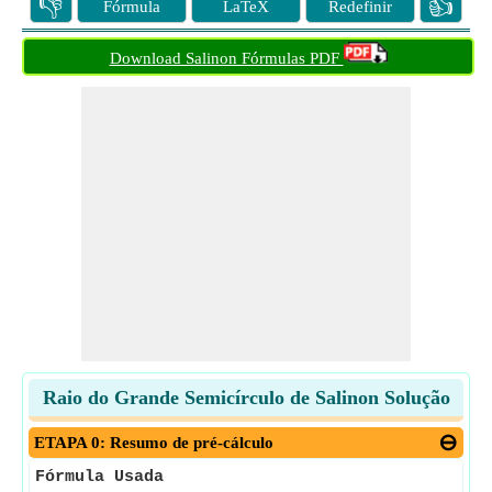
👎
👍
Fórmula
LaTeX
Redefinir
Download Salinon Fórmulas PDF
Raio do Grande Semicírculo de Salinon Solução
ETAPA 0: Resumo de pré-cálculo
Fórmula Usada