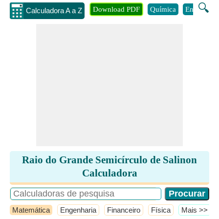
🔍
Download PDF
Química
Engenhari
Calculadora A a Z
Raio do Grande Semicírculo de Salinon
Calculadora
Matemática
Engenharia
Financeiro
Física
​Mais >>