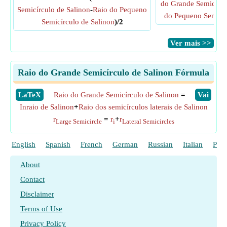
do Grande Semicírcu
Semicírculo de Salinon
-
Raio do Pequeno
do Pequeno Semicír
Semicírculo de Salinon
)/2
​Ver mais >>
Raio do Grande Semicírculo de Salinon Fórmula
​LaTeX
Raio do Grande Semicírculo de Salinon
=
​Vai
Inraio de Salinon
+
Raio dos semicírculos laterais de Salinon
r
=
r
+
r
Large Semicircle
i
Lateral Semicircles
English
Spanish
French
German
Russian
Italian
Poli
About
Contact
Disclaimer
Terms of Use
Privacy Policy