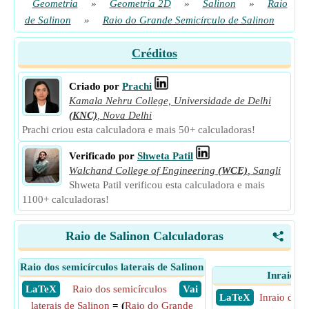
Geometria
»
Geometria 2D
»
Salinon
»
Raio
de Salinon
»
Raio do Grande Semicírculo de Salinon
Créditos
Criado por
Prachi
Kamala Nehru College, Universidade de Delhi
(KNC)
,
Nova Delhi
Prachi criou esta calculadora e mais 50+ calculadoras!
Verificado por
Shweta Patil
Walchand College of Engineering
(WCE)
,
Sangli
Shweta Patil verificou esta calculadora e mais
1100+ calculadoras!
Raio de Salinon Calculadoras
<
Raio dos semicírculos laterais de Salinon
Inraio de
​ LaTeX
Raio dos semicírculos
​ Vai
​ LaTeX
Inraio de S
laterais de Salinon
= (
Raio do Grande