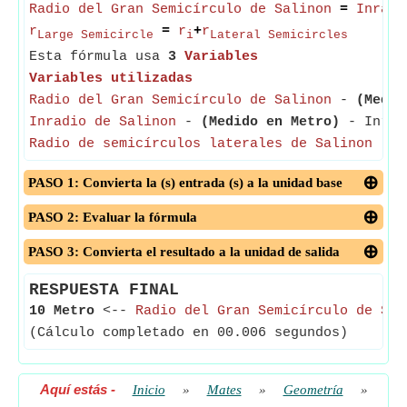
Radio del Gran Semicírculo de Salinon
=
Inradi
r
=
r
+
r
Large Semicircle
i
Lateral Semicircles
Esta fórmula usa
3
Variables
Variables utilizadas
Radio del Gran Semicírculo de Salinon
-
(Medid
Inradio de Salinon
-
(Medido en Metro)
- Inradi
Radio de semicírculos laterales de Salinon
-
(
PASO 1: Convierta la (s) entrada (s) a la unidad base
PASO 2: Evaluar la fórmula
PASO 3: Convierta el resultado a la unidad de salida
RESPUESTA FINAL
10 Metro
<--
Radio del Gran Semicírculo de Sal
(Cálculo completado en 00.006 segundos)
Aquí estás
-
Inicio
»
Mates
»
Geometría
»