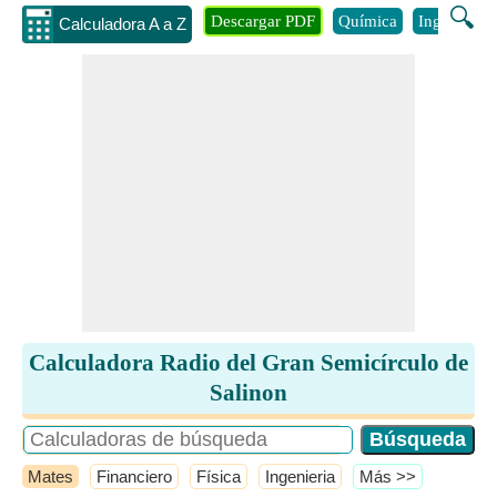
🔍
Descargar PDF
Química
Ingenieria
Calculadora A a Z
Calculadora Radio del Gran Semicírculo de
Salinon
Mates
Financiero
Física
Ingenieria
​Más >>