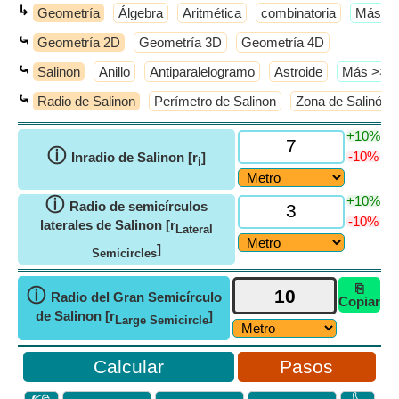
↳
Geometría
Álgebra
Aritmética
combinatoria
​Más >
⤿
Geometría 2D
Geometría 3D
Geometría 4D
⤿
Salinon
Anillo
Antiparalelogramo
Astroide
​Más >>
⤿
Radio de Salinon
Perímetro de Salinon
Zona de Salinón
+10%
ⓘ
-10%
Inradio de Salinon [r
]
i
+10%
ⓘ
Radio de semicírculos
-10%
laterales de Salinon [r
Lateral
]
Semicircles
⎘
ⓘ
Radio del Gran Semicírculo
Copiar
de Salinon [r
]
Large Semicircle
Pasos