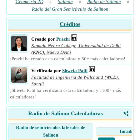
Geometría 2D
»
Salinon
»
Radio de Salinon
»
Radio del Gran Semicírculo de Salinon
Créditos
Creado por
Prachi
Kamala Nehru College, Universidad de Delhi
(KNC)
,
Nueva Delhi
¡Prachi ha creado esta calculadora y 50+ más calculadoras!
Verificada por
Shweta Patil
Facultad de Ingeniería de Walchand
(WCE)
,
Sangli
¡Shweta Patil ha verificado esta calculadora y 1100+ más
calculadoras!
Radio de Salinon Calculadoras
<
Radio de semicírculos laterales de
Inradio d
Salinon