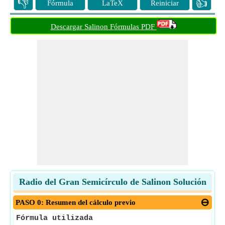
👎
👍
Fórmula
LaTeX
Reiniciar
Descargar Salinon Fórmulas PDF
Radio del Gran Semicírculo de Salinon Solución
PASO 0: Resumen del cálculo previo
Fórmula utilizada