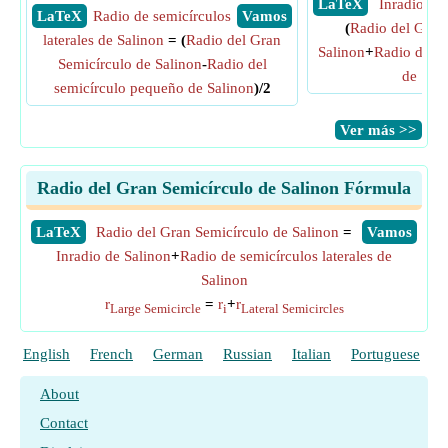
​ LaTeX
Inradio de
​ LaTeX
Radio de semicírculos
​ Vamos
(
Radio del Gran
laterales de Salinon
= (
Radio del Gran
Salinon
+
Radio del s
Semicírculo de Salinon
-
Radio del
de Sali
semicírculo pequeño de Salinon
)/2
​Ver más >>
Radio del Gran Semicírculo de Salinon Fórmula
​LaTeX
Radio del Gran Semicírculo de Salinon
=
​Vamos
Inradio de Salinon
+
Radio de semicírculos laterales de
Salinon
r
=
r
+
r
Large Semicircle
i
Lateral Semicircles
English
French
German
Russian
Italian
Portuguese
P
About
Contact