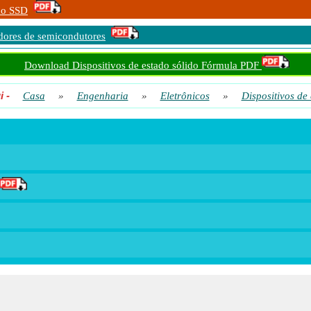
ão SSD
dores de semicondutores
Download Dispositivos de estado sólido Fórmula PDF
i
-
Casa
»
Engenharia
»
Eletrônicos
»
Dispositivos de 