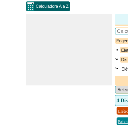
Calculadora A a Z
Engen
↳
Ele
⤿
Dis
⤿
Elé
4 Dis
Elétr
Faixa