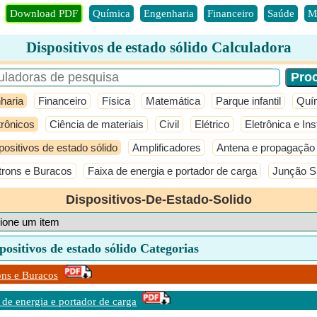
Download PDF
Química
Engenharia
Financeiro
Saúde
M
Dispositivos de estado sólido Calculadora
haria
Financeiro
Física
Matemática
Parque infantil
Quí
trônicos
Ciência de materiais
Civil
Elétrico
Eletrônica e In
positivos de estado sólido
Amplificadores
Antena e propagação
trons e Buracos
Faixa de energia e portador de carga
Junção 
Dispositivos-De-Estado-Solido
positivos de estado sólido Categorias
ons e Buracos
 de energia e portador de carga