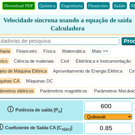
Download PDF
Química
Engenharia
Financeiro
Saúde
M
Velocidade síncrona usando a equação de saída
Calculadora
haria
Financeiro
Física
Matemática
​Mais >>
trico
Ciência de materiais
Civil
Eletrônica e Instrumentação
jeto de Máquina Elétrica
Aproveitamento de Energia Elétrica
Cir
quinas CA
Máquinas DC
âmetros elétricos
Parâmetros magnéticos
Parâmetros Mecâni
ⓘ
Potência de saída [P
]
o
ⓘ
Coeficiente de Saída CA [C
]
o(ac)