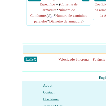
Específico
= (
Corrente de
Coefici
armadura
*
Número de
da arm
Condutores
)/(
pi
*
Número de caminhos
da 
paralelos
*
Diâmetro da armadura
)
​LaTeX
Velocidade Síncrona
=
Potência
Engl
About
Contact
Disclaimer