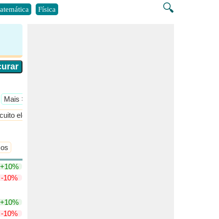
🔍
atemática
Física
​Mais >>
cuito elétrico
Eletrônica de potência
​Mais >>
cos
+10%
-10%
+10%
-10%