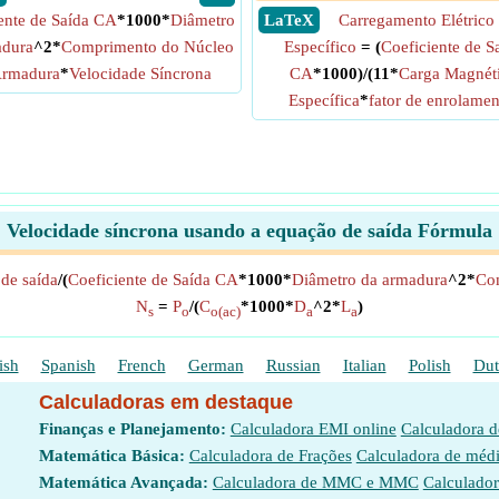
ente de Saída CA
*1000*
Diâmetro
​ LaTeX
Carregamento Elétrico
adura
^2*
Comprimento do Núcleo
Específico
= (
Coeficiente de S
Armadura
*
Velocidade Síncrona
CA
*1000)/(11*
Carga Magnét
Específica
*
fator de enrolamen
Velocidade síncrona usando a equação de saída Fórmula
 de saída
/(
Coeficiente de Saída CA
*1000*
Diâmetro da armadura
^2*
Co
N
=
P
/(
C
*1000*
D
^2*
L
)
s
o
o(ac)
a
a
ish
Spanish
French
German
Russian
Italian
Polish
Dut
Calculadoras em destaque
Finanças e Planejamento:
Calculadora EMI online
Calculadora 
Matemática Básica:
Calculadora de Frações
Calculadora de méd
Matemática Avançada:
Calculadora de MMC e MMC
Calculador