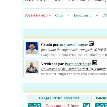
(Cálculo concluído em 00.006 segundos)
Você está aqui
-
Casa
»
Engenharia
»
Elé
Criado por
swapanshil kumar
faculdade de engenharia ramgarh
(GRAVA
swapanshil kumar criou esta calculadora e 
Verificado por
Parminder Singh
Universidade de Chandigarh
(CU)
,
Punjab
Parminder Singh verificou esta calculadora 
Carga Elétrica Específica
Potênc
​ LaTeX
Carregamento Elétrico
​ Vai
​ LaTe