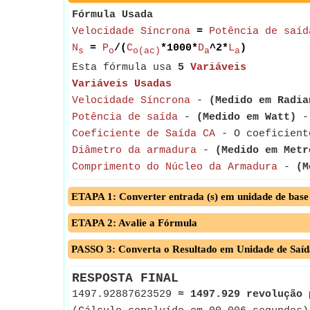
Fórmula Usada
Velocidade Síncrona
=
Potência de saíd
N
=
P
/(
C
*1000*
D
^2*
L
)
s
o
o(ac)
a
a
Esta fórmula usa
5
Variáveis
Variáveis Usadas
Velocidade Síncrona
-
(Medido em Radia
Potência de saída
-
(Medido em Watt)
- 
Coeficiente de Saída CA
- O coeficiente
Diâmetro da armadura
-
(Medido em Metr
Comprimento do Núcleo da Armadura
-
(M
ETAPA 1: Converter entrada (s) em unidade de base
ETAPA 2: Avalie a Fórmula
PASSO 3: Converta o Resultado em Unidade de Saíd
RESPOSTA FINAL
1497.92887623529
≈
1497.929 revolução 