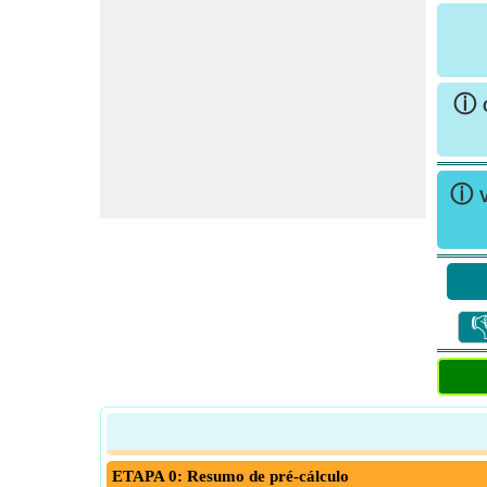
ⓘ
ⓘ

ETAPA 0: Resumo de pré-cálculo