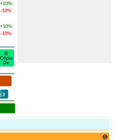
+10%
-10%
+10%
-10%
⎘
Cópia
De
👍