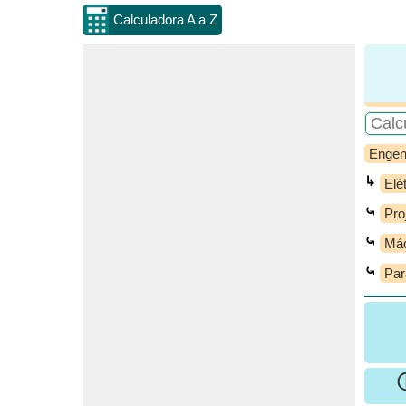
Calculadora A a Z
Engen
↳
Elé
⤿
Pro
⤿
Má
⤿
Par