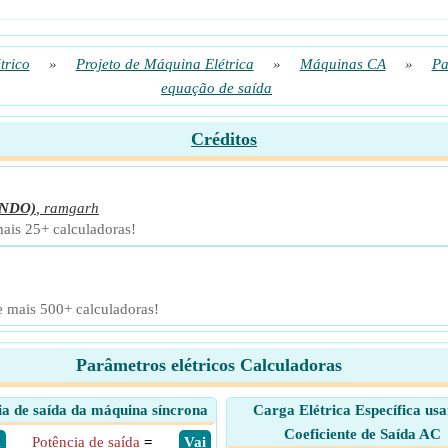
trico
»
Projeto de Máquina Elétrica
»
Máquinas CA
»
Pa
equação de saída
Créditos
NDO)
,
ramgarh
mais 25+ calculadoras!
e mais 500+ calculadoras!
Parâmetros elétricos Calculadoras
ia de saída da máquina síncrona
Carga Elétrica Específica us
Coeficiente de Saída AC
X
Potência de saída
=
​ Vai