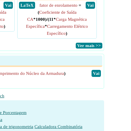
​ Vai
​ LaTeX
fator de enrolamento
=
​ Vai
aída
(
Coeficiente de Saída
ica
CA
*1000)/(11*
Carga Magnética
to
)
Específica
*
Carregamento Elétrico
Específico
)
​Ver mais >>
mprimento do Núcleo da Armadura
)
​Vai
ch
de Porcentagem
ia
a de trigonometria
Calculadora Combinatória