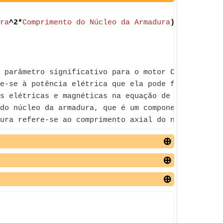
ra
^2*
Comprimento do Núcleo da Armadura
)
 parâmetro significativo para o motor CA do tipo c
e-se à potência elétrica que ela pode fornecer ou 
s elétricas e magnéticas na equação de potência, t
do núcleo da armadura, que é um componente encontr
ura refere-se ao comprimento axial do núcleo da ar