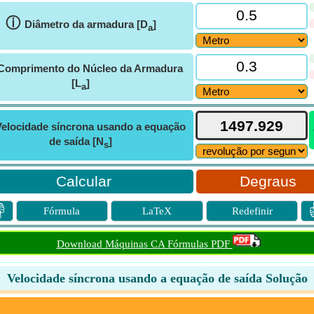
ⓘ
Diâmetro da armadura [D
]
a
Comprimento do Núcleo da Armadura
[L
]
a
Velocidade síncrona usando a equação
de saída [N
]
s
Degraus

Fórmula
LaTeX
Redefinir
Download Máquinas CA Fórmulas PDF
Velocidade síncrona usando a equação de saída Solução