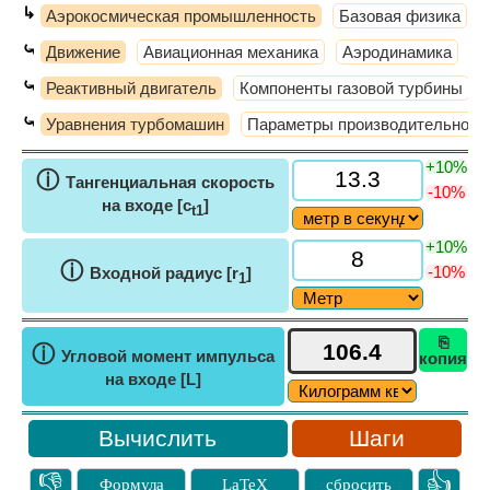
↳
Аэрокосмическая промышленность
Базовая физика
⤿
Движение
Авиационная механика
Аэродинамика
О
⤿
Реактивный двигатель
Компоненты газовой турбины
⤿
Уравнения турбомашин
Параметры производительност
+10%
ⓘ
Тангенциальная скорость
-10%
на входе [c
]
t1
+10%
ⓘ
-10%
Входной радиус [r
]
1
⎘
ⓘ
Угловой момент импульса
копия
на входе [L]
Шаги
👎
👍
Формула
LaTeX
сбросить