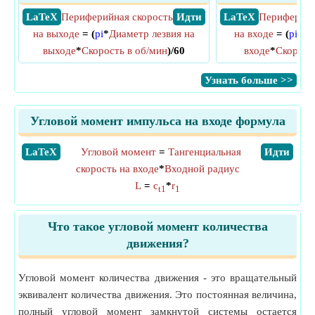
​ LaTeX
Периферийная скорость
​ Идти
​ LaTeX
Периферийн
на выходе
= (
pi
*
Диаметр лезвия на
на входе
= (
pi
*
Ди
выходе
*
Скорость в об/мин
)/60
входе
*
Скорост
​Узнать больше >>
Угловой момент импульса на входе формула
​LaTeX
Угловой момент
=
Тангенциальная
​Идти
скорость на входе
*
Входной радиус
L
=
c
*
r
t1
1
Что такое угловой момент количества
движения?
Угловой момент количества движения - это вращательный
эквивалент количества движения. Это постоянная величина,
полный угловой момент замкнутой системы остается