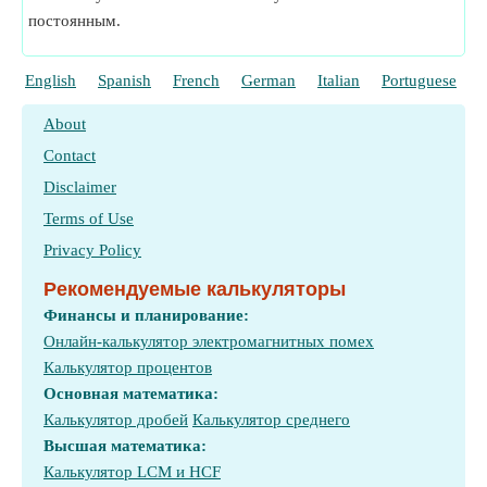
постоянным.
English
Spanish
French
German
Italian
Portuguese
P
About
Contact
Disclaimer
Terms of Use
Privacy Policy
Рекомендуемые калькуляторы
Финансы и планирование:
Онлайн-калькулятор электромагнитных помех
Калькулятор процентов
Основная математика:
Калькулятор дробей
Калькулятор среднего
Высшая математика:
Калькулятор LCM и HCF