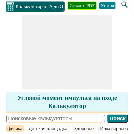
🔍
Скачать PDF
Химия
Инжене
Калькулятор от А до Я
Угловой момент импульса на входе
Калькулятор
физика
Детская площадка
Здоровье
Инженерное де