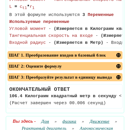
L
=
c
*
r
t1
1
В этой формуле используются
3
Переменные
Используемые переменные
Угловой момент
-
(Измеряется в Килограмм квадр
Тангенциальная скорость на входе
-
(Измеряется
Входной радиус
-
(Измеряется в Метр)
- Входной 
ШАГ 1. Преобразование входов в базовый блок
ШАГ 2: Оцените формулу
ШАГ 3: Преобразуйте результат в единицу вывода
ОКОНЧАТЕЛЬНЫЙ ОТВЕТ
106.4 Килограмм квадратный метр в секунду
<--
(Расчет завершен через 00.006 секунд)
Вы здесь
-
Дом
»
физика
»
Движение
»
Реактивный двигатель
»
Аэрокосмическая