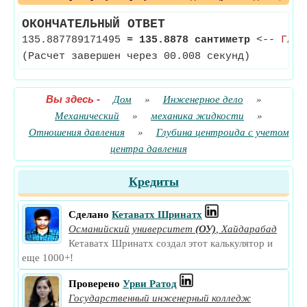
ОКОНЧАТЕЛЬНЫЙ ОТВЕТ
135.887789171495
≈
135.8878 сантиметр
<--
Глуб
(Расчет завершен через 00.008 секунд)
Вы здесь
-
Дом
»
Инженерное дело
»
Механический
»
механика жидкости
»
Отношения давления
»
Глубина центроида с учетом
центра давления
Кредиты
Сделано
Кетаватх Шринатх
Османийский университет
(ОУ)
,
Хайдарабад
Кетаватх Шринатх создал этот калькулятор и
еще 1000+!
Проверено
Урви Ратод
Государственный инженерный колледж