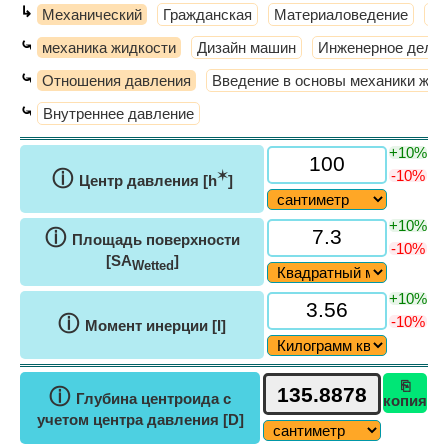
↳
Механический
Гражданская
Материаловедение
Те
⤿
механика жидкости
Дизайн машин
Инженерное дело
⤿
Отношения давления
Введение в основы механики жид
⤿
Внутреннее давление
+10%
ⓘ
-10%
✶
Центр давления [h
]
+10%
ⓘ
Площадь поверхности
-10%
[SA
]
Wetted
+10%
ⓘ
-10%
Момент инерции [I]
⎘
ⓘ
Глубина центроида с
копия
учетом центра давления [D]