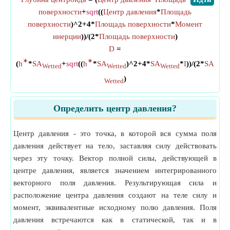
поверхности
+
sqrt
((
Центр давления
*
Площадь
поверхности
)^2+4*
Площадь поверхности
*
Момент
инерции
))/(2*
Площадь поверхности
)
D
=
✶
✶
(
h
*
SA
+
sqrt
((
h
*
SA
)^2+4*
SA
*
I
))/(2*
SA
Wetted
Wetted
Wetted
)
Wetted
Определить центр давления?
Центр давления - это точка, в которой вся сумма поля
давления действует на тело, заставляя силу действовать
через эту точку. Вектор полной силы, действующей в
центре давления, является значением интегрированного
векторного поля давления. Результирующая сила и
расположение центра давления создают на теле силу и
момент, эквивалентные исходному полю давления. Поля
давления встречаются как в статической, так и в