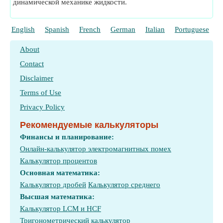
динамической механике жидкости.
English
Spanish
French
German
Italian
Portuguese
P
About
Contact
Disclaimer
Terms of Use
Privacy Policy
Рекомендуемые калькуляторы
Финансы и планирование:
Онлайн-калькулятор электромагнитных помех
Калькулятор процентов
Основная математика:
Калькулятор дробей
Калькулятор среднего
Высшая математика:
Калькулятор LCM и HCF
Тригонометрический калькулятор