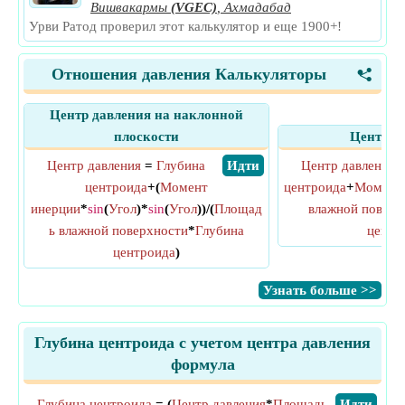
Вишвакармы
(VGEC)
,
Ахмадабад
Урви Ратод проверил этот калькулятор и еще 1900+!
Отношения давления Калькуляторы
<
Центр давления на наклонной
плоскости
Центр д
Центр давления
=
Глубина
​ Идти
Центр давления
центроида
+(
Момент
центроида
+
Момент 
инерции
*
sin
(
Угол
)*
sin
(
Угол
))/(
Площад
влажной поверх
ь влажной поверхности
*
Глубина
центр
центроида
)
​Узнать больше >>
Глубина центроида с учетом центра давления
формула
Глубина центроида
= (
Центр давления
*
Площадь
​Идти