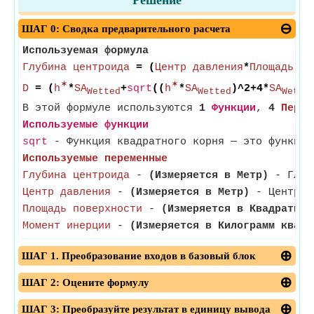
Решение
ШАГ 0: Сводка предварительного расчета
Используемая формула
Глубина центроида
= (
Центр давления
*
Площадь по
✶
✶
D
= (
h
*
SA
+
sqrt
((
h
*
SA
)^2+4*
SA
Wetted
Wetted
Wette
В этой формуле используются
1
Функции
,
4
Перем
Используемые функции
sqrt
- Функция квадратного корня — это функция
Используемые переменные
Глубина центроида
-
(Измеряется в Метр)
- Глуби
Центр давления
-
(Измеряется в Метр)
- Центр да
Площадь поверхности
-
(Измеряется в Квадратный
Момент инерции
-
(Измеряется в Килограмм квадр
ШАГ 1. Преобразование входов в базовый блок
ШАГ 2: Оцените формулу
ШАГ 3: Преобразуйте результат в единицу вывода